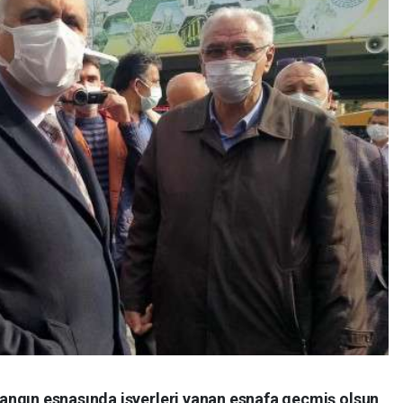
angın esnasında işyerleri yanan esnafa geçmiş olsun