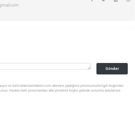
gmail.com
Gönder
nuyor ve kizilcahamamhaber.com sitesine yaptığınız yorumunuzla ilgili doğrudan
sunuz. Yazılan tüm yorumlardan site yönetimi hiçbir şekilde sorumlu tutulamaz.