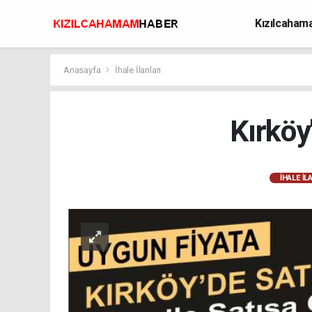
Kızılcaha
Avcılık
Anasayfa
İhale İlanları
Kırköy'
İHALE İL