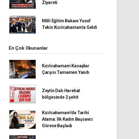
Ziyareti
Milli Eğitim Bakanı Yusuf
Tekin Kızılcahamam'a Geldi
En Çok Okunanlar
Kızılcahamam Kasaplar
Çarşısı Tamamen Yandı
Zeytin Dalı Harekat
bölgesinde 2 şehit
Kızılcahamam’da Tarihi
Atama: İlk Kadın Başsavcı
Göreve Başladı