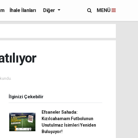
im
İhale İlanları
Diğer
MENÜ
atılıyor
kundu.
İlginizi Çekebilir
Efsaneler Sahada:
Kızılcahamam Futbolunun
Unutulmaz İsimleri Yeniden
Buluşuyor!