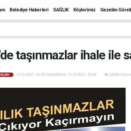
mam
Belediye Haberleri
SAĞLIK
Köylerimiz
Gezelim Görel
de taşınmazlar ihale ile s
15.12.2022 - 23:59, Güncelleme: 17.12.2022 - 20:06
25283+ kez o
ANLARI