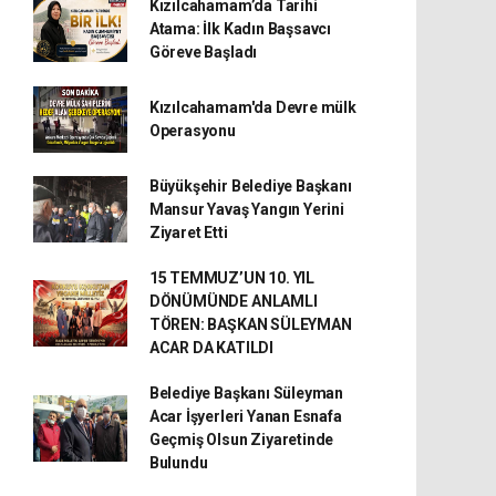
Kızılcahamam’da Tarihi
Atama: İlk Kadın Başsavcı
Göreve Başladı
Kızılcahamam'da Devre mülk
Operasyonu
Büyükşehir Belediye Başkanı
Mansur Yavaş Yangın Yerini
Ziyaret Etti
15 TEMMUZ’UN 10. YIL
DÖNÜMÜNDE ANLAMLI
TÖREN: BAŞKAN SÜLEYMAN
ACAR DA KATILDI
Belediye Başkanı Süleyman
Acar İşyerleri Yanan Esnafa
Geçmiş Olsun Ziyaretinde
Bulundu