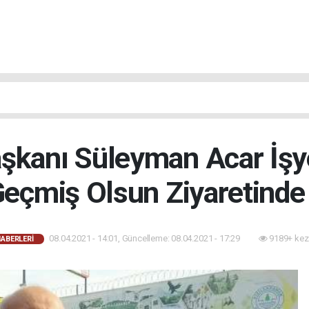
şkanı Süleyman Acar İşy
Geçmiş Olsun Ziyaretinde
08.04.2021 - 14:01, Güncelleme: 08.04.2021 - 17:29
9189+ kez
HABERLERI