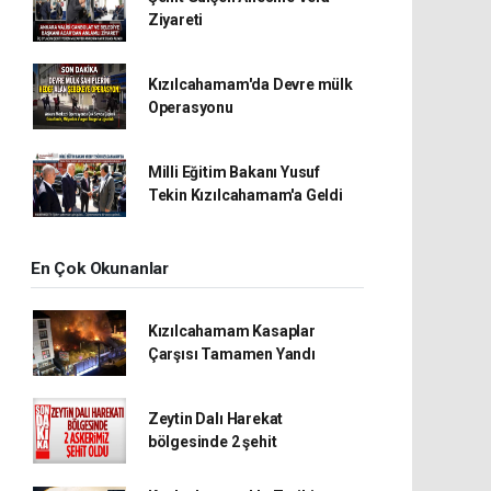
Ziyareti
Kızılcahamam'da Devre mülk
Operasyonu
Milli Eğitim Bakanı Yusuf
Tekin Kızılcahamam'a Geldi
En Çok Okunanlar
Kızılcahamam Kasaplar
Çarşısı Tamamen Yandı
Zeytin Dalı Harekat
bölgesinde 2 şehit