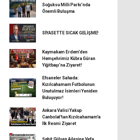
Soğuksu Milli Parkı’nda
Önemli Buluşma
SİYASETTE SICAK GELİŞME!
Kaymakam Erdem’den
Hemşehrimiz Kübra Güran
Yiğitbaşı’na Ziyaret!
Efsaneler Sahada:
Kızılcahamam Futbolunun
Unutulmaz İsimleri Yeniden
Buluşuyor!
Ankara Valisi Yakup
Canbolat'tan Kızılcahamam'a
İlk Resmi Ziyaret
Şehit Gülşen Ailesine Vefa