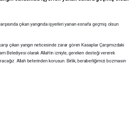
rşısında çıkan yangında işyerleri yanan esnafa geçmiş olsun
arşı çıkan yangın neticesinde zarar gören Kasaplar Çarşımızdaki
m Belediyesi olarak Allah’ın izniyle, gereken desteği vererek
racağız. Allah beterinden korusun. Birlik, beraberliğimizi bozmasın