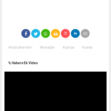
#kızılcahamam
#kasaplar
#çarşısı
#yandı
Habere Ek Video