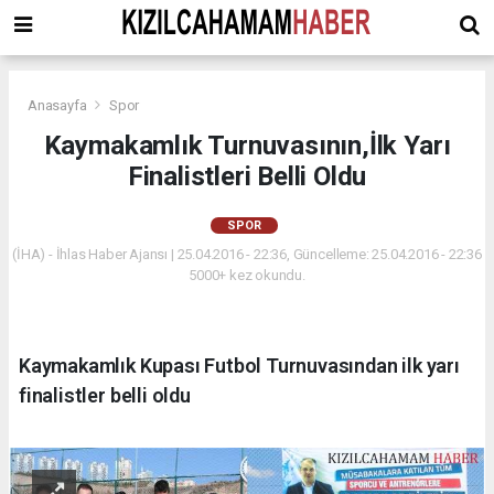
Anasayfa
Spor
Kaymakamlık Turnuvasının,İlk Yarı
Finalistleri Belli Oldu
SPOR
(İHA) - İhlas Haber Ajansı | 25.04.2016 - 22:36, Güncelleme: 25.04.2016 - 22:36
5000+ kez okundu.
Kaymakamlık Kupası Futbol Turnuvasından ilk yarı
finalistler belli oldu