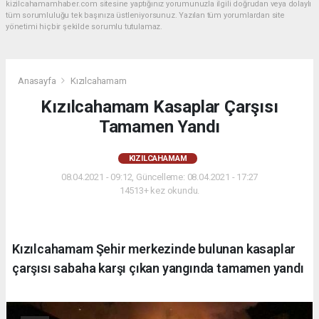
kizilcahamamhaber.com sitesine yaptığınız yorumunuzla ilgili doğrudan veya dolaylı
tüm sorumluluğu tek başınıza üstleniyorsunuz. Yazılan tüm yorumlardan site
yönetimi hiçbir şekilde sorumlu tutulamaz.
Anasayfa
Kızılcahamam
Kızılcahamam Kasaplar Çarşısı
Tamamen Yandı
KIZILCAHAMAM
08.04.2021 - 09:12, Güncelleme: 08.04.2021 - 17:27
14513+ kez okundu.
Kızılcahamam Şehir merkezinde bulunan kasaplar
çarşısı sabaha karşı çıkan yangında tamamen yandı