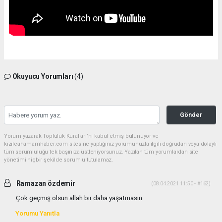
Okuyucu Yorumları
(4)
Gönder
Yorum yazarak Topluluk Kuralları’nı kabul etmiş bulunuyor ve
kizilcahamamhaber.com sitesine yaptığınız yorumunuzla ilgili doğrudan veya dolaylı
tüm sorumluluğu tek başınıza üstleniyorsunuz. Yazılan tüm yorumlardan site
yönetimi hiçbir şekilde sorumlu tutulamaz.
Ramazan özdemir
(08.04.2021 11:50 - #162)
Çok geçmiş olsun allah bir daha yaşatmasın
Yorumu Yanıtla