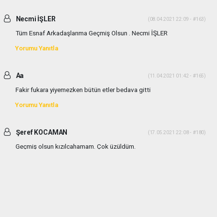
Necmi İŞLER
(08.04.2021 22:09 - #163)
Tüm Esnaf Arkadaşlarıma Geçmiş Olsun . Necmi İŞLER
Yorumu Yanıtla
Aa
(11.04.2021 01:42 - #165)
Fakir fukara yiyemezken bütün etler bedava gitti
Yorumu Yanıtla
Şeref KOCAMAN
(17.05.2021 22:08 - #180)
Geçmiş olsun kızılcahamam. Çok üzüldüm.
Yorumu Yanıtla