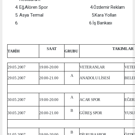
Eğ.Alören Spor 4.Özdemir Reklam
Asya Termal 5.Kara Yolları
6.İş Bankası
SAAT
TAKIMLAR
TARİH
GRUBU
29.05.2007
19.00-20.00
VETERANLAR
VETE
A
29.05.2007
20.00-21.00
ANADOLU LİSESİ
BELE
A
30.05.2007
19.00-20.00
ACAR SPOR
EĞER
B
30.05.2007
20.00-21.00
GÜREŞ SPOR
YUSU
B
31.05.2007
19.00-20.00
DİLRUBA SPOR
ÖZDE