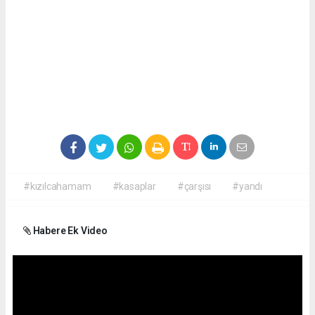
#kızılcahamam
#kasaplar
#çarşısı
#yandı
Habere Ek Video