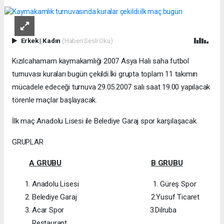
Erkek
|
Kadın
(Haberi Sesli Oku)
Kızılcahamam kaymakamlığı 2007 Asya Halı saha futbol
turnuvası kuraları bugün çekildi.İki grupta toplam 11 takımın
mücadele edeceği turnuva 29.05.2007 salı saat 19:00 yapılacak
törenle maçlar başlayacak.
İlk maç Anadolu Lisesi ile Belediye Garaj spor karşılaşacak
GRUPLAR
A GRUBU
B GRUBU
Anadolu Lisesi 1. Güreş Spor
Belediye Garaj 2.Yusuf Ticaret
Acar Spor 3.Dilruba
Restaurant