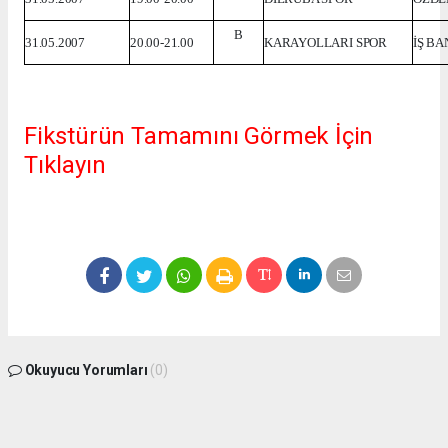
B
31.05.2007
20.00-21.00
KARAYOLLARI SPOR
İŞ BA
Fikstürün Tamamını Görmek İçin
Tıklayın
Okuyucu Yorumları
(0)