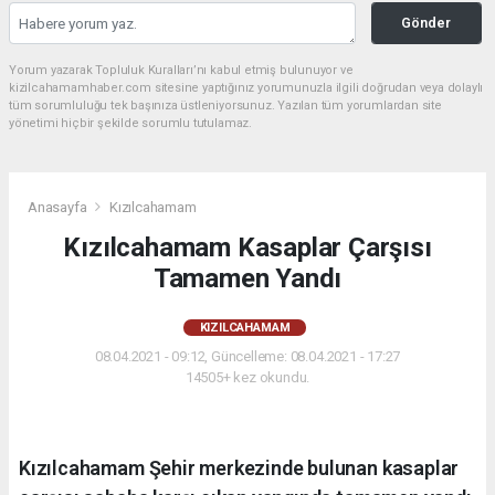
Gönder
Yorum yazarak Topluluk Kuralları’nı kabul etmiş bulunuyor ve
kizilcahamamhaber.com sitesine yaptığınız yorumunuzla ilgili doğrudan veya dolaylı
tüm sorumluluğu tek başınıza üstleniyorsunuz. Yazılan tüm yorumlardan site
yönetimi hiçbir şekilde sorumlu tutulamaz.
Anasayfa
Kızılcahamam
Kızılcahamam Kasaplar Çarşısı
Tamamen Yandı
KIZILCAHAMAM
08.04.2021 - 09:12, Güncelleme: 08.04.2021 - 17:27
14505+ kez okundu.
Kızılcahamam Şehir merkezinde bulunan kasaplar