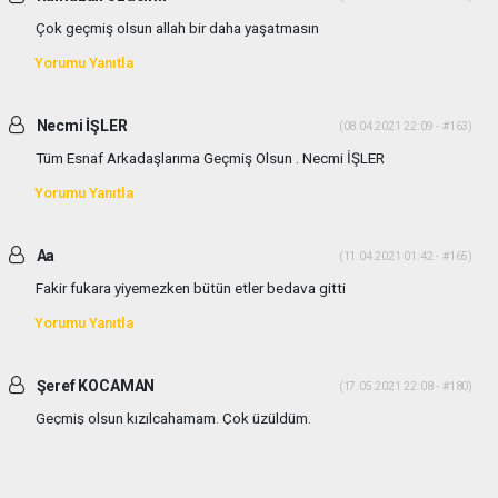
Çok geçmiş olsun allah bir daha yaşatmasın
Yorumu Yanıtla
Necmi İŞLER
(08.04.2021 22:09 - #163)
Tüm Esnaf Arkadaşlarıma Geçmiş Olsun . Necmi İŞLER
Yorumu Yanıtla
Aa
(11.04.2021 01:42 - #165)
Fakir fukara yiyemezken bütün etler bedava gitti
Yorumu Yanıtla
Şeref KOCAMAN
(17.05.2021 22:08 - #180)
Geçmiş olsun kızılcahamam. Çok üzüldüm.
Yorumu Yanıtla