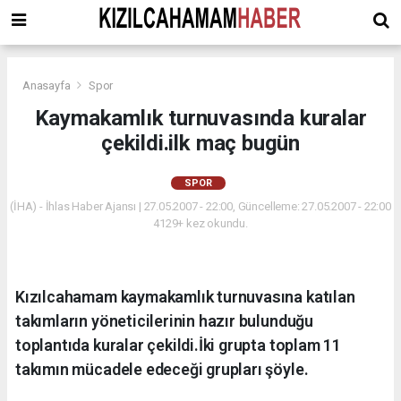
Anasayfa
Spor
Kaymakamlık turnuvasında kuralar
çekildi.ilk maç bugün
SPOR
(İHA) - İhlas Haber Ajansı | 27.05.2007 - 22:00, Güncelleme: 27.05.2007 - 22:00
4129+ kez okundu.
Kızılcahamam kaymakamlık turnuvasına katılan
takımların yöneticilerinin hazır bulunduğu
toplantıda kuralar çekildi.İki grupta toplam 11
takımın mücadele edeceği grupları şöyle.