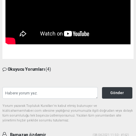
Okuyucu Yorumları
(4)
Gönder
Yorum yazarak Topluluk Kuralları’nı kabul etmiş bulunuyor ve
kizilcahamamhaber.com sitesine yaptığınız yorumunuzla ilgili doğrudan veya dolaylı
tüm sorumluluğu tek başınıza üstleniyorsunuz. Yazılan tüm yorumlardan site
yönetimi hiçbir şekilde sorumlu tutulamaz.
Ramazan özdemir
(08.04.2021 11:50 - #162)