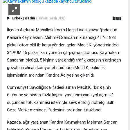
Erkek
|
Kadın
(Haberi Sesli Oku)
İlçenin Akdurak Mahallesi İmam Hatip Lisesi kavşağında dün
Kandıra Kaymakamı Mehmet Sarıcan'ın kullandığı 41 N 1883
plakalı otomobil ile karşı yönden gelen Mecit K. yönetimindeki
34 AUM 15 plakalı kamyonetin çarpışması sonucu Kaymakam
Sarıcan'ın öldüğü, 5 kişinin yaralandığı trafik kazasının ardından
gözaltına alınan kamyonet sürücüsü Mecit K, polisteki
işlemlerinin ardından Kandıra Adliyesine çıkarıldı.
Cumhuriyet Savcılığınca ifadesi alınan Mecit K, ''bir kişinin
ölümüne ve birden fazla kişinin yaralanmasına yol açmak''
suçundan tutuklanması istemiyle sevk edildiği nöbetçi Sulh
Ceza Mahkemesince, ifadesinin ardından tutuklandı.
Kazada, ağır yaralanan Kandıra Kaymakamı Mehmet Sarıcan
kaldırıldığı Kocaeli Üniversite Tıp Fakültesi Araştırma ve