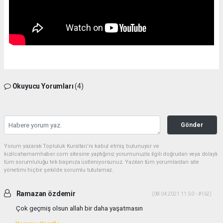
Okuyucu Yorumları
(4)
Gönder
Yorum yazarak Topluluk Kuralları’nı kabul etmiş bulunuyor ve
kizilcahamamhaber.com sitesine yaptığınız yorumunuzla ilgili doğrudan veya dolaylı
tüm sorumluluğu tek başınıza üstleniyorsunuz. Yazılan tüm yorumlardan site
yönetimi hiçbir şekilde sorumlu tutulamaz.
Ramazan özdemir
(08.04.2021 11:50 - #162)
Çok geçmiş olsun allah bir daha yaşatmasın