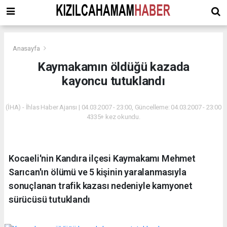
Anasayfa
Kaymakamın öldüğü kazada
kayoncu tutuklandı
(İHA) - İhlas Haber Ajansı | 04.03.2007 - 23:00, Güncelleme: 04.03.2007 - 23:00
4335+ kez okundu.
Kocaeli'nin Kandıra ilçesi Kaymakamı Mehmet
Sarıcan'ın ölümü ve 5 kişinin yaralanmasıyla
sonuçlanan trafik kazası nedeniyle kamyonet
sürücüsü tutuklandı