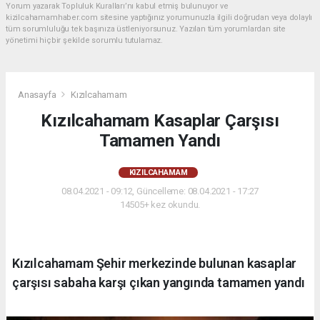
Yorum yazarak Topluluk Kuralları’nı kabul etmiş bulunuyor ve
kizilcahamamhaber.com sitesine yaptığınız yorumunuzla ilgili doğrudan veya dolaylı
tüm sorumluluğu tek başınıza üstleniyorsunuz. Yazılan tüm yorumlardan site
yönetimi hiçbir şekilde sorumlu tutulamaz.
Anasayfa
Kızılcahamam
Kızılcahamam Kasaplar Çarşısı
Tamamen Yandı
KIZILCAHAMAM
08.04.2021 - 09:12, Güncelleme: 08.04.2021 - 17:27
14505+ kez okundu.
Kızılcahamam Şehir merkezinde bulunan kasaplar
çarşısı sabaha karşı çıkan yangında tamamen yandı