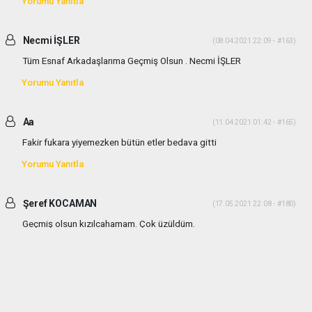
Yorumu Yanıtla
Necmi İŞLER
(08.04.2021 22:09 - #163)
Tüm Esnaf Arkadaşlarıma Geçmiş Olsun . Necmi İŞLER
Yorumu Yanıtla
Aa
(11.04.2021 01:42 - #165)
Fakir fukara yiyemezken bütün etler bedava gitti
Yorumu Yanıtla
Şeref KOCAMAN
(17.05.2021 22:08 - #180)
Geçmiş olsun kızılcahamam. Çok üzüldüm.
Yorumu Yanıtla