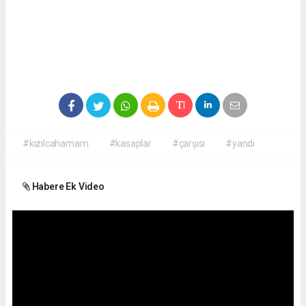
#kızılcahamam
#kasaplar
#çarşısı
#yandı
Habere Ek Video