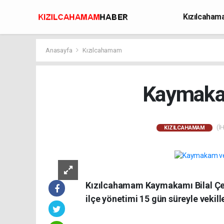
Kızılcaha
Avcılık
Anasayfa
Kızılcahamam
Kaymakam
(İH
KIZILCAHAMAM
Kızılcahamam Kaymakamı Bilal Çel
ilçe yönetimi 15 gün süreyle vekill