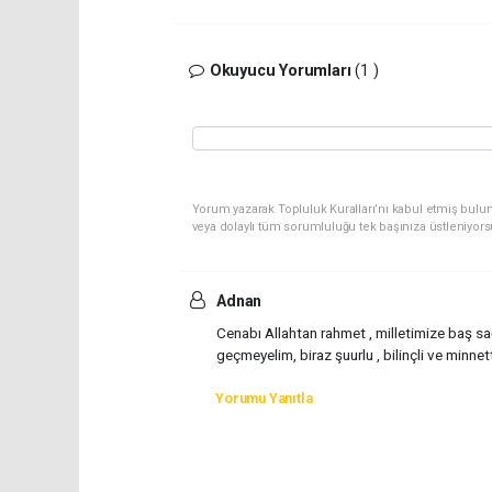
Okuyucu Yorumları
(1 )
Yorum yazarak Topluluk Kuralları’nı kabul etmiş bulu
veya dolaylı tüm sorumluluğu tek başınıza üstleniyor
Adnan
Cenabı Allahtan rahmet , milletimize baş sa
geçmeyelim, biraz şuurlu , bilinçli ve minnett
Yorumu Yanıtla