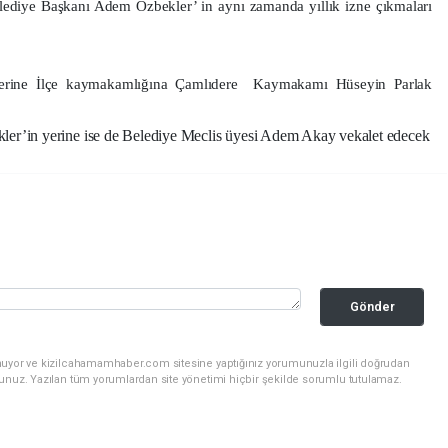
ediye Başkanı Adem Özbekler’ in aynı zamanda yıllık izne çıkmaları
erine İlçe kaymakamlığına Çamlıdere
Kaymakamı Hüseyin Parlak
er’in yerine ise de Belediye Meclis üyesi Adem Akay vekalet edecek
Gönder
nuyor ve kizilcahamamhaber.com sitesine yaptığınız yorumunuzla ilgili doğrudan
sunuz. Yazılan tüm yorumlardan site yönetimi hiçbir şekilde sorumlu tutulamaz.