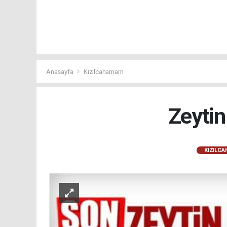
Anasayfa
Kızılcahamam
Zeytin
KIZILC