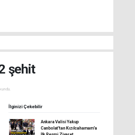
2 şehit
kundu.
İlginizi Çekebilir
Ankara Valisi Yakup
Canbolat'tan Kızılcahamam'a
İlk Resmi Ziyaret