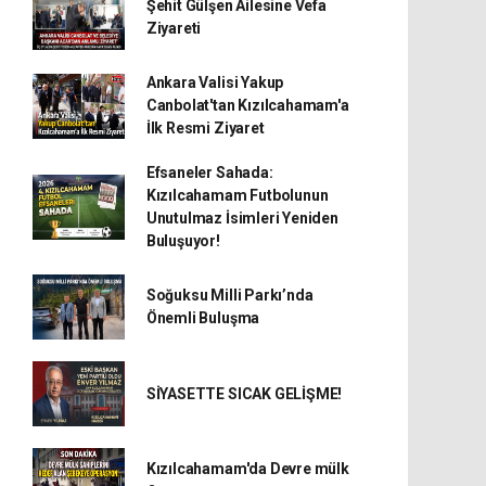
Şehit Gülşen Ailesine Vefa
Ziyareti
Ankara Valisi Yakup
Canbolat'tan Kızılcahamam'a
İlk Resmi Ziyaret
Efsaneler Sahada:
Kızılcahamam Futbolunun
Unutulmaz İsimleri Yeniden
Buluşuyor!
Soğuksu Milli Parkı’nda
Önemli Buluşma
SİYASETTE SICAK GELİŞME!
Kızılcahamam'da Devre mülk