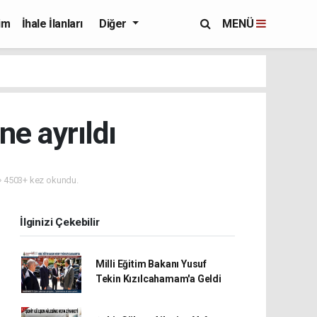
im
İhale İlanları
Diğer
MENÜ
e ayrıldı
4503+ kez okundu.
İlginizi Çekebilir
Milli Eğitim Bakanı Yusuf
Tekin Kızılcahamam'a Geldi