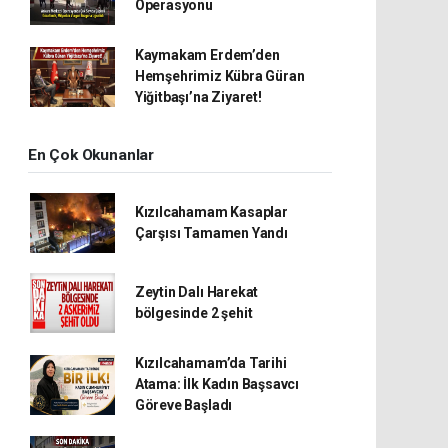
Operasyonu
Kaymakam Erdem’den
Hemşehrimiz Kübra Güran
Yiğitbaşı’na Ziyaret!
En Çok Okunanlar
Kızılcahamam Kasaplar
Çarşısı Tamamen Yandı
Zeytin Dalı Harekat
bölgesinde 2 şehit
Kızılcahamam’da Tarihi
Atama: İlk Kadın Başsavcı
Göreve Başladı