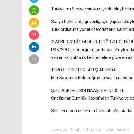
Türkiye'nin Sueiyer'nin kuzeyinde oluşturulm
Suriye halkının da güvenliği için yapılan
Zeyt
Türk ordusuna yönelik teröristlerin saldırıların
2
ASKER ŞEHİT OLDU, 3 TERÖRİST ÖLDÜR
PKK/YPG terör örgütü tarafından
Zeytin
Da
verilen karşılıkta ilk belirlemelere göre en az 
TERÖR HEDEFLERİ ATEŞ ALTINDA
Milli Savunma Bakanlığı'ndan yapılan açıklama
ŞEHİ ASKERLERİN NAAŞLARI KİLİS'TE
Öncüpınar Gümrük Kapısı'ndan Türkiye'ye geti
Şehitlerin cenazelerinin Gaziantep'e, oradan
#zeytin
#dalı
#harekat
#bölgesinde