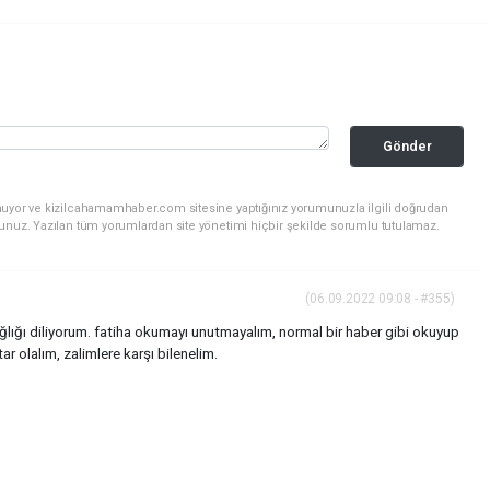
Gönder
nuyor ve kizilcahamamhaber.com sitesine yaptığınız yorumunuzla ilgili doğrudan
sunuz. Yazılan tüm yorumlardan site yönetimi hiçbir şekilde sorumlu tutulamaz.
(06.09.2022 09:08 - #355)
ğlığı diliyorum. fatiha okumayı unutmayalım, normal bir haber gibi okuyup
ar olalım, zalimlere karşı bilenelim.