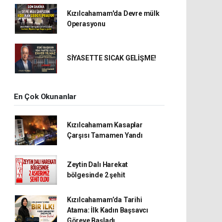
Kızılcahamam'da Devre mülk
Operasyonu
SİYASETTE SICAK GELİŞME!
En Çok Okunanlar
Kızılcahamam Kasaplar
Çarşısı Tamamen Yandı
Zeytin Dalı Harekat
bölgesinde 2 şehit
Kızılcahamam’da Tarihi
Atama: İlk Kadın Başsavcı
Göreve Başladı