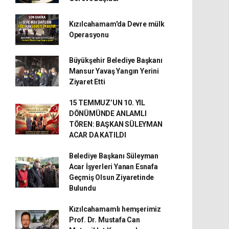
Kızılcahamam'da Devre mülk
Operasyonu
Büyükşehir Belediye Başkanı
Mansur Yavaş Yangın Yerini
Ziyaret Etti
15 TEMMUZ’UN 10. YIL
DÖNÜMÜNDE ANLAMLI
TÖREN: BAŞKAN SÜLEYMAN
ACAR DA KATILDI
Belediye Başkanı Süleyman
Acar İşyerleri Yanan Esnafa
Geçmiş Olsun Ziyaretinde
Bulundu
Kızılcahamamlı hemşerimiz
Prof. Dr. Mustafa Can