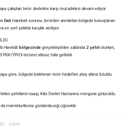
aya çalışılan terör devletine karşı mücadelesi devam ediyor.
in
Dalı
Harekatı sonrası, terörden arındırılan bölgede konuşlanan
a en sert şekilde karşılık veriliyor.
ÜLDÜ
lı
Harekât
bölgesinde
gerçekleştirilen saldırıda
2
şehit
olurken,
3 PKK/YPG’li terörist etkisiz hâle getirildi.
ya göre, bölgede belirlenen terör hedefleri ateş altına tutuldu.
rilen şehitlerin naaşı, Kilis Devlet Hastanesi morguna götürüldü.
 da memleketlerine gönderileceği öğrenildi.
#2
#şehit