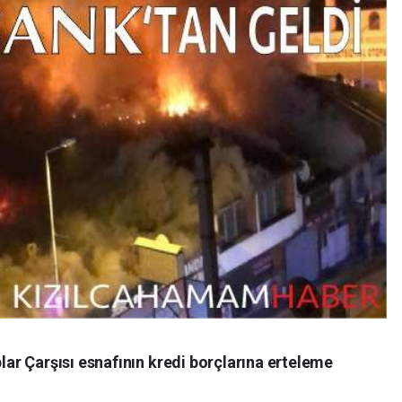
r Çarşısı esnafının kredi borçlarına erteleme