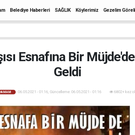
mam
Belediye Haberleri
SAĞLIK
Köylerimiz
Gezelim Görel
ısı Esnafına Bir Müjde'd
Geldi
06.05.2021 - 01:16, Güncelleme: 06.05.2021 - 01:16
6802+ kez o
AHAMAM