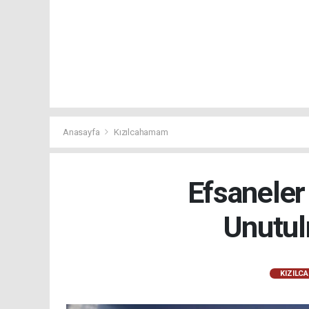
Anasayfa
Kızılcahamam
Efsaneler
Unutul
KIZILC