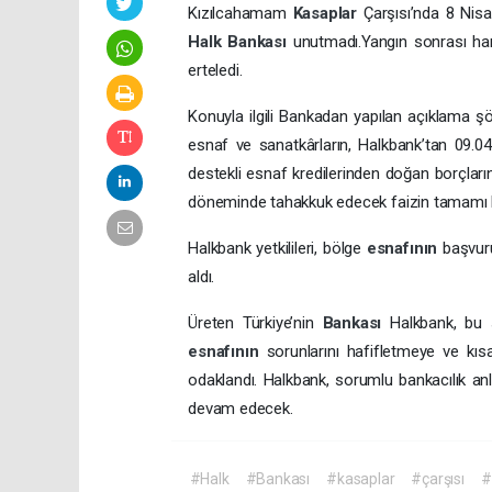
Kızılcahamam
Kasaplar
Çarşısı’nda 8 Nis
Halk
Bankası
unutmadı.Yangın sonrası h
erteledi.
Konuyla ilgili Bankadan yapılan açıklama ş
esnaf ve sanatkârların, Halkbank’tan 09.04
destekli esnaf kredilerinden doğan borçların
döneminde tahakkuk edecek faizin tamamı H
Halkbank yetkilileri, bölge
esnafının
başvuru
aldı.
Üreten Türkiye’nin
Bankası
Halkbank, bu 
esnafının
sorunlarını hafifletmeye ve k
odaklandı. Halkbank, sorumlu bankacılık an
devam edecek.
#Halk
#Bankası
#kasaplar
#çarşısı
#