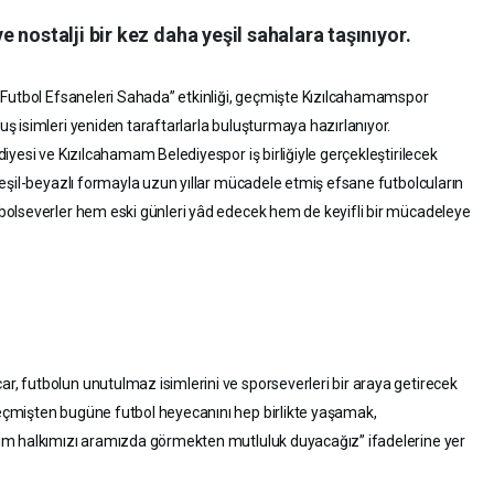
 nostalji bir kez daha yeşil sahalara taşınıyor.
 Futbol Efsaneleri Sahada” etkinliği, geçmişte Kızılcahamamspor
 isimleri yeniden taraftarlarla buluşturmaya hazırlanıyor.
yesi ve Kızılcahamam Belediyespor iş birliğiyle gerçekleştirilecek
eşil-beyazlı formayla uzun yıllar mücadele etmiş efsane futbolcuların
olseverler hem eski günleri yâd edecek hem de keyifli bir mücadeleye
 futbolun unutulmaz isimlerini ve sporseverleri bir araya getirecek
çmişten bugüne futbol heyecanını hep birlikte yaşamak,
üm halkımızı aramızda görmekten mutluluk duyacağız” ifadelerine yer