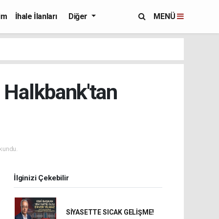
im
İhale İlanları
Diğer
MENÜ
e Halkbank'tan
kundu.
İlginizi Çekebilir
SİYASETTE SICAK GELİŞME!