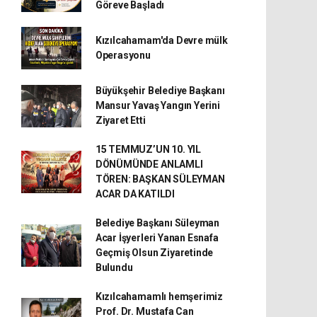
Göreve Başladı
Kızılcahamam'da Devre mülk
Operasyonu
Büyükşehir Belediye Başkanı
Mansur Yavaş Yangın Yerini
Ziyaret Etti
15 TEMMUZ’UN 10. YIL
DÖNÜMÜNDE ANLAMLI
TÖREN: BAŞKAN SÜLEYMAN
ACAR DA KATILDI
Belediye Başkanı Süleyman
Acar İşyerleri Yanan Esnafa
Geçmiş Olsun Ziyaretinde
Bulundu
Kızılcahamamlı hemşerimiz
Prof. Dr. Mustafa Can