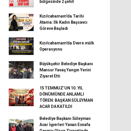
bölgesinde 2 şehit
Kızılcahamam’da Tarihi
Atama: İlk Kadın Başsavcı
Göreve Başladı
Kızılcahamam'da Devre mülk
Operasyonu
Büyükşehir Belediye Başkanı
Mansur Yavaş Yangın Yerini
Ziyaret Etti
15 TEMMUZ’UN 10. YIL
DÖNÜMÜNDE ANLAMLI
TÖREN: BAŞKAN SÜLEYMAN
ACAR DA KATILDI
Belediye Başkanı Süleyman
Acar İşyerleri Yanan Esnafa
Geçmiş Olsun Ziyaretinde