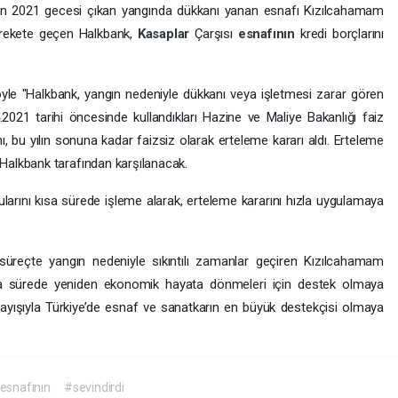
an 2021 gecesi çıkan yangında dükkanı yanan esnafı Kızılcahamam
arekete geçen Halkbank,
Kasaplar
Çarşısı
esnafının
kredi borçlarını
öyle "Halkbank, yangın nedeniyle dükkanı veya işletmesi zarar gören
.2021 tarihi öncesinde kullandıkları Hazine ve Maliye Bakanlığı faiz
ı, bu yılın sonuna kadar faizsiz olarak erteleme kararı aldı. Erteleme
alkbank tarafından karşılanacak.
larını kısa sürede işleme alarak, erteleme kararını hızla uygulamaya
süreçte yangın nedeniyle sıkıntılı zamanlar geçiren Kızılcahamam
ısa sürede yeniden ekonomik hayata dönmeleri için destek olmaya
layışıyla Türkiye’de esnaf ve sanatkarın en büyük destekçisi olmaya
esnafının
#sevindirdi