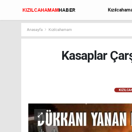
Kızılcaha
Avcılık
Anasayfa
Kızılcahamam
Kasaplar Çarş
KIZILC