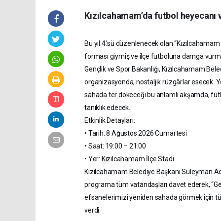
Kızılcahamam’da futbol heyecanı ve
Bu yıl 4.’sü düzenlenecek olan “Kızılcahamam
forması giymiş ve ilçe futboluna damga vurmuş
Gençlik ve Spor Bakanlığı, Kızılcahamam Beledi
organizasyonda, nostaljik rüzgârlar esecek. Y
sahada ter dökeceği bu anlamlı akşamda, futb
tanıklık edecek.
Etkinlik Detayları:
• Tarih: 8 Ağustos 2026 Cumartesi
• Saat: 19:00 – 21:00
• Yer: Kızılcahamam İlçe Stadı
Kızılcahamam Belediye Başkanı Süleyman Acar,
programa tüm vatandaşları davet ederek, “Ge
efsanelerimizi yeniden sahada görmek için t
verdi.