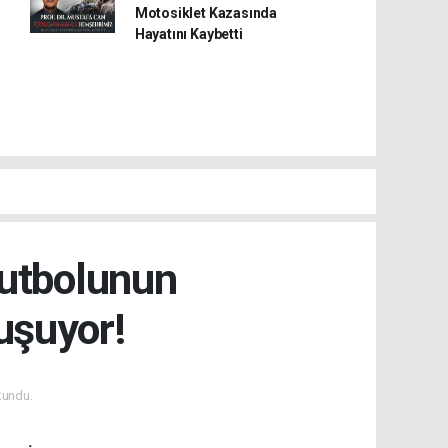
Motosiklet Kazasında
Hayatını Kaybetti
Futbolunun
uşuyor!
kundu.