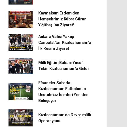
Kaymakam Erdem’den
Hemşehrimiz Kübra Güran
Yiğitbaşı’na Ziyaret!
Ankara Valisi Yakup
Canbolat'tan Kızılcahamam'a
İlk Resmi Ziyaret
Milli Eğitim Bakanı Yusuf
Tekin Kızılcahamam'a Geldi
Efsaneler Sahada:
Kızılcahamam Futbolunun
Unutulmaz İsimleri Yeniden
Buluşuyor!
Kızılcahamam'da Devre mülk
Operasyonu