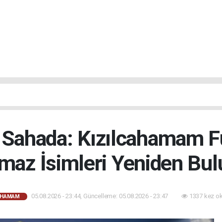
 Sahada: Kızılcahamam 
maz İsimleri Yeniden Bul
05.08.2026 - 23:44, Güncelleme: 05.08.2026 - 23:47
1337 kez o
AHAMAM