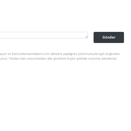
Gönder
nuyor ve kizilcahamamhaber.com sitesine yaptığınız yorumunuzla ilgili doğrudan
sunuz. Yazılan tüm yorumlardan site yönetimi hiçbir şekilde sorumlu tutulamaz.