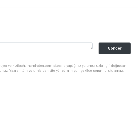
Gönder
nuyor ve kizilcahamamhaber.com sitesine yaptığınız yorumunuzla ilgili doğrudan
sunuz. Yazılan tüm yorumlardan site yönetimi hiçbir şekilde sorumlu tutulamaz.