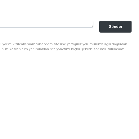
Gönder
nuyor ve kizilcahamamhaber.com sitesine yaptığınız yorumunuzla ilgili doğrudan
sunuz. Yazılan tüm yorumlardan site yönetimi hiçbir şekilde sorumlu tutulamaz.