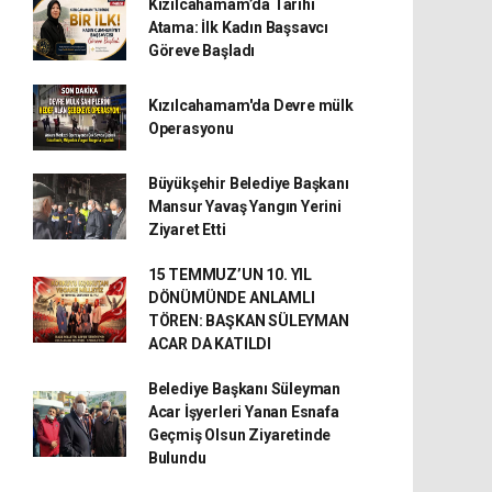
Kızılcahamam’da Tarihi
Atama: İlk Kadın Başsavcı
Göreve Başladı
Kızılcahamam'da Devre mülk
Operasyonu
Büyükşehir Belediye Başkanı
Mansur Yavaş Yangın Yerini
Ziyaret Etti
15 TEMMUZ’UN 10. YIL
DÖNÜMÜNDE ANLAMLI
TÖREN: BAŞKAN SÜLEYMAN
ACAR DA KATILDI
Belediye Başkanı Süleyman
Acar İşyerleri Yanan Esnafa
Geçmiş Olsun Ziyaretinde
Bulundu