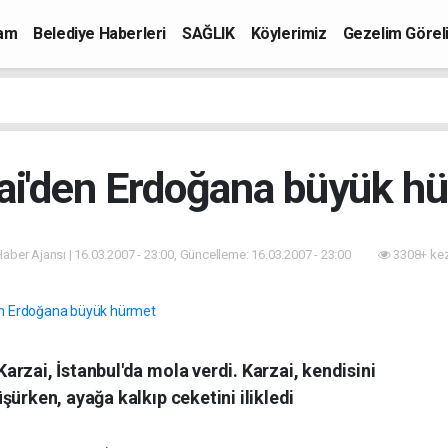
mam
Belediye Haberleri
SAĞLIK
Köylerimiz
Gezelim Görel
ai'den Erdoğana büyük h
 Haber Ajansı | 16.03.2007 - 23:00, Güncelleme: 16.03.2007 - 23:00
3308+ kez
rzai, İstanbul'da mola verdi. Karzai, kendisini
şürken, ayağa kalkıp ceketini ilikledi