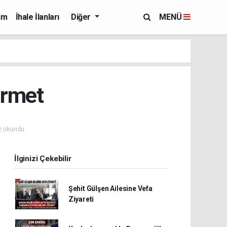
im
İhale İlanları
Diğer
MENÜ
ürmet
 okundu.
İlginizi Çekebilir
Şehit Gülşen Ailesine Vefa
Ziyareti