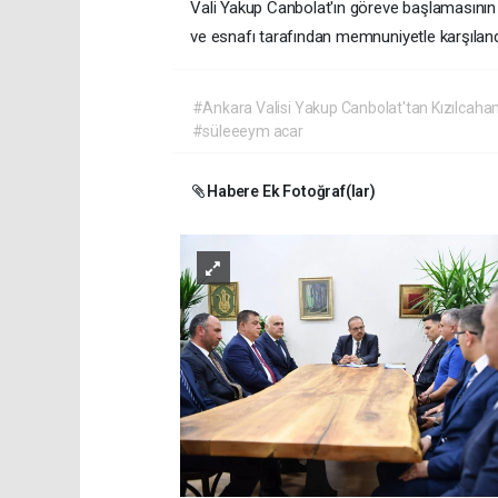
Vali Yakup Canbolat'ın göreve başlamasının ar
ve esnafı tarafından memnuniyetle karşıland
#Ankara Valisi Yakup Canbolat'tan Kızılcaha
#süleeeym acar
Habere Ek Fotoğraf(lar)