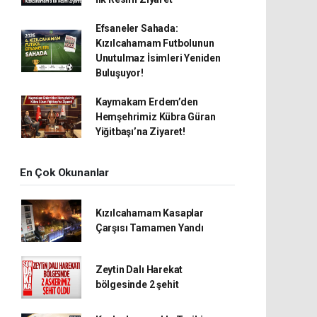
Efsaneler Sahada:
Kızılcahamam Futbolunun
Unutulmaz İsimleri Yeniden
Buluşuyor!
Kaymakam Erdem’den
Hemşehrimiz Kübra Güran
Yiğitbaşı’na Ziyaret!
En Çok Okunanlar
Kızılcahamam Kasaplar
Çarşısı Tamamen Yandı
Zeytin Dalı Harekat
bölgesinde 2 şehit