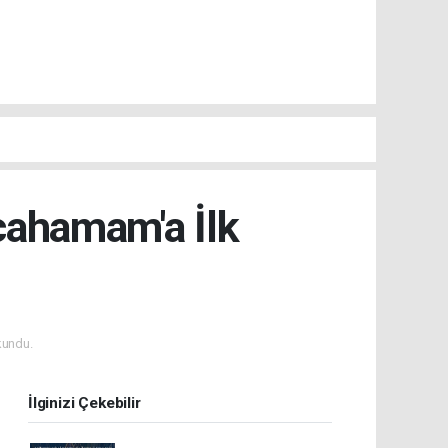
lcahamam'a İlk
kundu.
İlginizi Çekebilir