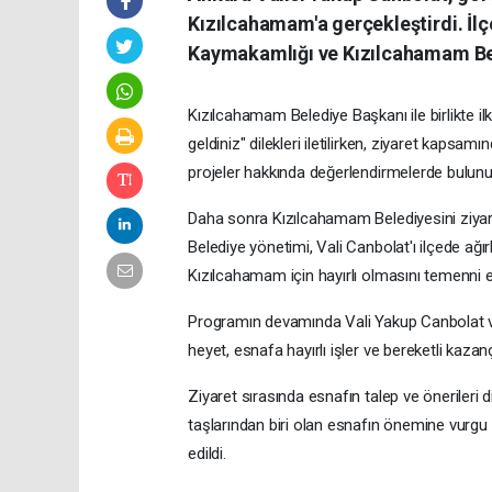
Kızılcahamam'a gerçekleştirdi. İl
Kaymakamlığı ve Kızılcahamam Bele
Kızılcahamam Belediye Başkanı ile birlikte 
geldiniz" dilekleri iletilirken, ziyaret kaps
projeler hakkında değerlendirmelerde bulunu
Daha sonra Kızılcahamam Belediyesini ziyaret
Belediye yönetimi, Vali Canbolat'ı ilçede ağ
Kızılcahamam için hayırlı olmasını temenni et
Programın devamında Vali Yakup Canbolat ve B
heyet, esnafa hayırlı işler ve bereketli kazan
Ziyaret sırasında esnafın talep ve önerileri 
taşlarından biri olan esnafın önemine vurgu 
edildi.