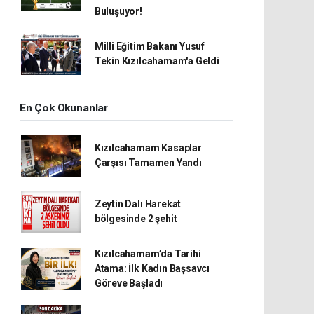
Buluşuyor!
Milli Eğitim Bakanı Yusuf
Tekin Kızılcahamam'a Geldi
En Çok Okunanlar
Kızılcahamam Kasaplar
Çarşısı Tamamen Yandı
Zeytin Dalı Harekat
bölgesinde 2 şehit
Kızılcahamam’da Tarihi
Atama: İlk Kadın Başsavcı
Göreve Başladı