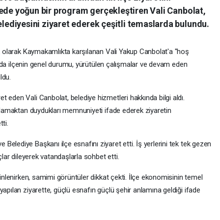
çede yoğun bir program gerçekleştiren Vali Canbolat,
diyesini ziyaret ederek çeşitli temaslarda bulundu.
ilk olarak Kaymakamlıkta karşılanan Vali Yakup Canbolat'a "hoş
amında ilçenin genel durumu, yürütülen çalışmalar ve devam eden
ldu.
 eden Vali Canbolat, belediye hizmetleri hakkında bilgi aldı.
ırlamaktan duydukları memnuniyeti ifade ederek ziyaretin
ti.
elediye Başkanı ilçe esnafını ziyaret etti. İş yerlerini tek tek gezen
çlar dileyerek vatandaşlarla sohbet etti.
dinlenirken, samimi görüntüler dikkat çekti. İlçe ekonomisinin temel
yapılan ziyarette, güçlü esnafın güçlü şehir anlamına geldiği ifade