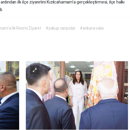
dından ilk ilçe ziyaretini Kızılcahamam'a gerçekleştirmesi, ilçe halkı
ı.
mam'a İlk Resmi Ziyaret
#yakup canpolat
#ankara valis