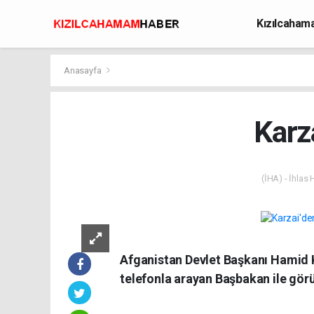
Kızılcaha
Avcılık
Anasayfa
Karz
(İHA) - İhlas
Afganistan Devlet Başkanı Hamid Ka
telefonla arayan Başbakan ile görü