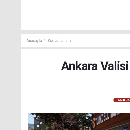
Anasayfa
Kızılcahamam
Ankara Valisi
KIZILC