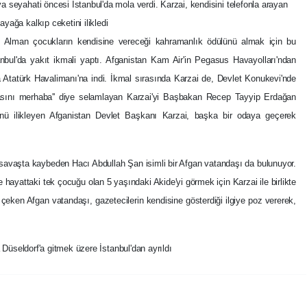
seyahati öncesi İstanbul'da mola verdi. Karzai, kendisini telefonla arayan
ağa kalkıp ceketini ilikledi
 Alman çocukların kendisine vereceği kahramanlık ödülünü almak için bu
nbul'da yakıt ikmali yaptı. Afganistan Kam Air'in Pegasus Havayolları'ndan
a Atatürk Havalimanı'na indi. İkmal sırasında Karzai de, Devlet Konukevi'nde
 basını merhaba'' diye selamlayan Karzai'yi Başbakan Recep Tayyip Erdağan
ünü ilikleyen Afganistan Devlet Başkanı Karzai, başka bir odaya geçerek
savaşta kaybeden Hacı Abdullah Şan isimli bir Afgan vatandaşı da bulunuyor.
hayattaki tek çocuğu olan 5 yaşındaki Akide'yi görmek için Karzai ile birlikte
at çeken Afgan vatandaşı, gazetecilerin kendisine gösterdiği ilgiye poz vererek,
 Düseldorf'a gitmek üzere İstanbul'dan ayrıldı