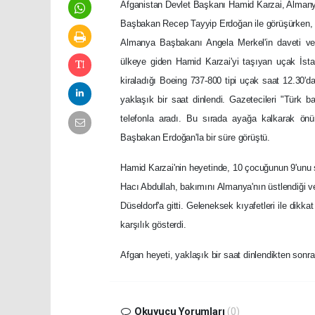
Afganistan Devlet Başkanı Hamid Karzai, Almanya 
Başbakan Recep Tayyip Erdoğan ile görüşürken, ay
Almanya Başbakanı Angela Merkel'in daveti ve
ülkeye giden Hamid Karzai'yi taşıyan uçak İsta
kiraladığı Boeing 737-800 tipi uçak saat 12.30'd
yaklaşık bir saat dinlendi. Gazetecileri "Türk
telefonla aradı. Bu sırada ayağa kalkarak ön
Başbakan Erdoğan'la bir süre görüştü.
Hamid Karzai'nin heyetinde, 10 çocuğunun 9'unu 
Hacı Abdullah, bakımını Almanya'nın üstlendiği ve 
Düseldorf'a gitti. Geleneksek kıyafetleri ile dikk
karşılık gösterdi.
Afgan heyeti, yaklaşık bir saat dinlendikten sonra
Okuyucu Yorumları
(0)