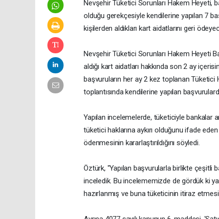
Nevşehir Tüketici Sorunları Hakem Heyeti, bank
olduğu gerekçesiyle kendilerine yapılan 7 ba
kişilerden aldıkları kart aidatlarını geri ödeye
Nevşehir Tüketici Sorunları Hakem Heyeti Ba
aldığı kart aidatları hakkında son 2 ay içeris
başvuruların her ay 2 kez toplanan Tüketici 
toplantısında kendilerine yapılan başvurularda
Yapılan incelemelerde, tüketiciyle bankalar a
tüketici haklarına aykırı olduğunu ifade eden
ödenmesinin kararlaştırıldığını söyledi.
Öztürk, "Yapılan başvurularla birlikte çeşitli 
inceledik. Bu incelememizde de gördük ki ya
hazırlanmış ve buna tüketicinin itiraz etmes
Ayrıca 4077 sayılı kanunun 6. maddesi, 'Satıc