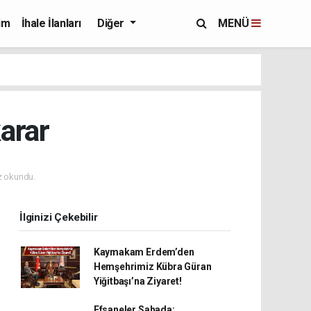
im
İhale İlanları
Diğer
MENÜ
karar
 okundu.
İlginizi Çekebilir
Kaymakam Erdem’den
Hemşehrimiz Kübra Güran
Yiğitbaşı’na Ziyaret!
Efsaneler Sahada: