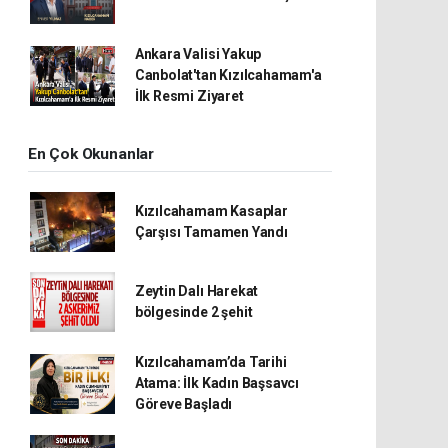
Ankara Valisi Yakup
Canbolat'tan Kızılcahamam'a
İlk Resmi Ziyaret
En Çok Okunanlar
Kızılcahamam Kasaplar
Çarşısı Tamamen Yandı
Zeytin Dalı Harekat
bölgesinde 2 şehit
Kızılcahamam’da Tarihi
Atama: İlk Kadın Başsavcı
Göreve Başladı