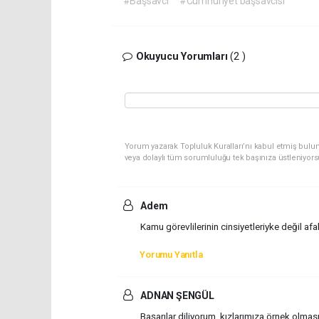
#Başsavcı
#Cumhuriyet başsavcısı
Okuyucu Yorumları
(2 )
Yorum yazarak Topluluk Kuralları’nı kabul etmiş bulu
veya dolaylı tüm sorumluluğu tek başınıza üstleniyor
Adem
Kamu görevlilerinin cinsiyetleriyke değil afa
Yorumu Yanıtla
ADNAN ŞENGÜL
Başarılar diliyorum, kızlarımıza örnek olması