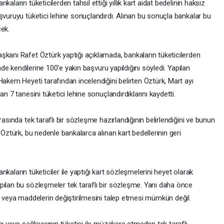
aların tüketicilerden tahsil ettiği yıllık kart aidat bedelinin haksız
şvuruyu tüketici lehine sonuçlandırdı. Alınan bu sonuçla bankalar bu
cek.
şkanı Rafet Öztürk yaptığı açıklamada, bankaların tüketicilerden
inde kendilerine 100'e yakın başvuru yapıldığını söyledi. Yapılan
Hakem Heyeti tarafından incelendiğini belirten Öztürk, Mart ayı
n 7 tanesini tüketici lehine sonuçlandırdıklarını kaydetti.
rasında tek taraflı bir sözleşme hazırlandığının belirlendiğini ve bunun
 Öztürk, bu nedenle bankalarca alınan kart bedellerinin geri
bankaların tüketiciler ile yaptığı kart sözleşmelerini heyet olarak
pılan bu sözleşmeler tek taraflı bir sözleşme. Yani daha önce
i veya maddelerin değiştirilmesini talep etmesi mümkün değil.
ı veya sağlayıcının tüketici ile müzakere etmeden tek taraflı