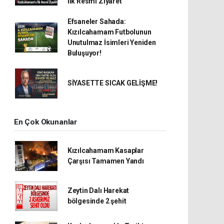
İlk Resmi Ziyaret
Efsaneler Sahada:
Kızılcahamam Futbolunun
Unutulmaz İsimleri Yeniden
Buluşuyor!
SİYASETTE SICAK GELİŞME!
En Çok Okunanlar
Kızılcahamam Kasaplar
Çarşısı Tamamen Yandı
Zeytin Dalı Harekat
bölgesinde 2 şehit