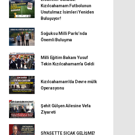
Kızılcahamam Futbolunun
Unutulmaz İsimleri Yeniden
Buluşuyor!
Soğuksu Milli Parkı’nda
Önemli Buluşma
Milli Eğitim Bakanı Yusuf
Tekin Kızılcahamam'a Geldi
Kızılcahamam'da Devre mülk
Operasyonu
Şehit Gülşen Ailesine Vefa
Ziyareti
SİYASETTE SICAK GELİŞME!