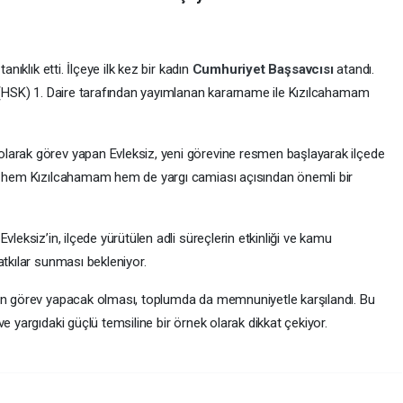
anıklık etti. İlçeye ilk kez bir kadın
Cumhuriyet Başsavcısı
atandı.
u (HSK) 1. Daire tarafından yayımlanan kararname ile Kızılcahamam
larak görev yapan Evleksiz, yeni görevine resmen başlayarak ilçede
a, hem Kızılcahamam hem de yargı camiası açısından önemli bir
ı
Evleksiz’in, ilçede yürütülen adli süreçlerin etkinliği ve kamu
atkılar sunması bekleniyor.
nın görev yapacak olması, toplumda da memnuniyetle karşılandı. Bu
e yargıdaki güçlü temsiline bir örnek olarak dikkat çekiyor.