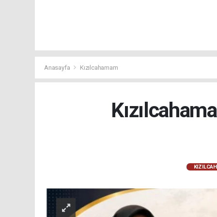
Anasayfa
Kızılcahamam
Kızılcahama
KIZILCA