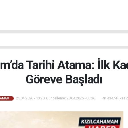
m’da Tarihi Atama: İlk Ka
Göreve Başladı
25.04.2026 - 10:20, Güncelleme: 28.04.2026 - 00:36
43474+ kez 
HAMAM