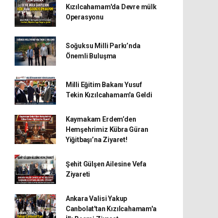
Kızılcahamam'da Devre mülk
Operasyonu
Soğuksu Milli Parkı’nda
Önemli Buluşma
Milli Eğitim Bakanı Yusuf
Tekin Kızılcahamam'a Geldi
Kaymakam Erdem’den
Hemşehrimiz Kübra Güran
Yiğitbaşı’na Ziyaret!
Şehit Gülşen Ailesine Vefa
Ziyareti
Ankara Valisi Yakup
Canbolat'tan Kızılcahamam'a