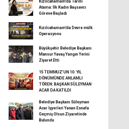
Kızılcahamam’da Tarihi
Atama: İlk Kadın Başsavcı
Göreve Başladı
Kızılcahamam'da Devre mülk
Operasyonu
Büyükşehir Belediye Başkanı
Mansur Yavaş Yangın Yerini
Ziyaret Etti
15 TEMMUZ’UN 10. YIL
DÖNÜMÜNDE ANLAMLI
TÖREN: BAŞKAN SÜLEYMAN
ACAR DA KATILDI
Belediye Başkanı Süleyman
Acar İşyerleri Yanan Esnafa
Geçmiş Olsun Ziyaretinde
Bulundu