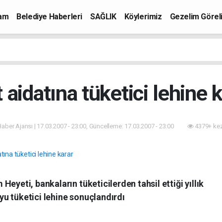
mam
Belediye Haberleri
SAĞLIK
Köylerimiz
Gezelim Görel
 aidatına tüketici lehine 
 Haber Ajansı | 17.03.2007 - 23:00, Güncelleme: 17.03.2007 - 23:00
4379+ kez
eyeti, bankaların tüketicilerden tahsil ettiği yıllık
uyu tüketici lehine sonuçlandırdı