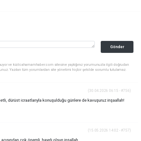
Gönder
nuyor ve kizilcahamamhaber.com sitesine yaptığınız yorumunuzla ilgili doğrudan
sunuz. Yazılan tüm yorumlardan site yönetimi hiçbir şekilde sorumlu tutulamaz.
(30.04.2026 06:15 - #756)
letli, dürüst icraatlarıyla konuşulduğu günlere de kavuşuruz inşaallah!
(15.05.2026 14:02 - #757)
 açısından çok önemli, hayırlı olsun inşallah.