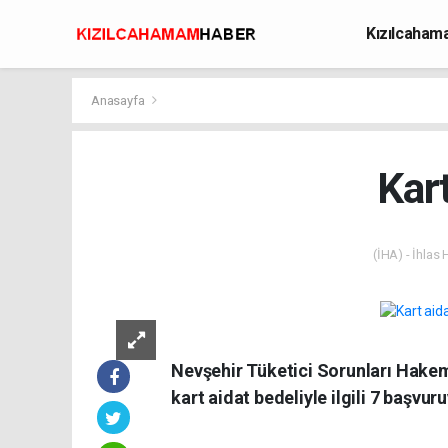
Kızılcaha
Avcılık
Anasayfa
Kart
(İHA) - İhlas
Nevşehir Tüketici Sorunları Hakem H
kart aidat bedeliyle ilgili 7 başvur