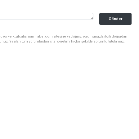
Gönder
nuyor ve kizilcahamamhaber.com sitesine yaptığınız yorumunuzla ilgili doğrudan
sunuz. Yazılan tüm yorumlardan site yönetimi hiçbir şekilde sorumlu tutulamaz.