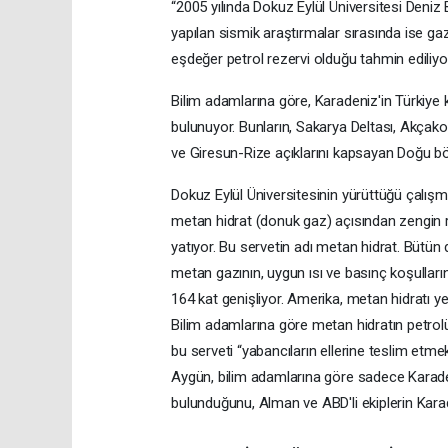
“2005 yılında Dokuz Eylül Üniversitesi Deniz
yapılan sismik araştırmalar sırasında ise g
eşdeğer petrol rezervi olduğu tahmin ediliyo
Bilim adamlarına göre, Karadeniz'in Türkiye 
bulunuyor. Bunların, Sakarya Deltası, Akça
ve Giresun-Rize açıklarını kapsayan Doğu b
Dokuz Eylül Üniversitesinin yürüttüğü çalışma
metan hidrat (donuk gaz) açısından zengin re
yatıyor. Bu servetin adı metan hidrat. Bütün
metan gazının, uygun ısı ve basınç koşulla
164 kat genişliyor. Amerika, metan hidratı yen
Bilim adamlarına göre metan hidratın petrol
bu serveti “yabancıların ellerine teslim etmek
Aygün, bilim adamlarına göre sadece Karade
bulunduğunu, Alman ve ABD'li ekiplerin Karad