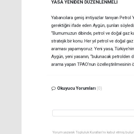
YASA YENİDEN DÜZENLENMELİ
Yabancılara geniş imtiyazlar tanıyan Petrol 
gerektiğini ifade eden Aygün, şunları söyledi
“Burnumuzun dibinde, petrol ve doğal gaz kayn
stratejik bir konu. Her yıl petrol ve doğal g
araması yapamıyoruz. Yeni yasa, Türkiye'nin
Aygün, yeni yasanın, “bulunacak petrolden d
arama yapan TPAO'nun özelleştirilmesinin ön
Okuyucu Yorumları
(0)
Yorum yazarak Topluluk Kuralları’nı kabul etmiş bulu