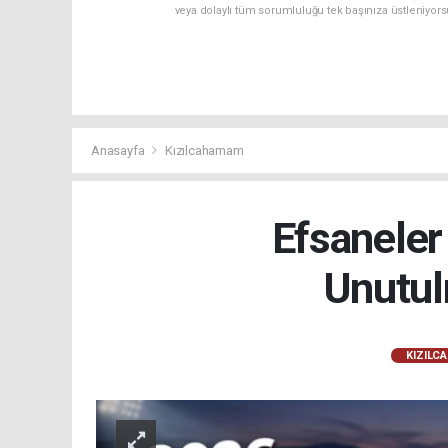
veya dolaylı tüm sorumluluğu tek başınıza üstleniyor
Anasayfa
Kızılcahamam
Efsaneler
Unutul
KIZILC