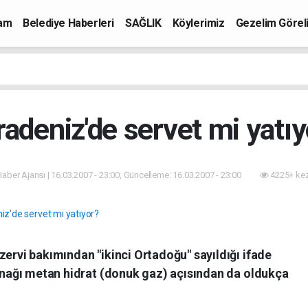
mam
Belediye Haberleri
SAĞLIK
Köylerimiz
Gezelim Görel
radeniz'de servet mi yatıy
 Haber Ajansı | 16.03.2007 - 23:00, Güncelleme: 16.03.2007 - 23:00
4225+ kez
zervi bakımından "ikinci Ortadoğu" sayıldığı ifade
aynağı metan hidrat (donuk gaz) açısından da oldukça