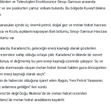
 Bilimleri ve Teknolojileri Enstitüsünce Sinop-Samsun arasında
az ve sıvı püskürten çamur volkanı bulundu. Bu bölgede Kuveyt'dekine
r.
karasuları içinde üç önemli petrol, doğal gaz ve metan hidrat havzası
koca ve Kozlu açıklarını kapsayan Batı bölümü, Sinop-Samsun Havzası
ölümü var.
larda, Karadeniz'in, geleceğin enerji kaynağı olarak gösterilen
zervlere sahip olduğu ortaya çıktı. Karadeniz'in dibinde bir servet
 dünya, el değmemiş bu yeni enerji kaynağı üzerinde çalışıyor. Su ve
rında donmasıyla oluşan metan hidrat donuk halden gaza dönüşürken
i enerji kaynağı olarak seçti.”
ün de habercisi olduğuna işaret eden Aygün, Yeni Petrol Yasasının,
 anlamına geldiğini” ileri sürdü.
niz'de değil Doğu Akdeniz'de de metan hidrat rezervleri
eniz'de metan hidrat aradıklarını kaydetti.