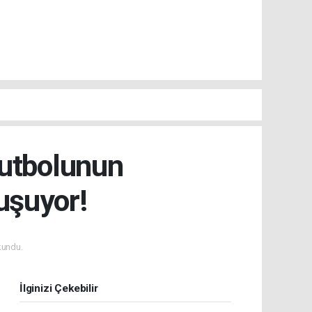
Futbolunun
uşuyor!
kundu.
İlginizi Çekebilir