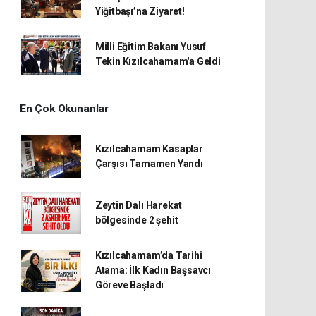
Yiğitbaşı’na Ziyaret!
Milli Eğitim Bakanı Yusuf
Tekin Kızılcahamam'a Geldi
En Çok Okunanlar
Kızılcahamam Kasaplar
Çarşısı Tamamen Yandı
Zeytin Dalı Harekat
bölgesinde 2 şehit
Kızılcahamam’da Tarihi
Atama: İlk Kadın Başsavcı
Göreve Başladı