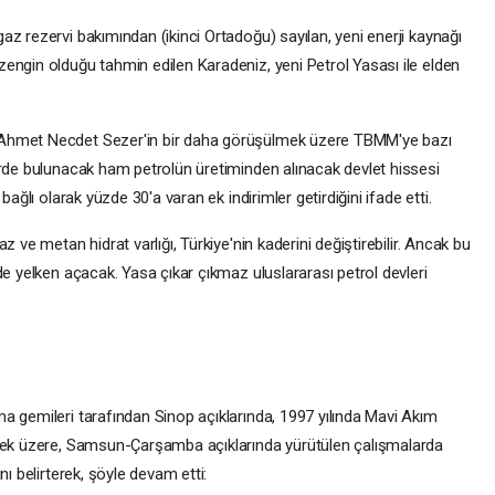
z rezervi bakımından (ikinci Ortadoğu) sayılan, yeni enerji kaynağı
engin olduğu tahmin edilen Karadeniz, yeni Petrol Yasası ile elden
 Ahmet Necdet Sezer'in bir daha görüşülmek üzere TBMM'ye bazı
erde bulunacak ham petrolün üretiminden alınacak devlet hissesi
bağlı olarak yüzde 30'a varan ek indirimler getirdiğini ifade etti.
 ve metan hidrat varlığı, Türkiye'nin kaderini değiştirebilir. Ancak bu
de yelken açacak. Yasa çıkar çıkmaz uluslararası petrol devleri
a gemileri tarafından Sinop açıklarında, 1997 yılında Mavi Akım
emek üzere, Samsun-Çarşamba açıklarında yürütülen çalışmalarda
nı belirterek, şöyle devam etti: