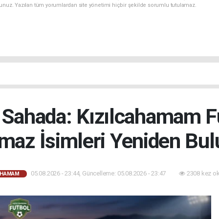
sunuz. Yazılan tüm yorumlardan site yönetimi hiçbir şekilde sorumlu tutulamaz.
 Sahada: Kızılcahamam 
maz İsimleri Yeniden Bul
05.08.2026 - 23:44, Güncelleme: 05.08.2026 - 23:47
2308 kez o
AHAMAM