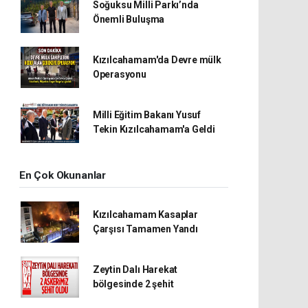
Soğuksu Milli Parkı’nda
Önemli Buluşma
Kızılcahamam'da Devre mülk
Operasyonu
Milli Eğitim Bakanı Yusuf
Tekin Kızılcahamam'a Geldi
En Çok Okunanlar
Kızılcahamam Kasaplar
Çarşısı Tamamen Yandı
Zeytin Dalı Harekat
bölgesinde 2 şehit