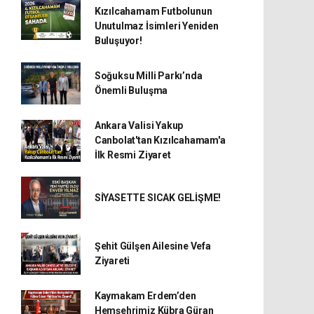
Kızılcahamam Futbolunun
Unutulmaz İsimleri Yeniden
Buluşuyor!
Soğuksu Milli Parkı’nda
Önemli Buluşma
Ankara Valisi Yakup
Canbolat'tan Kızılcahamam'a
İlk Resmi Ziyaret
SİYASETTE SICAK GELİŞME!
Şehit Gülşen Ailesine Vefa
Ziyareti
Kaymakam Erdem’den
Hemşehrimiz Kübra Güran