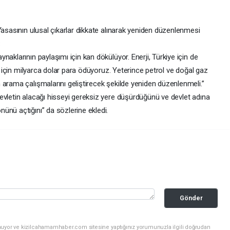
Yasasının ulusal çıkarlar dikkate alınarak yeniden düzenlenmesi
:
aklarının paylaşımı için kan dökülüyor. Enerji, Türkiye için de
az için milyarca dolar para ödüyoruz. Yeterince petrol ve doğal gaz
 arama çalışmalarını geliştirecek şekilde yeniden düzenlenmeli.”
evletin alacağı hisseyi gereksiz yere düşürdüğünü ve devlet adına
ünü açtığını” da sözlerine ekledi.
Gönder
nuyor ve kizilcahamamhaber.com sitesine yaptığınız yorumunuzla ilgili doğrudan