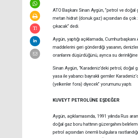
ATO Başkanı Sinan Aygün, ”petrol ve doğal ga
metan hidrat (donuk gaz) açısından da çok z
çıkacak” dedi.
Aygün, yaptığı açıklamada, Cumhurbaşkanı
maddelerini geri gönderdiği yasanın, denizl
oranlarını düşürdüğünü, ayrıca su derinliğine 
Sinan Aygün, “Karadeniz'deki petrol, doğal gaz
yasa ile yabancı bayraklı gemiler Karadeniz'
(yelkenler fora) diyecek” yorumunu yaptı.
KUVEYT PETROLÜNE EŞDEĞER
Aygün, açıklamasında, 1991 yılında Rus aram
doğal gaz boru hattının güzergahını belirl
petrol açısından önemli bulgulara rastlandığı