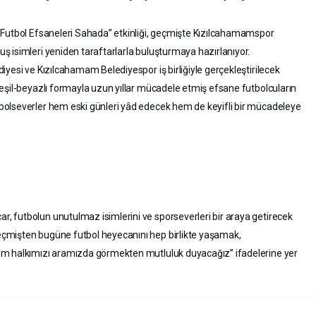
 Futbol Efsaneleri Sahada” etkinliği, geçmişte Kızılcahamamspor
 isimleri yeniden taraftarlarla buluşturmaya hazırlanıyor.
yesi ve Kızılcahamam Belediyespor iş birliğiyle gerçekleştirilecek
eşil-beyazlı formayla uzun yıllar mücadele etmiş efsane futbolcuların
olseverler hem eski günleri yâd edecek hem de keyifli bir mücadeleye
 futbolun unutulmaz isimlerini ve sporseverleri bir araya getirecek
çmişten bugüne futbol heyecanını hep birlikte yaşamak,
üm halkımızı aramızda görmekten mutluluk duyacağız” ifadelerine yer