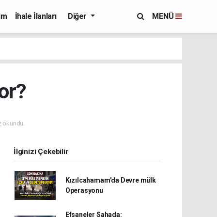
im
İhale İlanları
Diğer
MENÜ
or?
 okundu.
İlginizi Çekebilir
Kızılcahamam'da Devre mülk
Operasyonu
Efsaneler Sahada: