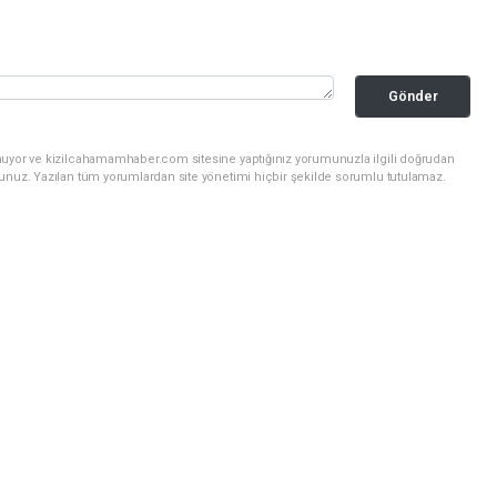
Gönder
nuyor ve kizilcahamamhaber.com sitesine yaptığınız yorumunuzla ilgili doğrudan
sunuz. Yazılan tüm yorumlardan site yönetimi hiçbir şekilde sorumlu tutulamaz.