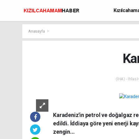
Kızılcaha
Avcılık
Anasayfa
Ka
(İHA) - İhlas
Karadeniz'in petrol ve doğalgaz re
edildi. İddiaya göre yeni enerji k
zengin...