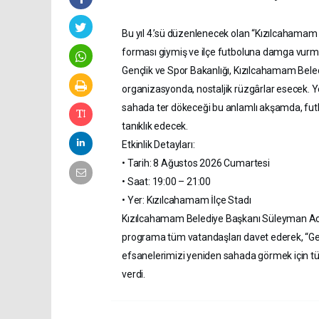
Bu yıl 4.’sü düzenlenecek olan “Kızılcahamam
forması giymiş ve ilçe futboluna damga vurmuş
Gençlik ve Spor Bakanlığı, Kızılcahamam Beledi
organizasyonda, nostaljik rüzgârlar esecek. Y
sahada ter dökeceği bu anlamlı akşamda, futb
tanıklık edecek.
Etkinlik Detayları:
• Tarih: 8 Ağustos 2026 Cumartesi
• Saat: 19:00 – 21:00
• Yer: Kızılcahamam İlçe Stadı
Kızılcahamam Belediye Başkanı Süleyman Acar,
programa tüm vatandaşları davet ederek, “Ge
efsanelerimizi yeniden sahada görmek için t
verdi.