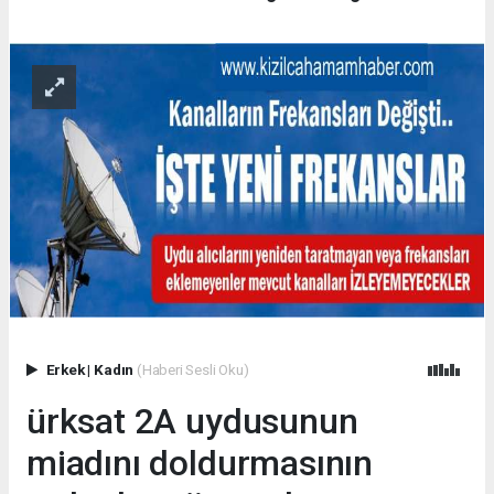
Erkek
|
Kadın
(Haberi Sesli Oku)
ürksat 2A uydusunun
miadını doldurmasının