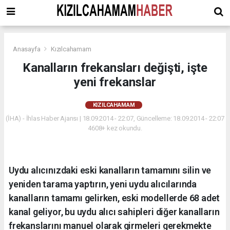
Anasayfa
Kızılcahamam
Kanalların frekansları değişti, işte
yeni frekanslar
KIZILCAHAMAM
(İHA) - İhlas Haber Ajansı | 18.09.2014 - 22:07, Güncelleme: 18.09.2014 - 22:07
4608+ kez okundu.
Uydu alıcınızdaki eski kanalların tamamını silin ve
yeniden tarama yaptırın, yeni uydu alıcılarında
kanalların tamamı gelirken, eski modellerde 68 adet
kanal geliyor, bu uydu alıcı sahipleri diğer kanalların
frekanslarını manuel olarak girmeleri gerekmekte