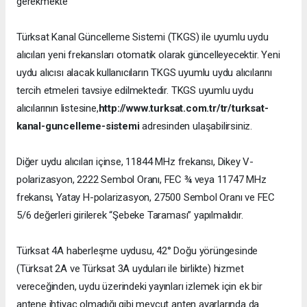
gerekmekte
Türksat Kanal Güncelleme Sistemi (TKGS) ile uyumlu uydu
alıcıları yeni frekansları otomatik olarak güncelleyecektir. Yeni
uydu alıcısı alacak kullanıcıların TKGS uyumlu uydu alıcılarını
tercih etmeleri tavsiye edilmektedir. TKGS uyumlu uydu
alıcılarının listesine,
http://www.turksat.com.tr/tr/turksat-
kanal-guncelleme-sistemi
adresinden ulaşabilirsiniz.
Diğer uydu alıcıları içinse, 11844 MHz frekansı, Dikey V-
polarizasyon, 2222 Sembol Oranı, FEC ¾ veya 11747 MHz
frekansı, Yatay H-polarizasyon, 27500 Sembol Oranı ve FEC
5/6 değerleri girilerek “Şebeke Taraması” yapılmalıdır.
Türksat 4A haberleşme uydusu, 42° Doğu yörüngesinde
(Türksat 2A ve Türksat 3A uyduları ile birlikte) hizmet
vereceğinden, uydu üzerindeki yayınları izlemek için ek bir
antene ihtiyaç olmadığı gibi mevcut anten ayarlarında da