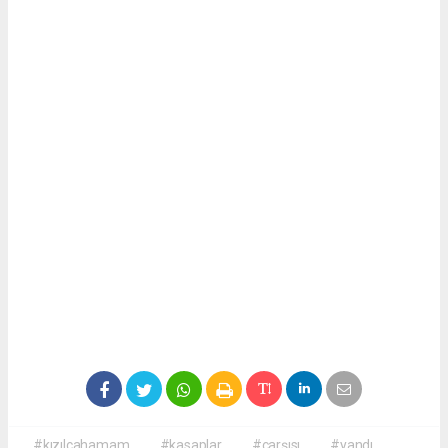
#kızılcahamam
#kasaplar
#çarşısı
#yandı