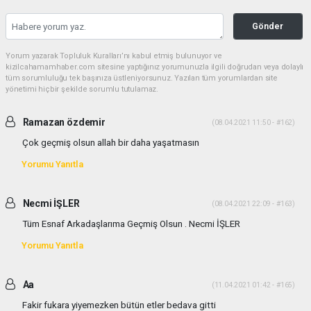
Gönder
Yorum yazarak Topluluk Kuralları’nı kabul etmiş bulunuyor ve
kizilcahamamhaber.com sitesine yaptığınız yorumunuzla ilgili doğrudan veya dolaylı
tüm sorumluluğu tek başınıza üstleniyorsunuz. Yazılan tüm yorumlardan site
yönetimi hiçbir şekilde sorumlu tutulamaz.
Ramazan özdemir
(08.04.2021 11:50 - #162)
Çok geçmiş olsun allah bir daha yaşatmasın
Yorumu Yanıtla
Necmi İŞLER
(08.04.2021 22:09 - #163)
Tüm Esnaf Arkadaşlarıma Geçmiş Olsun . Necmi İŞLER
Yorumu Yanıtla
Aa
(11.04.2021 01:42 - #165)
Fakir fukara yiyemezken bütün etler bedava gitti