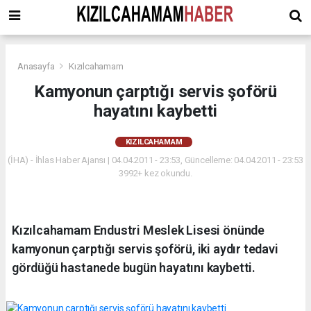
Anasayfa
Kızılcahamam
Kamyonun çarptığı servis şoförü
hayatını kaybetti
KIZILCAHAMAM
(İHA) - İhlas Haber Ajansı | 04.04.2011 - 23:53, Güncelleme: 04.04.2011 - 23:53
3992+ kez okundu.
Kızılcahamam Endustri Meslek Lisesi önünde
kamyonun çarptığı servis şoförü, iki aydır tedavi
gördüğü hastanede bugün hayatını kaybetti.