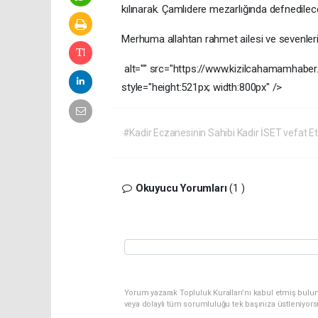
kılınarak.
Çamlıdere
mezarlığında
defnedilece
Merhuma
allahtan
rahmet
ailesi
ve
sevenler
alt=""
src="https://www.kizilcahamamhab
style="height:521px;
width:800px"
/>
#Kadir Eczanesinin Sahibi Kadir İSET vefat Et
Okuyucu Yorumları
(1 )
Yorum yazarak Topluluk Kuralları’nı kabul etmiş bulu
veya dolaylı tüm sorumluluğu tek başınıza üstleniyor