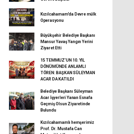
Kızılcahamam'da Devre mülk
Operasyonu
Büyükşehir Belediye Başkanı
Mansur Yavaş Yangın Yerini
Ziyaret Etti
15 TEMMUZ’UN 10. YIL
DÖNÜMÜNDE ANLAMLI
TÖREN: BAŞKAN SÜLEYMAN
ACAR DA KATILDI
Belediye Başkanı Süleyman
Acar İşyerleri Yanan Esnafa
Geçmiş Olsun Ziyaretinde
Bulundu
Kızılcahamamlı hemşerimiz
Prof. Dr. Mustafa Can