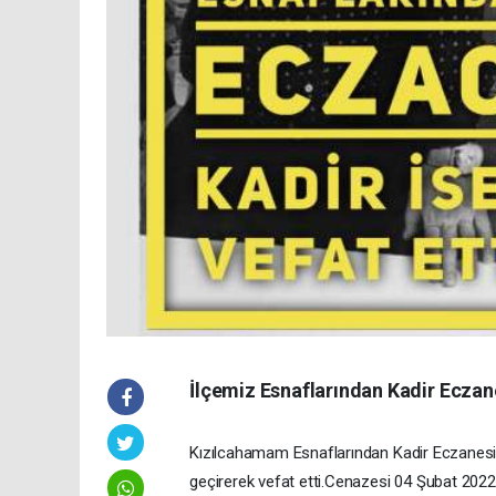
İlçemiz Esnaflarından Kadir Eczanes
Kızılcahamam
Esnaflarından
Kadir
Eczanes
geçirerek
vefat
etti.Cenazesi
04
Şubat
202