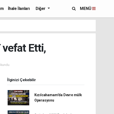
im
İhale İlanları
Diğer
MENÜ
vefat Etti,
okundu.
İlginizi Çekebilir
Kızılcahamam'da Devre mülk
Operasyonu