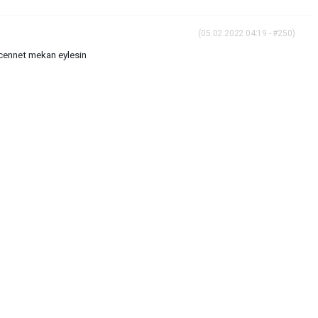
(05.02.2022 04:19 - #250)
 cennet mekan eylesin