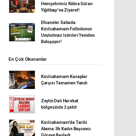
Hemşehrimiz Kübra Güran
Yiğitbaşı’na Ziyaret!
Efsaneler Sahada:
Kızılcahamam Futbolunun
Unutulmaz İsimleri Yeniden
Buluşuyor!
En Çok Okunanlar
Kızılcahamam Kasaplar
Çarşısı Tamamen Yandı
Zeytin Dalı Harekat
bölgesinde 2 şehit
Kızılcahamam’da Tarihi
Atama: İlk Kadın Başsavcı
Göreve Başladı