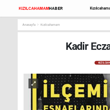
Kızılcaha
Avcılık
Anasayfa
Kızılcahamam
Kadir Ecza
KIZILCA