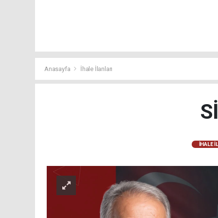
Anasayfa
İhale İlanları
S
İHALE İ