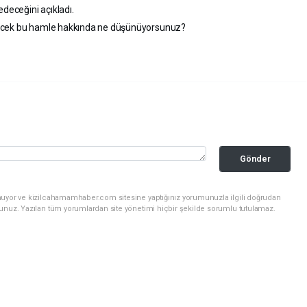
edeceğini açıkladı.
recek bu hamle hakkında ne düşünüyorsunuz?
Gönder
nuyor ve kizilcahamamhaber.com sitesine yaptığınız yorumunuzla ilgili doğrudan
sunuz. Yazılan tüm yorumlardan site yönetimi hiçbir şekilde sorumlu tutulamaz.