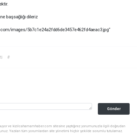
ktir.
ine
başsağlığı
dileriz
er.com/images/5b7c1e24a2fdd6de3457e462fd4aeac3.jpg"
ti
#
Gönder
nuyor ve kizilcahamamhaber.com sitesine yaptığınız yorumunuzla ilgili doğrudan
sunuz. Yazılan tüm yorumlardan site yönetimi hiçbir şekilde sorumlu tutulamaz.