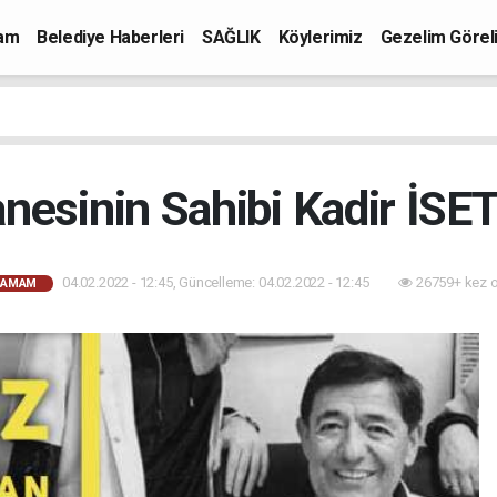
mam
Belediye Haberleri
SAĞLIK
Köylerimiz
Gezelim Görel
nesinin Sahibi Kadir İSET 
04.02.2022 - 12:45, Güncelleme: 04.02.2022 - 12:45
26759+ kez 
HAMAM