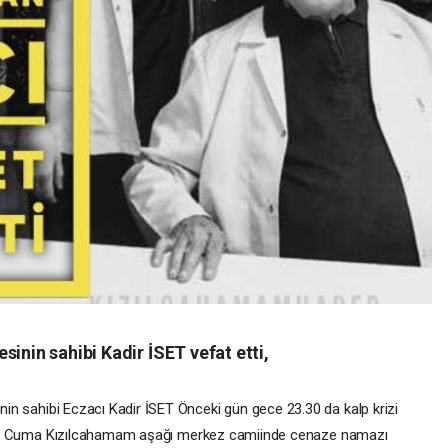
inin sahibi Kadir İSET vefat etti,
inin
sahibi
Eczacı
Kadir
İSET
Önceki
gün
gece
23.30
da
kalp
krizi
2
Cuma
Kızılcahamam
aşağı
merkez
camiinde
cenaze
namazı