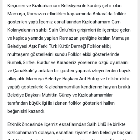
Keçiören ve Kızılcahamam Belediyesi ile kardeş şehir olan
Mamuşa, Ramazan etkinlikleri kapsamında Ankara’da folklor
gösterileri yaptı.İlçemiz esnaflarından Kızılcahamam Çam
Kolanyalarının sahibi Salih Ünlü’nün girişimleri ile ilçemize gelen
ve kaplıca yanında yapılan Ramazan şenliğine katılan Mamuşa
Belediyesi Aşık Ferki Türk Kültür Derneği Folklor ekibi,
muhteşem gösterilerini sundu Folklor ekibi gösterilerinde
Rumeli, Silifke, Burdur ve Karadeniz yörelerine özgü oyunlarını
ve Çanakkale'yi anlatan bir gösteri yaparak izleyenlerden büyük
alkış aldı. Mamuşa Belediye Başkanı Arif Bütüç ve folklor ekibi
yaptığı gösterilerle Kızılcahamamlıları kendilerine hayran bıraktı.
Belediye Başkanı Muhittin Güney ve Kızılcahamamlılar
tarafından büyük ilgi ile izlenen folklor gösterileri halkın
beğenisini kazandı.
Etkinlik öncesinde ilçemiz esnaflarından Salih Ünlü ile birlikte
Kızılcahamam’ı dolaşan, esnafları ziyaret eden belediye başkanı