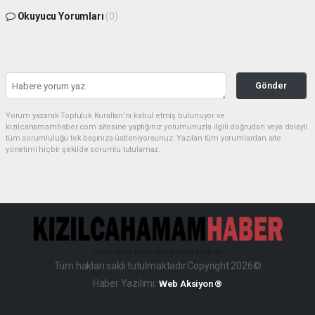
Okuyucu Yorumları
(0)
Gönder
Yorum yazarak Topluluk Kuralları’nı kabul etmiş bulunuyor ve
kizilcahamamhaber.com sitesine yaptığınız yorumunuzla ilgili doğrudan veya dolaylı
tüm sorumluluğu tek başınıza üstleniyorsunuz. Yazılan tüm yorumlardan site
yönetimi hiçbir şekilde sorumlu tutulamaz.
haber paketi
haber scripti
haber yazılımı
Tüm hakları saklı tutulmaktadır.Copyright 2026©
Haber Yazılımı:
Web Aksiyon ®