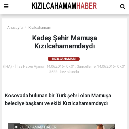
Anasayfa
Kızılcahamam
Kadeş Şehir Mamuşa
Kızılcahamamdaydı
KIZILCAHAMAM
(İHA) - İhlas Haber Ajansı | 14.06.2016 - 07:01, Güncelleme: 14.06.2016 - 07:01
3522+ kez okundu.
Kosovada bulunan bir Türk şehri olan Mamuşa
belediye başkanı ve ekibi Kızılcahamamdaydı