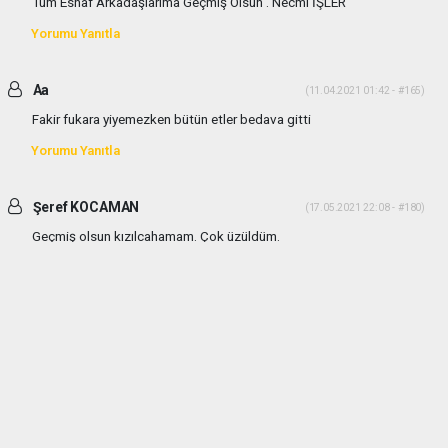
Tüm Esnaf Arkadaşlarıma Geçmiş Olsun . Necmi İŞLER
Yorumu Yanıtla
Aa
(11.04.2021 01:42 - #165)
Fakir fukara yiyemezken bütün etler bedava gitti
Yorumu Yanıtla
Şeref KOCAMAN
(17.05.2021 22:08 - #180)
Geçmiş olsun kızılcahamam. Çok üzüldüm.
Yorumu Yanıtla
haber paketi
haber scripti
haber yazılımı
Tüm hakları saklı tutulmaktadır.Copyright 2026©
Haber Yazılımı:
Web Aksiyon ®