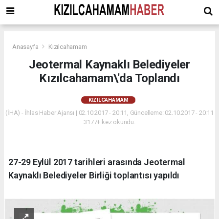
Anasayfa
Kızılcahamam
Jeotermal Kaynaklı Belediyeler
Kızılcahamam\'da Toplandı
KIZILCAHAMAM
(İHA) - İhlas Haber Ajansı | 02.10.2017 - 20:11, Güncelleme: 02.10.2017 - 20:11
3177+ kez okundu.
27-29 Eylül 2017 tarihleri arasında Jeotermal
Kaynaklı Belediyeler Birliği toplantısı yapıldı