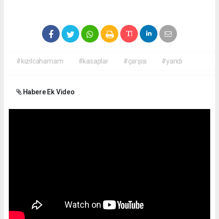
#kızılcahamam
#kasaplar
#çarşısı
#yandı
Habere Ek Video