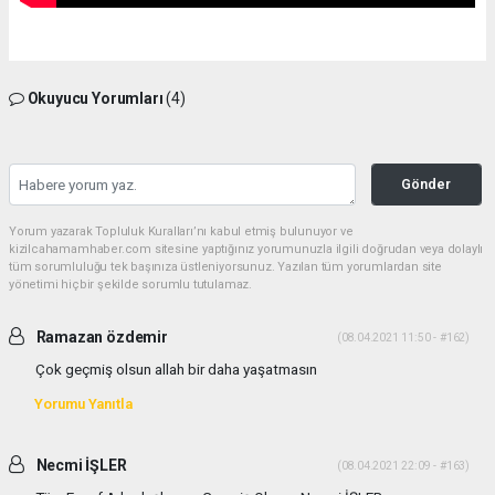
Okuyucu Yorumları
(4)
Gönder
Yorum yazarak Topluluk Kuralları’nı kabul etmiş bulunuyor ve
kizilcahamamhaber.com sitesine yaptığınız yorumunuzla ilgili doğrudan veya dolaylı
tüm sorumluluğu tek başınıza üstleniyorsunuz. Yazılan tüm yorumlardan site
yönetimi hiçbir şekilde sorumlu tutulamaz.
Ramazan özdemir
(08.04.2021 11:50 - #162)
Çok geçmiş olsun allah bir daha yaşatmasın
Yorumu Yanıtla
Necmi İŞLER
(08.04.2021 22:09 - #163)