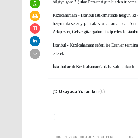
bilgiye göre 7 Şubat Pazartesi günüünden itibaren h
Kızılcahamam - İstanbul istikametinde hergün iki 
hergün iki sefer yapılacak.Kızılcahamam'dan Saat
Adapazarı, Gebze güzergahını takip ederek istanbu
İstanbul - Kızılcahamam seferi ise Esenler termina
edecek.
İstanbul artık Kızılcahamam'a daha yakın olacak
Okuyucu Yorumları
(0)
Yorum yazarak Topluluk Kuralları’nı kabul etmiş bulu