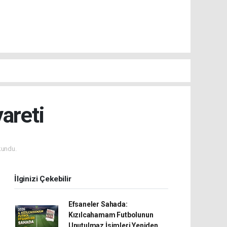
areti
kundu.
İlginizi Çekebilir
Efsaneler Sahada:
Kızılcahamam Futbolunun
Unutulmaz İsimleri Yeniden