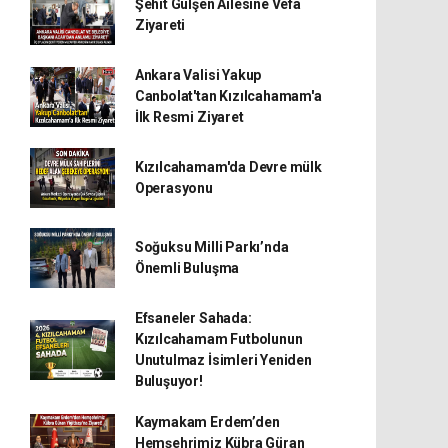
Şehit Gülşen Ailesine Vefa
Ziyareti
Ankara Valisi Yakup
Canbolat'tan Kızılcahamam'a
İlk Resmi Ziyaret
Kızılcahamam'da Devre mülk
Operasyonu
Soğuksu Milli Parkı’nda
Önemli Buluşma
Efsaneler Sahada:
Kızılcahamam Futbolunun
Unutulmaz İsimleri Yeniden
Buluşuyor!
Kaymakam Erdem’den
Hemşehrimiz Kübra Güran