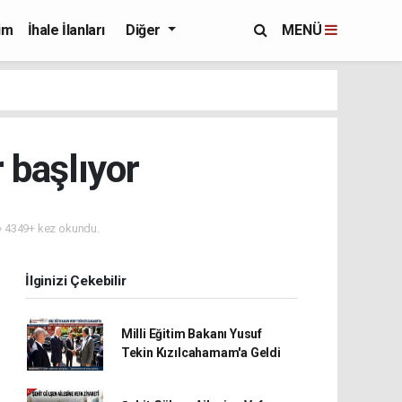
im
İhale İlanları
Diğer
MENÜ
 başlıyor
4349+ kez okundu.
İlginizi Çekebilir
Milli Eğitim Bakanı Yusuf
Tekin Kızılcahamam'a Geldi