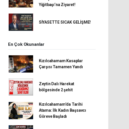
Yiğitbaşı’na Ziyaret!
SİYASETTE SICAK GELİŞME!
En Çok Okunanlar
Kızılcahamam Kasaplar
Çarşısı Tamamen Yandı
Zeytin Dalı Harekat
bölgesinde 2 şehit
Kızılcahamam’da Tarihi
Atama: İlk Kadın Başsavcı
Göreve Başladı