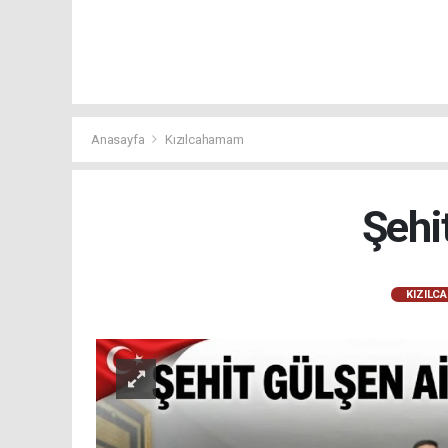
Anasayfa
Kızılcahamam
Şehi
KIZILC