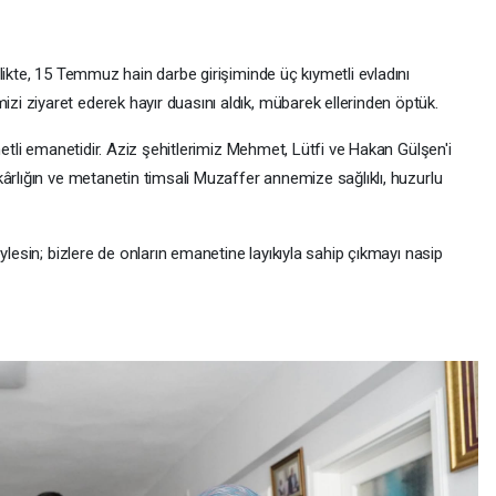
likte, 15 Temmuz hain darbe girişiminde üç kıymetli evladını
 ziyaret ederek hayır duasını aldık, mübarek ellerinden öptük.
metli emanetidir. Aziz şehitlerimiz Mehmet, Lütfi ve Hakan Gülşen'i
ârlığın ve metanetin timsali Muzaffer annemize sağlıklı, huzurlu
ylesin; bizlere de onların emanetine layıkıyla sahip çıkmayı nasip