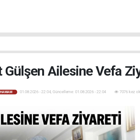
t Gülşen Ailesine Vefa Ziy
01.08.2026 - 22:04, Güncelleme: 01.08.2026 - 22:04
7076 kez o
AHAMAM