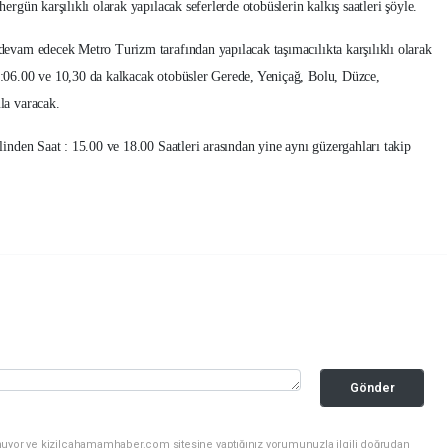
ergün karşılıklı olarak yapılacak seferlerde otobüslerin kalkış saatleri şöyle.
devam edecek Metro Turizm tarafından yapılacak taşımacılıkta karşılıklı olarak
 :06.00 ve 10,30 da kalkacak otobüsler Gerede, Yeniçağ, Bolu, Düzce,
la varacak.
linden Saat : 15.00 ve 18.00 Saatleri arasından yine aynı güzergahları takip
Gönder
nuyor ve kizilcahamamhaber.com sitesine yaptığınız yorumunuzla ilgili doğrudan