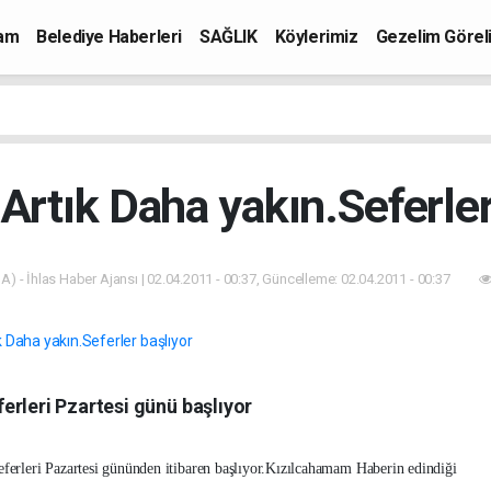
mam
Belediye Haberleri
SAĞLIK
Köylerimiz
Gezelim Görel
 Artık Daha yakın.Seferler
A) - İhlas Haber Ajansı | 02.04.2011 - 00:37, Güncelleme: 02.04.2011 - 00:37
erleri Pzartesi günü başlıyor
ferleri Pazartesi gününden itibaren başlıyor.Kızılcahamam Haberin edindiği