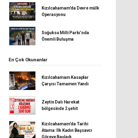
Kızılcahamam'da Devre mülk
Operasyonu
Soğuksu Milli Parkı’nda
Önemli Buluşma
En Çok Okunanlar
Kızılcahamam Kasaplar
Çarşısı Tamamen Yandı
Zeytin Dalı Harekat
bölgesinde 2 şehit
Kızılcahamam’da Tarihi
Atama: İlk Kadın Başsavcı
Göreve Başladı