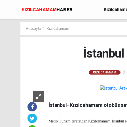
Kızılcaha
Avcılık
Anasayfa
Kızılcahamam
İstanbul
(İH
KIZILCAHAMAM
İstanbul- Kızılcahamam otobüs sef
Metro Turizm tarafından Kızılcahamam İstanbul se