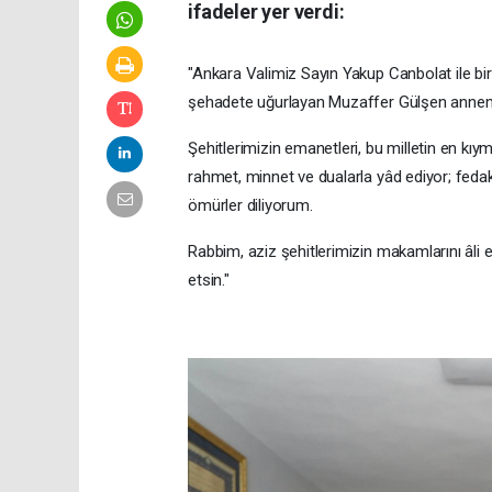
ifadeler yer verdi:
"Ankara Valimiz Sayın Yakup Canbolat ile bir
şehadete uğurlayan Muzaffer Gülşen annemizi
Şehitlerimizin emanetleri, bu milletin en kıy
rahmet, minnet ve dualarla yâd ediyor; fedak
ömürler diliyorum.
Rabbim, aziz şehitlerimizin makamlarını âli e
etsin."