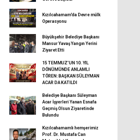
Kızılcahamam'da Devre mülk
Operasyonu
Büyükşehir Belediye Başkanı
Mansur Yavaş Yangın Yerini
Ziyaret Etti
15 TEMMUZ’UN 10. YIL
DÖNÜMÜNDE ANLAMLI
TÖREN: BAŞKAN SÜLEYMAN
ACAR DA KATILDI
Belediye Başkanı Süleyman
Acar İşyerleri Yanan Esnafa
Geçmiş Olsun Ziyaretinde
Bulundu
Kızılcahamamlı hemşerimiz
Prof. Dr. Mustafa Can