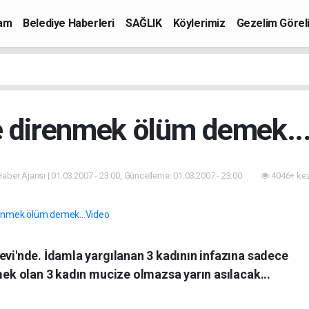
mam
Belediye Haberleri
SAĞLIK
Köylerimiz
Gezelim Görel
e direnmek ölüm demek..
 Haber Ajansı | 01.03.2007 - 23:00, Güncelleme: 01.03.2007 - 23:00
4046+ kez
evi'nde. İdamla yargılanan 3 kadının infazına sadece
nmek olan 3 kadın mucize olmazsa yarın asılacak...