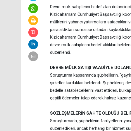
Devre mülk sahiplerini hedef alan dolandırıc
Kızılcahamam Cumhuriyet Başsavcılığı koor
mülklerini yabancı yatırımcılara satacakları v
para aldıktan sonra ise ortadan kaybolduklar
Kızılcahamam Cumhuriyet Başsavcılığı koordi
devre mülk sahiplerini hedef aldıkları belir
düzenlendi.
DEVRE MÜLK SATIŞI VAADİYLE DOLAN
Soruşturma kapsamında şüphelilerin, "gayrim
şirketler kurdukları belirlendi. Şüphelilerin,
bedelle satabileceklerini vaat ettikleri, bu 
çeşitli ödemeler talep ederek haksız kazanç s
SÖZLEŞMELERİN SAHTE OLDUĞU BELİ
Soruşturmada, şüphelilerin faaliyetlerini ya
düzenledikleri, ancak herhangi bir hizmet su