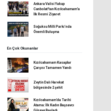
Ankara Valisi Yakup
Canbolat'tan Kızılcahamam'a
İlk Resmi Ziyaret
Soğuksu Milli Parkı’nda
Önemli Buluşma
En Çok Okunanlar
Kızılcahamam Kasaplar
Çarşısı Tamamen Yandı
Zeytin Dalı Harekat
bölgesinde 2 şehit
Kızılcahamam’da Tarihi
Atama: İlk Kadın Başsavcı
Göreve Başladı