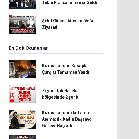
Tekin Kızılcahamam'a Geldi
Şehit Gülşen Ailesine Vefa
Ziyareti
En Çok Okunanlar
Kızılcahamam Kasaplar
Çarşısı Tamamen Yandı
Zeytin Dalı Harekat
bölgesinde 2 şehit
Kızılcahamam’da Tarihi
Atama: İlk Kadın Başsavcı
Göreve Başladı