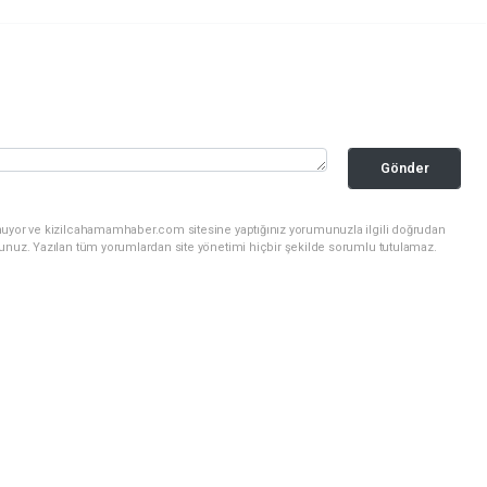
Gönder
nuyor ve kizilcahamamhaber.com sitesine yaptığınız yorumunuzla ilgili doğrudan
sunuz. Yazılan tüm yorumlardan site yönetimi hiçbir şekilde sorumlu tutulamaz.