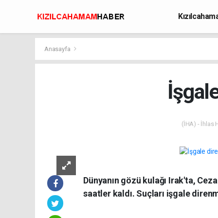
Kızılcaha
Avcılık
Anasayfa
İşgal
(İHA) - İhlas
Dünyanın gözü kulağı Irak'ta, Ceza
saatler kaldı. Suçları işgale dire