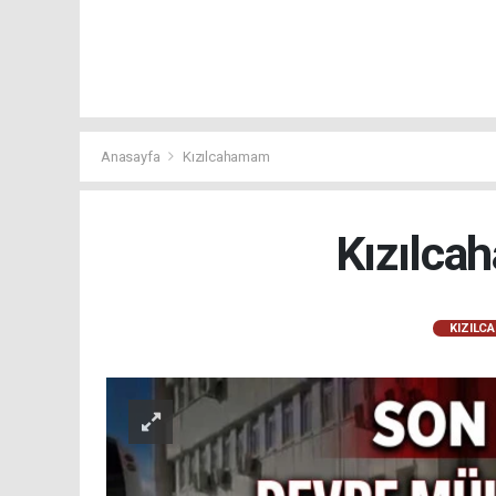
Anasayfa
Kızılcahamam
Kızılca
KIZILC