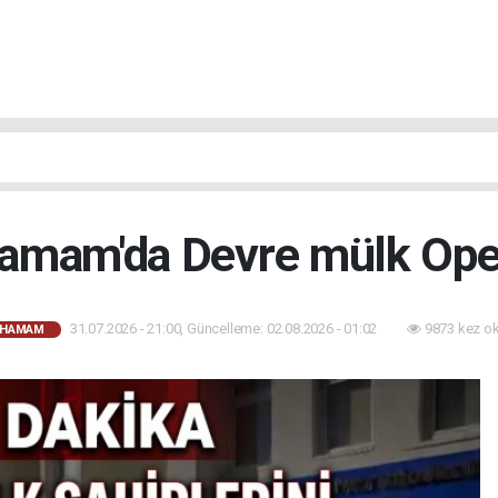
hamam'da Devre mülk Op
31.07.2026 - 21:00, Güncelleme: 02.08.2026 - 01:02
9873 kez o
AHAMAM