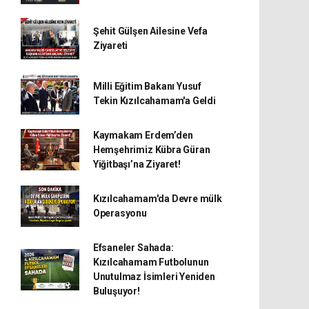
Şehit Gülşen Ailesine Vefa
Ziyareti
Milli Eğitim Bakanı Yusuf
Tekin Kızılcahamam'a Geldi
Kaymakam Erdem’den
Hemşehrimiz Kübra Güran
Yiğitbaşı’na Ziyaret!
Kızılcahamam'da Devre mülk
Operasyonu
Efsaneler Sahada:
Kızılcahamam Futbolunun
Unutulmaz İsimleri Yeniden
Buluşuyor!