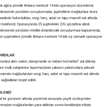
ılık ağına yönelik Ankara merkezli 14 ilde operasyon düzenlendi.
dinesinde yürütülen soruşturmada, şüphelilerin mağdurlara devre
aadinde bulundukları, vergi, harç, aidat ve tapu masrafı adı altında
ı belirlendi. Operasyonda 25 şüpheliden 23'ü gözaltına alındı.
nesinde yürütülen nitelikli dolandırıcılık soruşturması kapsamında,
lenen şüphelilere yönelik Ankara merkezli 14 ilde eş zamanlı operasyon
DIRDILAR
enkul alım-satım, danışmanlık ve reklam hizmetleri" adı altında
 devre mülk sahiplerine taşınmazlarını yabancı yatırımcılara yüksek
kapsamda mağdurlardan vergi, harç, aidat ve tapu masrafı adı altında
ağladıkları tespit edildi.
RLENDİ
sal bir görünüm altında yürütmek amacıyla çeşitli sözleşmeler
nmadan mağdurlardan para aldıktan sonra kendileriyle irtibatı