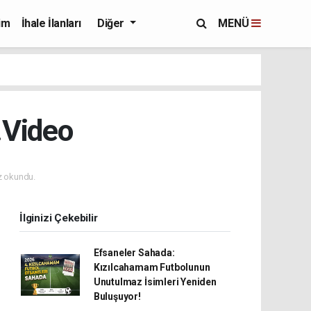
im
İhale İlanları
Diğer
MENÜ
.Video
 okundu.
İlginizi Çekebilir
Efsaneler Sahada:
Kızılcahamam Futbolunun
Unutulmaz İsimleri Yeniden
Buluşuyor!