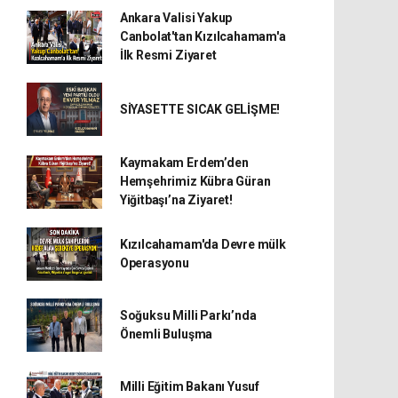
Ankara Valisi Yakup
Canbolat'tan Kızılcahamam'a
İlk Resmi Ziyaret
SİYASETTE SICAK GELİŞME!
Kaymakam Erdem’den
Hemşehrimiz Kübra Güran
Yiğitbaşı’na Ziyaret!
Kızılcahamam'da Devre mülk
Operasyonu
Soğuksu Milli Parkı’nda
Önemli Buluşma
Milli Eğitim Bakanı Yusuf