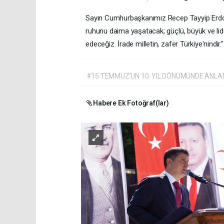
Sayın Cumhurbaşkanımız Recep Tayyip Erdoğan'
ruhunu daima yaşatacak; güçlü, büyük ve l
edeceğiz. İrade milletin, zafer Türkiye'nindir."
#15 TEMMUZ’UN 10. YIL DÖNÜMÜNDE ANLA
Habere Ek Fotoğraf(lar)