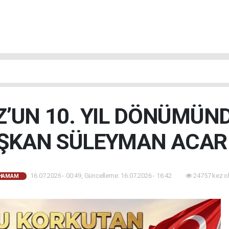
’UN 10. YIL DÖNÜMÜN
ŞKAN SÜLEYMAN ACAR 
16.07.2026 - 00:49, Güncelleme: 16.07.2026 - 16:42
24757 kez o
AHAMAM