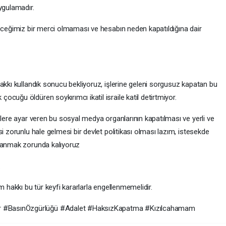
uygulamadır.
leceğimiz bir merci olmaması ve hesabın neden kapatıldığına dair
akkı kullandık sonucu bekliyoruz, işlerine geleni sorgusuz kapatan bu
cuğu öldüren soykırımcı ikatil israile katil detirtmiyor.
elere ayar veren bu sosyal medya organlarının kapatılması ve yerli ve
i zorunlu hale gelmesi bir devlet politikası olması lazım, istesekde
llanmak zorunda kalıyoruz
.
m hakkı bu tür keyfi kararlarla engellenmemelidir.
 #BasınÖzgürlüğü #Adalet #HaksızKapatma #Kızılcahamam