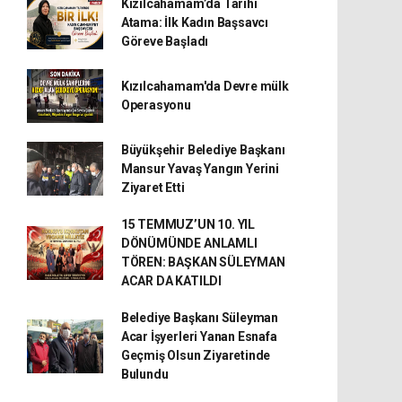
Kızılcahamam’da Tarihi
Atama: İlk Kadın Başsavcı
Göreve Başladı
Kızılcahamam'da Devre mülk
Operasyonu
Büyükşehir Belediye Başkanı
Mansur Yavaş Yangın Yerini
Ziyaret Etti
15 TEMMUZ’UN 10. YIL
DÖNÜMÜNDE ANLAMLI
TÖREN: BAŞKAN SÜLEYMAN
ACAR DA KATILDI
Belediye Başkanı Süleyman
Acar İşyerleri Yanan Esnafa
Geçmiş Olsun Ziyaretinde
Bulundu