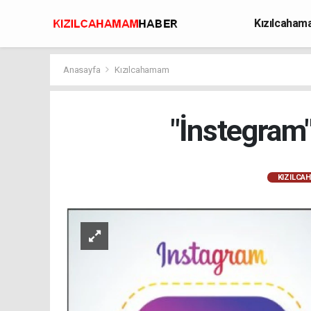
Kızılcaha
Avcılık
Anasayfa
Kızılcahamam
"İnstegram"
KIZILCA