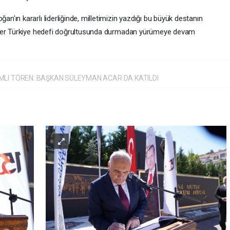
ın kararlı liderliğinde, milletimizin yazdığı bu büyük destanın
ider Türkiye hedefi doğrultusunda durmadan yürümeye devam
MLI TÖREN: BAŞKAN SÜLEYMAN ACAR DA KATILDI