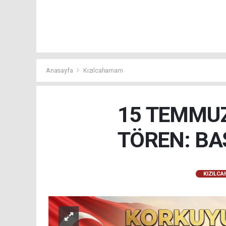
Anasayfa
Kızılcahamam
15 TEMMUZ
TÖREN: BA
KIZILC