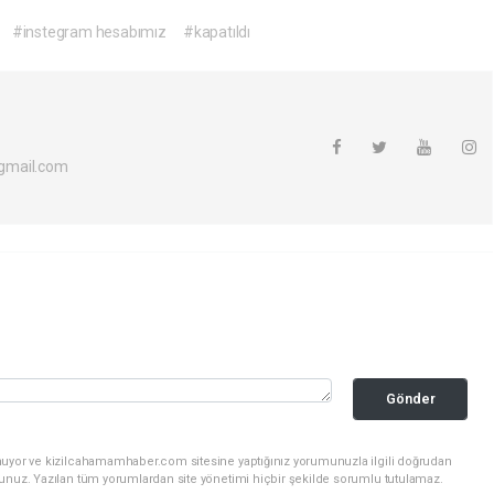
#instegram hesabımız
#kapatıldı
gmail.com
Gönder
nuyor ve kizilcahamamhaber.com sitesine yaptığınız yorumunuzla ilgili doğrudan
sunuz. Yazılan tüm yorumlardan site yönetimi hiçbir şekilde sorumlu tutulamaz.