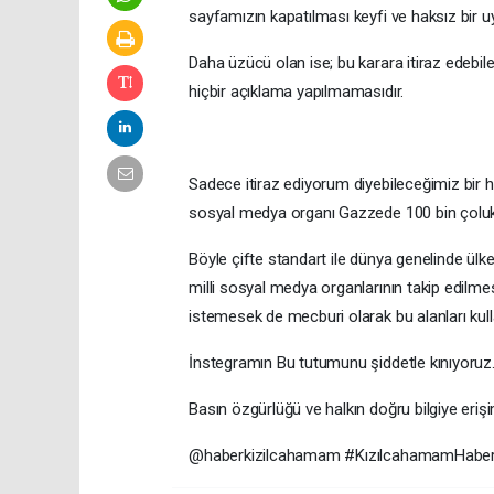
sayfamızın kapatılması keyfi ve haksız bir 
Daha üzücü olan ise; bu karara itiraz edebi
hiçbir açıklama yapılmamasıdır.
Sadece itiraz ediyorum diyebileceğimiz bir h
sosyal medya organı Gazzede 100 bin çoluk ço
Böyle çifte standart ile dünya genelinde ülk
milli sosyal medya organlarının takip edilmes
istemesek de mecburi olarak bu alanları ku
İnstegramın Bu tutumunu şiddetle kınıyoruz
Basın özgürlüğü ve halkın doğru bilgiye erişi
@haberkizilcahamam #KızılcahamamHaber