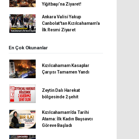
Yiğitbaşı’na Ziyaret!
Ankara Valisi Yakup
Canbolat'tan Kızılcahamam'a
İlk Resmi Ziyaret
En Çok Okunanlar
Kızılcahamam Kasaplar
Çarşısı Tamamen Yandı
Zeytin Dalı Harekat
bölgesinde 2 şehit
Kızılcahamam’da Tarihi
Atama: İlk Kadın Başsavcı
Göreve Başladı