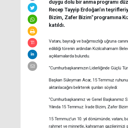
duygu dolu bir anma programı düz
Recep Tayyip Erdoğan’ın teşrifleri
Bizim, Zafer Bizim" programına K
katıldı.
Vatanı, bayrağı ve bağımsızlığı uğruna canını
edildiği törenin ardından Kızılcahamam Bel
açıklamalarda bulundu.
"Cumhurbaşkanımızın Liderliğinde Güçlü Tü
Başkan Süleyman Acar, 15 Temmuz ruhunun 
aktarılacağını belirterek şunları söyledi:
"Cumhurbaşkanımız ve Genel Başkanımız Sayın
Yılında 15 Temmuz: İrade Bizim, Zafer Bizim'
15 Temmuz'un 10. yıl dönümünde; vatanı, bayr
rahmet ve minnetle, kahraman gazilerimizi ş