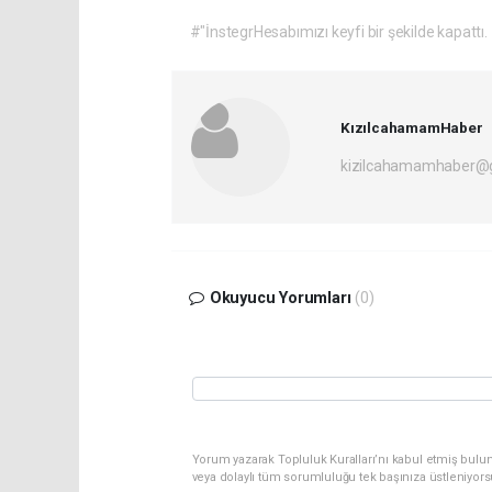
#"İnstegrHesabımızı keyfi bir şekilde kapattı.
KızılcahamamHaber
kizilcahamamhaber@
Okuyucu Yorumları
(0)
Yorum yazarak Topluluk Kuralları’nı kabul etmiş bulu
veya dolaylı tüm sorumluluğu tek başınıza üstleniyor