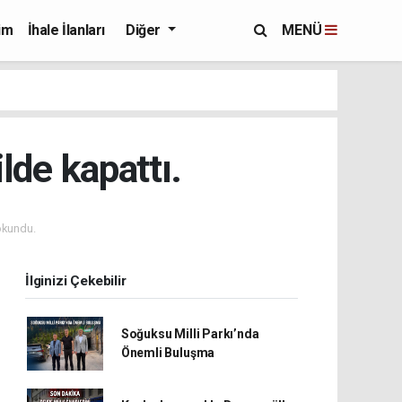
im
İhale İlanları
Diğer
MENÜ
lde kapattı.
okundu.
İlginizi Çekebilir
Soğuksu Milli Parkı’nda
Önemli Buluşma