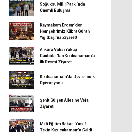
Soğuksu Milli Parkı’nda
Önemli Buluşma
Kaymakam Erdem’den
Hemşehrimiz Kübra Güran
Yiğitbaşı’na Ziyaret!
Ankara Valisi Yakup
Canbolat'tan Kızılcahamam'a
İlk Resmi Ziyaret
Kızılcahamam'da Devre mülk
Operasyonu
Şehit Gülşen Ailesine Vefa
Ziyareti
Milli Eğitim Bakanı Yusuf
Tekin Kızılcahamam'a Geldi