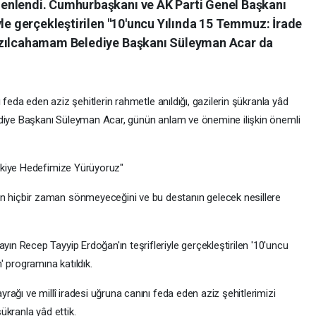
enlendi. Cumhurbaşkanı ve AK Parti Genel Başkanı
yle gerçekleştirilen "10'uncu Yılında 15 Temmuz: İrade
ızılcahamam Belediye Başkanı Süleyman Acar da
 feda eden aziz şehitlerin rahmetle anıldığı, gazilerin şükranla yâd
ediye Başkanı Süleyman Acar, günün anlam ve önemine ilişkin önemli
rkiye Hedefimize Yürüyoruz"
hiçbir zaman sönmeyeceğini ve bu destanın gelecek nesillere
 Recep Tayyip Erdoğan'ın teşrifleriyle gerçekleştirilen '10'uncu
 programına katıldık.
ağı ve millî iradesi uğruna canını feda eden aziz şehitlerimizi
ükranla yâd ettik.