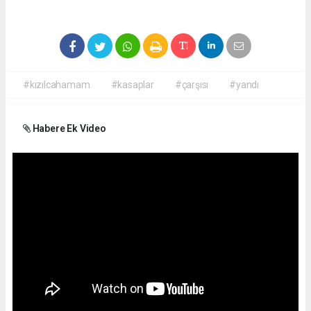
#kızılcahamam
#kasaplar
#çarşısı
#yandı
Habere Ek Video