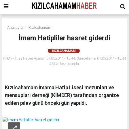
Anasayfa
Kızılcahamam
İmam Hatipliler hasret giderdi
KIZILCAHAMAM
(İHA) - İhlas Haber Ajansı | 07.05.2011 - 15:44, Güncelleme: 07.05.2011 - 15:44
4234+ kez okundu.
Kızılcahamam İmama Hatip Lisesi mezunları ve
mensupları derneği (KİMDER) tarafından organize
edilen pilav günü önceki gün yapıldı.