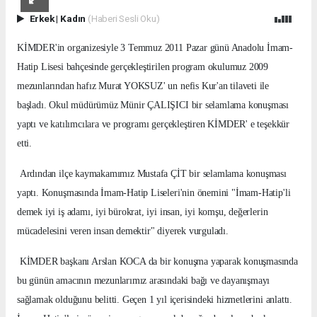
Erkek
|
Kadın
(Haberi Sesli Oku)
KİMDER'in organizesiyle 3 Temmuz 2011 Pazar günü Anadolu İmam-
Hatip Lisesi bahçesinde gerçekleştirilen program okulumuz 2009
mezunlarından hafız Murat YOKSUZ' un nefis Kur'an tilaveti ile
başladı. Okul müdürümüz Münir ÇALIŞICI bir selamlama konuşması
yaptı ve katılımcılara ve programı gerçekleştiren KİMDER' e teşekkür
etti.
Ardından ilçe kaymakamımız Mustafa ÇİT bir selamlama konuşması
yaptı. Konuşmasında İmam-Hatip Liseleri'nin önemini "İmam-Hatip'li
demek iyi iş adamı, iyi bürokrat, iyi insan, iyi komşu, değerlerin
mücadelesini veren insan demektir" diyerek vurguladı.
KİMDER başkanı Arslan KOCA da bir konuşma yaparak konuşmasında
bu günün amacının mezunlarımız arasındaki bağı ve dayanışmayı
sağlamak olduğunu belitti. Geçen 1 yıl içerisindeki hizmetlerini anlattı.