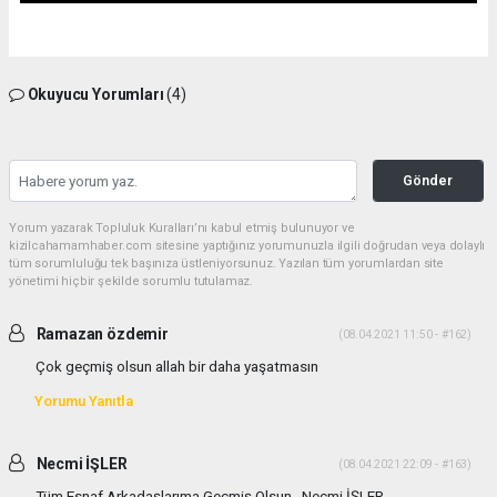
Okuyucu Yorumları
(4)
Gönder
Yorum yazarak Topluluk Kuralları’nı kabul etmiş bulunuyor ve
kizilcahamamhaber.com sitesine yaptığınız yorumunuzla ilgili doğrudan veya dolaylı
tüm sorumluluğu tek başınıza üstleniyorsunuz. Yazılan tüm yorumlardan site
yönetimi hiçbir şekilde sorumlu tutulamaz.
Ramazan özdemir
(08.04.2021 11:50 - #162)
Çok geçmiş olsun allah bir daha yaşatmasın
Yorumu Yanıtla
Necmi İŞLER
(08.04.2021 22:09 - #163)
Tüm Esnaf Arkadaşlarıma Geçmiş Olsun . Necmi İŞLER