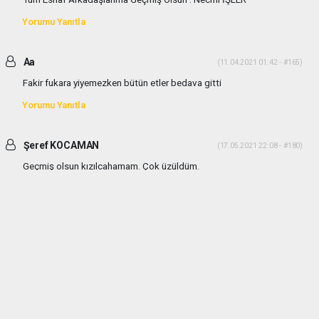
Yorumu Yanıtla
Aa
(11.04.2021 01:42 - #165)
Fakir fukara yiyemezken bütün etler bedava gitti
Yorumu Yanıtla
Şeref KOCAMAN
(17.05.2021 22:08 - #180)
Geçmiş olsun kızılcahamam. Çok üzüldüm.
Yorumu Yanıtla
haber paketi
haber scripti
haber yazılımı
Tüm hakları saklı tutulmaktadır.Copyright 2026©
Haber Yazılımı:
Web Aksiyon ®