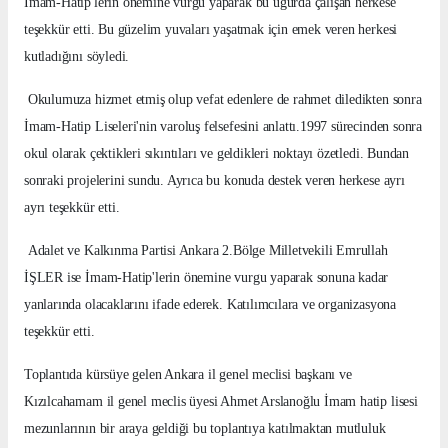
İmam-Hatip'lerin önemine vurgu yaparak bu uğurda çalışan herkese
teşekkür etti. Bu güzelim yuvaları yaşatmak için emek veren herkesi
kutladığını söyledi.
Okulumuza hizmet etmiş olup vefat edenlere de rahmet diledikten sonra
İmam-Hatip Liseleri'nin varoluş felsefesini anlattı.1997 sürecinden sonra
okul olarak çektikleri sıkıntıları ve geldikleri noktayı özetledi. Bundan
sonraki projelerini sundu. Ayrıca bu konuda destek veren herkese ayrı
ayrı teşekkür etti.
Adalet ve Kalkınma Partisi Ankara 2.Bölge Milletvekili Emrullah
İŞLER ise İmam-Hatip'lerin önemine vurgu yaparak sonuna kadar
yanlarında olacaklarını ifade ederek. Katılımcılara ve organizasyona
teşekkür etti.
Toplantıda kürsüye gelen Ankara il genel meclisi başkanı ve
Kızılcahamam il genel meclis üyesi Ahmet Arslanoğlu İmam hatip lisesi
mezunlarının bir araya geldiği bu toplantıya katılmaktan mutluluk