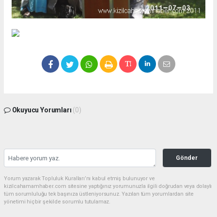
Okuyucu Yorumları
(0)
Gönder
Yorum yazarak Topluluk Kuralları’nı kabul etmiş bulunuyor ve
kizilcahamamhaber.com sitesine yaptığınız yorumunuzla ilgili doğrudan veya dolaylı
tüm sorumluluğu tek başınıza üstleniyorsunuz. Yazılan tüm yorumlardan site
yönetimi hiçbir şekilde sorumlu tutulamaz.