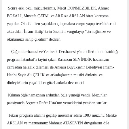
Sonra eski okul müdürlerimiz, Mecit DÖNMEZBİLEK, Ahmet
BOZALİ, Mustafa ÇATAL ve Ali Rıza ARSLAN birer konuşma
yaptılar. Okulda iken yaptıkları çalışmalara vurgu yapıp tecrübelerini
aktardılar. İmam-Hatip’lerin önemini vurgulayıp “derneğimize ve
okulumuza sahip çıkalım” dediler.
Çağın dershanesi ve Yenirenk Dershanesi yöneticilerinin de katıldığı
program İstanbul’a tayini çıkan Ramazan SEVİNDİK hocamızın
camiadan helallik dilemesi ile Ankara Büyükşehir Belediyesi İmam-
Hatibi Seyit Ali ÇELİK ve arkadaşlarının musiki dinletisi ve
dinleyicilerin yaşadıkları güzel anlarla devam etti.
Kılınan öğle namazının ardından öğle yemeği yendi. Mezunlar
pansiyonda Aşçımız Rafet Usta’nın yemeklerini yeniden tattılar.
Tekrar program alanına geçilip mezunlar adına 1983 muzunu Melike
ARSLAN ve mezunumuz Mahmut ATASEVEN duygularını dile