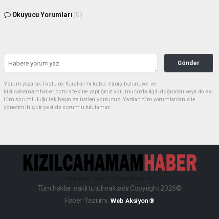
Okuyucu Yorumları
(0)
Gönder
Yorum yazarak Topluluk Kuralları’nı kabul etmiş bulunuyor ve
kizilcahamamhaber.com sitesine yaptığınız yorumunuzla ilgili doğrudan veya dolaylı
tüm sorumluluğu tek başınıza üstleniyorsunuz. Yazılan tüm yorumlardan site
yönetimi hiçbir şekilde sorumlu tutulamaz.
haber paketi
haber scripti
haber yazılımı
Tüm hakları saklı tutulmaktadır.Copyright 2026©
Haber Yazılımı:
Web Aksiyon ®