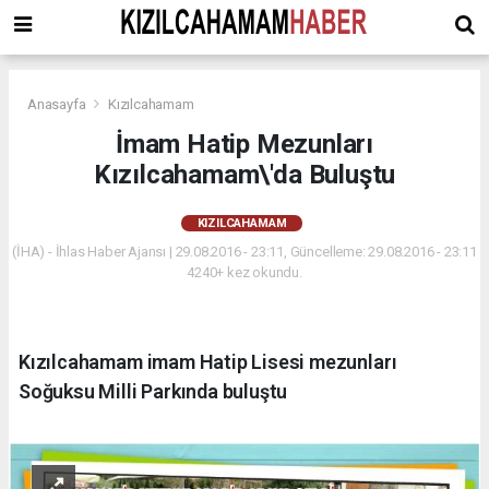
Anasayfa
Kızılcahamam
İmam Hatip Mezunları
Kızılcahamam\'da Buluştu
KIZILCAHAMAM
(İHA) - İhlas Haber Ajansı | 29.08.2016 - 23:11, Güncelleme: 29.08.2016 - 23:11
4240+ kez okundu.
Kızılcahamam imam Hatip Lisesi mezunları
Soğuksu Milli Parkında buluştu