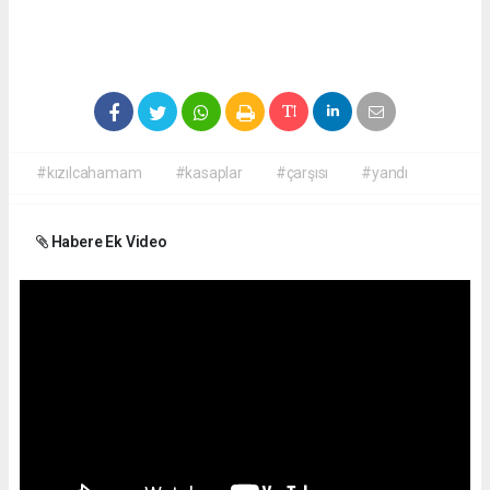
#kızılcahamam
#kasaplar
#çarşısı
#yandı
Habere Ek Video