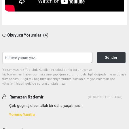
Okuyucu Yorumları
(4)
Gönder
Yorum yazarak Topluluk Kuralları’nı kabul etmiş bulunuyor ve
kizilcahamamhaber.com sitesine yaptığınız yorumunuzla ilgili doğrudan veya dolaylı
tüm sorumluluğu tek başınıza üstleniyorsunuz. Yazılan tüm yorumlardan site
yönetimi hiçbir şekilde sorumlu tutulamaz.
Ramazan özdemir
(08.04.2021 11:50 - #162)
Çok geçmiş olsun allah bir daha yaşatmasın
Yorumu Yanıtla