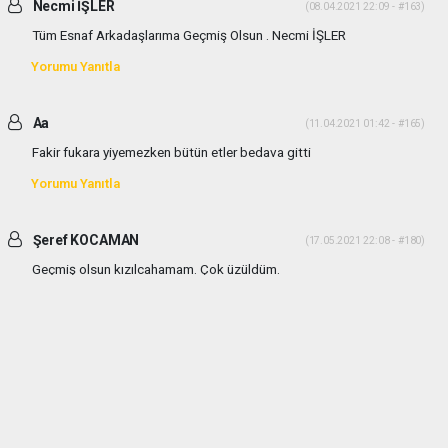
Necmi İŞLER
(08.04.2021 22:09 - #163)
Tüm Esnaf Arkadaşlarıma Geçmiş Olsun . Necmi İŞLER
Yorumu Yanıtla
Aa
(11.04.2021 01:42 - #165)
Fakir fukara yiyemezken bütün etler bedava gitti
Yorumu Yanıtla
Şeref KOCAMAN
(17.05.2021 22:08 - #180)
Geçmiş olsun kızılcahamam. Çok üzüldüm.
Yorumu Yanıtla
haber paketi
haber scripti
haber yazılımı
Tüm hakları saklı tutulmaktadır.Copyright 2026©