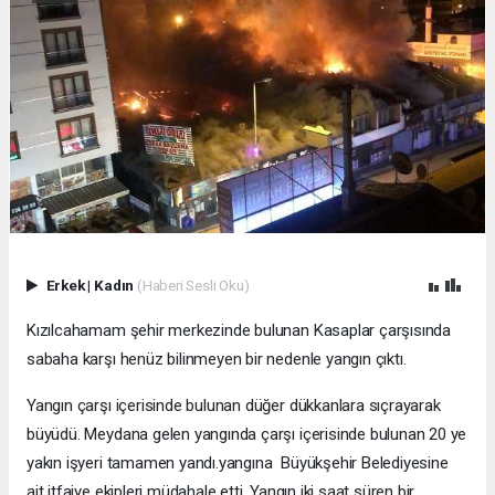
Erkek
|
Kadın
(Haberi Sesli Oku)
Kızılcahamam şehir merkezinde bulunan Kasaplar çarşısında
sabaha karşı henüz bilinmeyen bir nedenle yangın çıktı.
Yangın çarşı içerisinde bulunan düğer dükkanlara sıçrayarak
büyüdü. Meydana gelen yangında çarşı içerisinde bulunan 20 ye
yakın işyeri tamamen yandı.yangına Büyükşehir Belediyesine
ait itfaiye ekipleri müdahale etti. Yangın iki saat süren bir