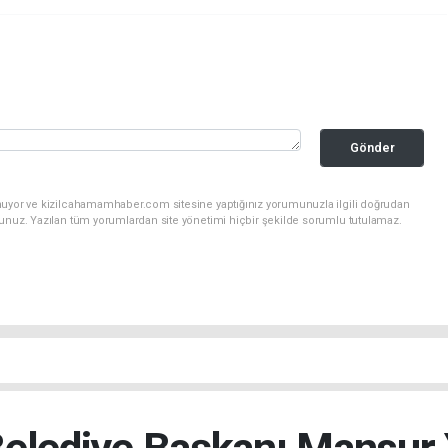
Gönder
nuyor ve kizilcahamamhaber.com sitesine yaptığınız yorumunuzla ilgili doğrudan
sunuz. Yazılan tüm yorumlardan site yönetimi hiçbir şekilde sorumlu tutulamaz.
elediye Başkanı Mansur