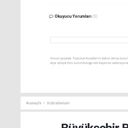
Okuyucu Yorumları
(0)
Yorum yazarak Topluluk Kuralları’nı kabul etmiş bulu
veya dolaylı tüm sorumluluğu tek başınıza üstleniyor
Anasayfa
Kızılcahamam
Büyükşehir B