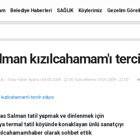
mam
Belediye Haberleri
SAĞLIK
Köylerimiz
Gezelim Görel
lman kızılcahamam'ı terc
A) - İhlas Haber Ajansı | 04.05.2009 - 22:00, Güncelleme: 04.05.2009 - 22:00
as Salman tatil yapmak ve dinlenmek için
ya termal tatil köyünde konaklayan ünlü sanatçıyı
ızılcahamamhaber olarak sohbet ettik