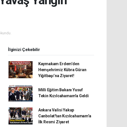
okundu.
İlginizi Çekebilir
Kaymakam Erdem’den
Hemşehrimiz Kübra Güran
Yiğitbaşı’na Ziyaret!
Milli Eğitim Bakanı Yusuf
Tekin Kızılcahamam'a Geldi
Ankara Valisi Yakup
Canbolat'tan Kızılcahamam'a
İlk Resmi Ziyaret