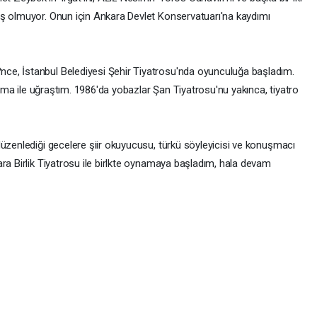
iş olmuyor. Onun için Ankara Devlet Konservatuarı'na kaydımı
ce, İstanbul Belediyesi Şehir Tiyatrosu'nda oyunculuğa başladım.
inema ile uğraştım. 1986'da yobazlar Şan Tiyatrosu'nu yakınca, tiyatro
düzenlediği gecelere şiir okuyucusu, türkü söyleyicisi ve konuşmacı
ra Birlik Tiyatrosu ile birlkte oynamaya başladım, hala devam