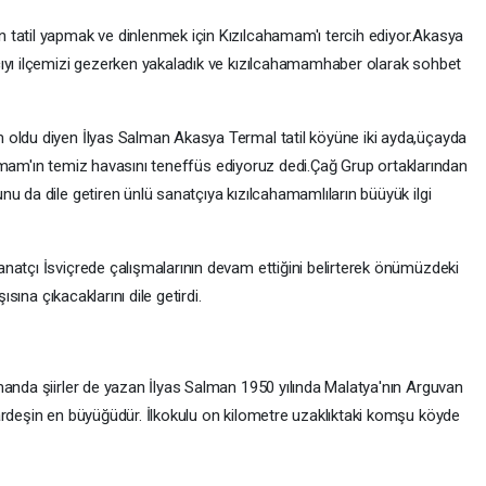
 tatil yapmak ve dinlenmek için Kızılcahamam'ı tercih ediyor.Akasya
çıyı ilçemizi gezerken yakaladık ve kızılcahamamhaber olarak sohbet
 oldu diyen İlyas Salman Akasya Termal tatil köyüne iki ayda,üçayda
cahamam'ın temiz havasını teneffüs ediyoruz dedi.Çağ Grup ortaklarından
u da dile getiren ünlü sanatçıya kızılcahamamlıların büüyük ilgi
natçı İsviçrede çalışmalarının devam ettiğini belirterek önümüzdeki
ısına çıkacaklarını dile getirdi.
manda şiirler de yazan İlyas Salman 1950 yılında Malatya'nın Arguvan
ardeşin en büyüğüdür. İlkokulu on kilometre uzaklıktaki komşu köyde