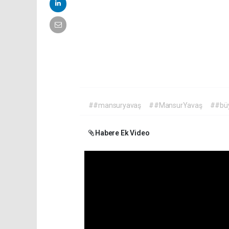
##mansuryavaş
##MansurYavaş
##büy
Habere Ek Video