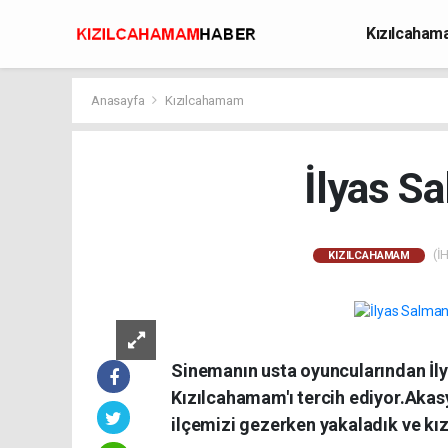
Kızılcaha
Avcılık
Anasayfa
Kızılcahamam
İlyas Sa
(İH
KIZILCAHAMAM
Sinemanın usta oyuncularından İly
Kızılcahamam'ı tercih ediyor.Akas
ilçemizi gezerken yakaladık ve k