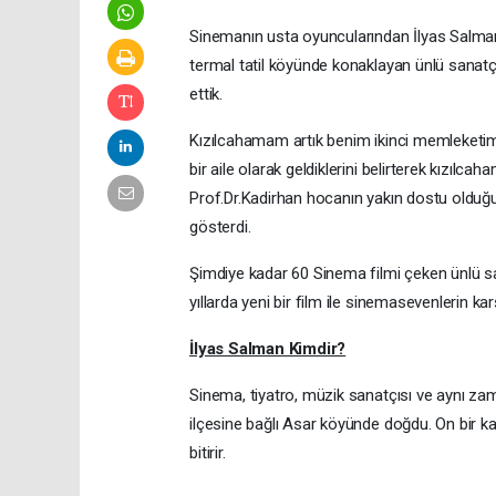
Sinemanın usta oyuncularından İlyas Salman
termal tatil köyünde konaklayan ünlü sanat
ettik.
Kızılcahamam artık benim ikinci memleketim
bir aile olarak geldiklerini belirterek kızıl
Prof.Dr.Kadirhan hocanın yakın dostu olduğun
gösterdi.
Şimdiye kadar 60 Sinema filmi çeken ünlü sa
yıllarda yeni bir film ile sinemasevenlerin karş
İlyas Salman Kimdir?
Sinema, tiyatro, müzik sanatçısı ve aynı za
ilçesine bağlı Asar köyünde doğdu. On bir k
bitirir.