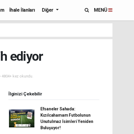
im
İhale İlanları
Diğer
MENÜ
ih ediyor
4804+ kez okundu.
İlginizi Çekebilir
Efsaneler Sahada:
Kızılcahamam Futbolunun
Unutulmaz İsimleri Yeniden
Buluşuyor!