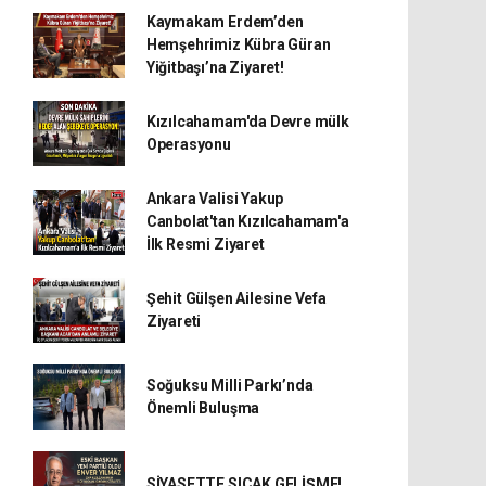
Kaymakam Erdem’den
Hemşehrimiz Kübra Güran
Yiğitbaşı’na Ziyaret!
Kızılcahamam'da Devre mülk
Operasyonu
Ankara Valisi Yakup
Canbolat'tan Kızılcahamam'a
İlk Resmi Ziyaret
Şehit Gülşen Ailesine Vefa
Ziyareti
Soğuksu Milli Parkı’nda
Önemli Buluşma
SİYASETTE SICAK GELİŞME!