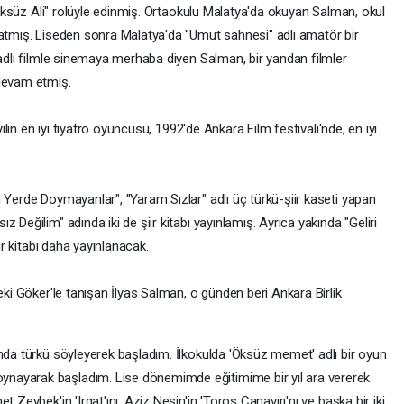
 "Öksüz Ali" rolüyle edinmiş. Ortaokulu Malatya'da okuyan Salman, okul
satmış. Liseden sonra Malatya'da "Umut sahnesi" adlı amatör bir
 adlı filmle sinemaya merhaba diyen Salman, bir yandan filmler
 devam etmiş.
yılın en iyi tiyatro oyuncusu, 1992'de Ankara Film festivali'nde, en iyi
 Yerde Doymayanlar", "Yaram Sızlar" adlı üç türkü-şiir kaseti yapan
 Değilim" adında iki de şiir kitabı yayınlamış. Ayrıca yakında "Geliri
ir kitabı daha yayınlanacak.
eki Göker'le tanışan İlyas Salman, o günden beri Ankara Birlik
ında türkü söyleyerek başladım. İlkokulda 'Öksüz memet' adlı bir oyun
nayarak başladım. Lise dönemimde eğitimime bir yıl ara vererek
 Zeybek'in 'Irgat'ını, Aziz Nesin'in 'Toros Canavırı'nı ve başka bir iki