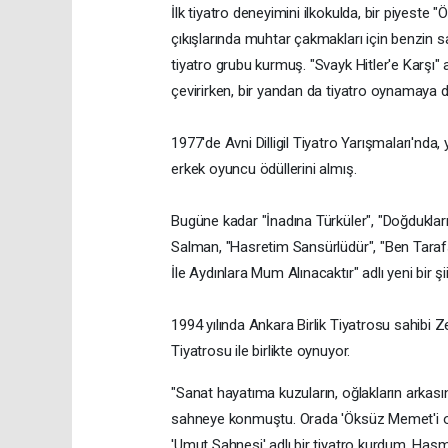
İlk tiyatro deneyimini ilkokulda, bir piyeste
çıkışlarında muhtar çakmakları için benzin 
tiyatro grubu kurmuş. "Svayk Hitler'e Karşı"
çevirirken, bir yandan da tiyatro oynamaya
1977'de Avni Dilligil Tiyatro Yarışmaları'nda, 
erkek oyuncu ödüllerini almış.
Bugüne kadar "İnadına Türküler", "Doğdukları
Salman, "Hasretim Sansürlüdür", "Ben Tarafsız
İle Aydınlara Mum Alınacaktır" adlı yeni bir şi
1994 yılında Ankara Birlik Tiyatrosu sahibi Z
Tiyatrosu ile birlikte oynuyor.
"Sanat hayatıma kuzuların, oğlakların arkas
sahneye konmuştu. Orada 'Öksüz Memet'i oy
'Umut Sahnesi' adlı bir tiyatro kurdum. Haşmet