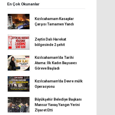
En Çok Okunanlar
Kızılcahamam Kasaplar
Çarşısı Tamamen Yandı
Zeytin Dalı Harekat
bölgesinde 2 şehit
Kızılcahamam’da Tarihi
Atama: İlk Kadın Başsavcı
Göreve Başladı
Kızılcahamam'da Devre mülk
Operasyonu
Büyükşehir Belediye Başkanı
Mansur Yavaş Yangın Yerini
Ziyaret Etti