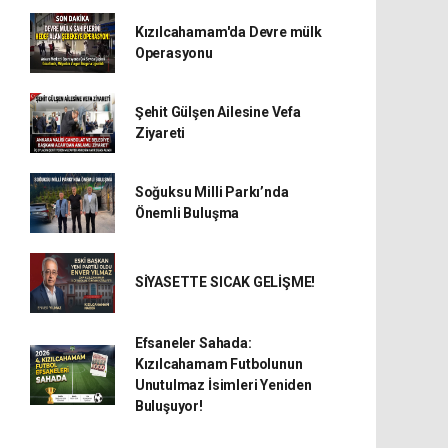
Kızılcahamam'da Devre mülk
Operasyonu
Şehit Gülşen Ailesine Vefa
Ziyareti
Soğuksu Milli Parkı’nda
Önemli Buluşma
SİYASETTE SICAK GELİŞME!
Efsaneler Sahada:
Kızılcahamam Futbolunun
Unutulmaz İsimleri Yeniden
Buluşuyor!