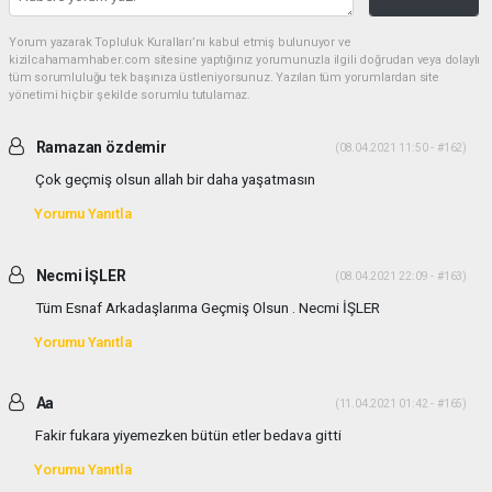
Yorum yazarak Topluluk Kuralları’nı kabul etmiş bulunuyor ve
kizilcahamamhaber.com sitesine yaptığınız yorumunuzla ilgili doğrudan veya dolaylı
tüm sorumluluğu tek başınıza üstleniyorsunuz. Yazılan tüm yorumlardan site
yönetimi hiçbir şekilde sorumlu tutulamaz.
Ramazan özdemir
(08.04.2021 11:50 - #162)
Çok geçmiş olsun allah bir daha yaşatmasın
Yorumu Yanıtla
Necmi İŞLER
(08.04.2021 22:09 - #163)
Tüm Esnaf Arkadaşlarıma Geçmiş Olsun . Necmi İŞLER
Yorumu Yanıtla
Aa
(11.04.2021 01:42 - #165)
Fakir fukara yiyemezken bütün etler bedava gitti
Yorumu Yanıtla