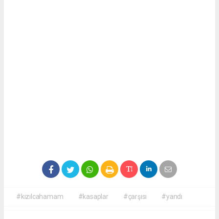
#kızılcahamam
#kasaplar
#çarşısı
#yandı