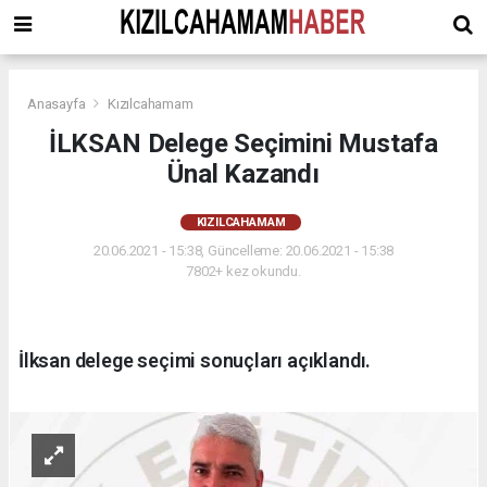
Anasayfa
Kızılcahamam
İLKSAN Delege Seçimini Mustafa
Ünal Kazandı
KIZILCAHAMAM
20.06.2021 - 15:38, Güncelleme: 20.06.2021 - 15:38
7802+ kez okundu.
İlksan delege seçimi sonuçları açıklandı.