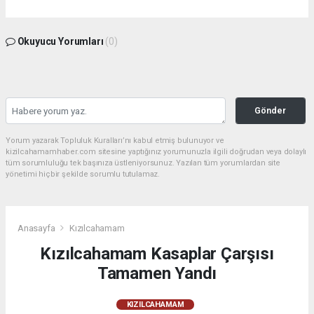
Okuyucu Yorumları
(0)
Gönder
Yorum yazarak Topluluk Kuralları’nı kabul etmiş bulunuyor ve
kizilcahamamhaber.com sitesine yaptığınız yorumunuzla ilgili doğrudan veya dolaylı
tüm sorumluluğu tek başınıza üstleniyorsunuz. Yazılan tüm yorumlardan site
yönetimi hiçbir şekilde sorumlu tutulamaz.
Anasayfa
Kızılcahamam
Kızılcahamam Kasaplar Çarşısı
Tamamen Yandı
KIZILCAHAMAM