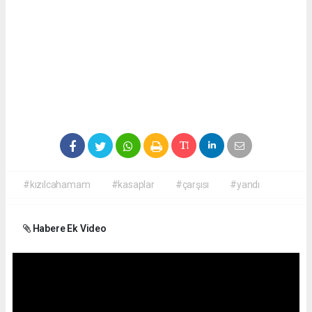
#kızılcahamam
#kasaplar
#çarşısı
#yandı
Habere Ek Video