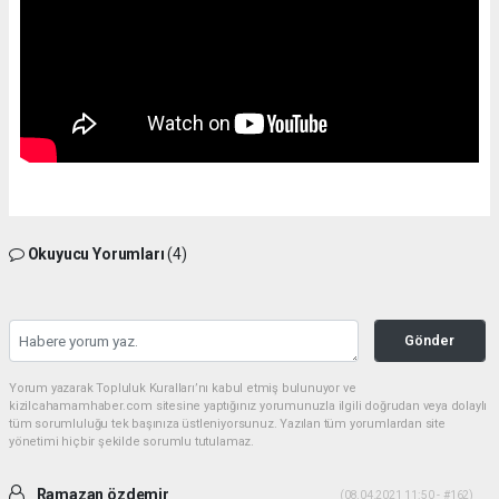
Okuyucu Yorumları
(4)
Gönder
Yorum yazarak Topluluk Kuralları’nı kabul etmiş bulunuyor ve
kizilcahamamhaber.com sitesine yaptığınız yorumunuzla ilgili doğrudan veya dolaylı
tüm sorumluluğu tek başınıza üstleniyorsunuz. Yazılan tüm yorumlardan site
yönetimi hiçbir şekilde sorumlu tutulamaz.
Ramazan özdemir
(08.04.2021 11:50 - #162)