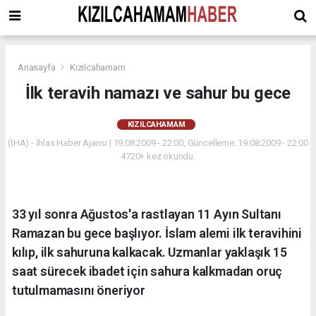
Anasayfa
Kızılcahamam
İlk teravih namazı ve sahur bu gece
KIZILCAHAMAM
(İHA) - İhlas Haber Ajansı | 19.08.2009 - 22:00, Güncelleme: 19.08.2009 - 22:00
4720+ kez okundu.
33 yıl sonra Ağustos'a rastlayan 11 Ayın Sultanı
Ramazan bu gece başlıyor. İslam alemi ilk teravihini
kılıp, ilk sahuruna kalkacak. Uzmanlar yaklaşık 15
saat sürecek ibadet için sahura kalkmadan oruç
tutulmamasını öneriyor