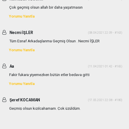
Çok geçmiş olsun allah bir daha yaşatmasın
Yorumu Yanıtla
Necmi İŞLER
(08.04.2021 22:09 - #163)
Tüm Esnaf Arkadaşlarıma Geçmiş Olsun . Necmi İŞLER
Yorumu Yanıtla
Aa
(11.04.2021 01:42 - #165)
Fakir fukara yiyemezken bütün etler bedava gitti
Yorumu Yanıtla
Şeref KOCAMAN
(17.05.2021 22:08 - #180)
Geçmiş olsun kızılcahamam. Çok üzüldüm.
Yorumu Yanıtla