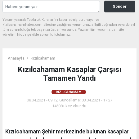
Gönder
Yorum yazarak Topluluk Kuralları’nı kabul etmiş bulunuyor ve
kizilcahamamhaber.com sitesine yaptığınız yorumunuzla ilgili doğrudan veya dolaylı
tüm sorumluluğu tek başınıza üstleniyorsunuz. Yazılan tüm yorumlardan site
yönetimi hiçbir şekilde sorumlu tutulamaz.
Anasayfa
Kızılcahamam
Kızılcahamam Kasaplar Çarşısı
Tamamen Yandı
KIZILCAHAMAM
08.04.2021 - 09:12, Güncelleme: 08.04.2021 - 17:27
14508+ kez okundu.
Kızılcahamam Şehir merkezinde bulunan kasaplar