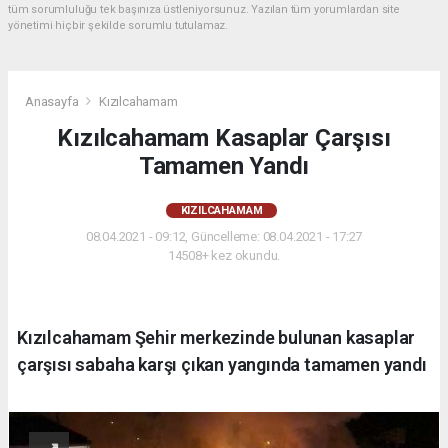
tüm sorumluluğu tek başınıza üstleniyorsunuz. Yazılan tüm yorumlardan site
yönetimi hiçbir şekilde sorumlu tutulamaz.
Anasayfa
Kızılcahamam
Kızılcahamam Kasaplar Çarşısı
Tamamen Yandı
KIZILCAHAMAM
08.04.2021 - 09:12, Güncelleme: 08.04.2021 - 17:27
14508+ kez okundu.
Kızılcahamam Şehir merkezinde bulunan kasaplar
çarşısı sabaha karşı çıkan yangında tamamen yandı