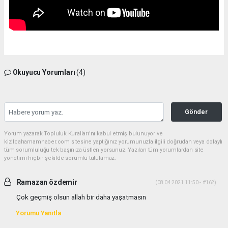
Okuyucu Yorumları
(4)
Gönder
Yorum yazarak Topluluk Kuralları’nı kabul etmiş bulunuyor ve
kizilcahamamhaber.com sitesine yaptığınız yorumunuzla ilgili doğrudan veya dolaylı
tüm sorumluluğu tek başınıza üstleniyorsunuz. Yazılan tüm yorumlardan site
yönetimi hiçbir şekilde sorumlu tutulamaz.
Ramazan özdemir
(08.04.2021 11:50 - #162)
Çok geçmiş olsun allah bir daha yaşatmasın
Yorumu Yanıtla