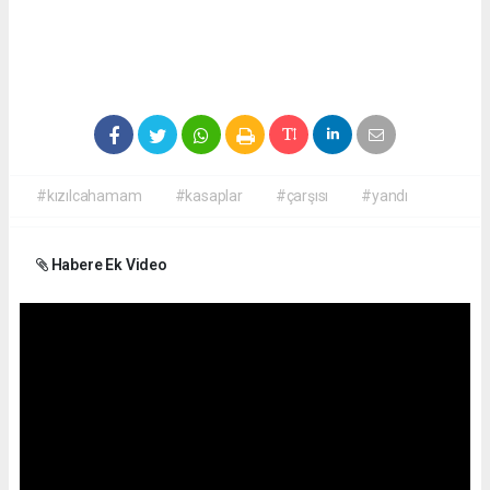
#kızılcahamam
#kasaplar
#çarşısı
#yandı
Habere Ek Video