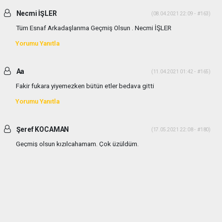
Necmi İŞLER
(08.04.2021 22:09 - #163)
Tüm Esnaf Arkadaşlarıma Geçmiş Olsun . Necmi İŞLER
Yorumu Yanıtla
Aa
(11.04.2021 01:42 - #165)
Fakir fukara yiyemezken bütün etler bedava gitti
Yorumu Yanıtla
Şeref KOCAMAN
(17.05.2021 22:08 - #180)
Geçmiş olsun kızılcahamam. Çok üzüldüm.
Yorumu Yanıtla
haber paketi
haber scripti
haber yazılımı