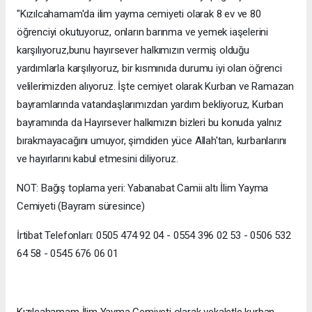
"Kızılcahamam'da ilim yayma cemiyeti olarak 8 ev ve 80
öğrenciyi okutuyoruz, onların barınma ve yemek iaşelerini
karşılıyoruz,bunu h
ayırsever halkımızın vermiş olduğu
yardımlarla karşılıyoruz, bir kısmınıda durumu iyi olan öğrenci
velilerimizden alıyoruz. İşte cemiyet olarak Kurban ve Ramazan
bayramlarında vatandaşlarımızdan yardım bekliyoruz, Kurban
bayramında da
Hayırsever halkımızın bizleri bu konuda yalnız
bırakmayacağını umuyor, şimdiden yüce Allah'tan, kurbanlarını
ve hayırlarını kabul etmesini diliyoruz.
NOT: Bağış toplama yeri: Yabanabat Camii altı İlim Yayma
Cemiyeti (Bayram süresince)
İrtibat Telefonları: 0505 474 92 04 - 0554 396 02 53 - 0506 532
64 58 - 0545 676 06 01
Kızılcahamam İlim Yayma Cemiyeti olarak vekaletle kurban