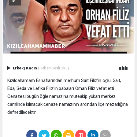
Erkek
|
Kadın
(Haberi Sesli Oku)
Kızılcahamam Esnaflarından merhum Sait Filiz’in oğlu, Sait,
Eda, Seda ve Lefika Filiz’in babaları Orhan Filiz vefat etti.
Cenazesi bugün öğle namazına müteakip yukarı merkez
camiinde kılınacak cenaze namazının ardından ilçe mezarlığına
defnedilecektir.