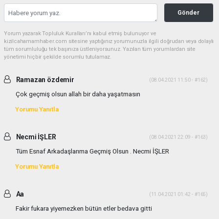
Gönder
Yorum yazarak Topluluk Kuralları’nı kabul etmiş bulunuyor ve
kizilcahamamhaber.com sitesine yaptığınız yorumunuzla ilgili doğrudan veya dolaylı
tüm sorumluluğu tek başınıza üstleniyorsunuz. Yazılan tüm yorumlardan site
yönetimi hiçbir şekilde sorumlu tutulamaz.
Ramazan özdemir
(08.04.2021 11:50 - #162)
Çok geçmiş olsun allah bir daha yaşatmasın
Yorumu Yanıtla
Necmi İŞLER
(08.04.2021 22:09 - #163)
Tüm Esnaf Arkadaşlarıma Geçmiş Olsun . Necmi İŞLER
Yorumu Yanıtla
Aa
(11.04.2021 01:42 - #165)
Fakir fukara yiyemezken bütün etler bedava gitti