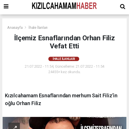
Anasayfa
İhale İlanları
İlçemiz Esnaflarından Orhan Filiz
Vefat Etti
İHALE İLANLARI
21.07.2022 - 11:54, Güncelleme: 21.07.2022 - 11:54
24455+ kez okundu.
Kızılcahamam Esnaflarından merhum Sait Filiz’in
oğlu Orhan Filiz