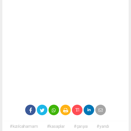
#kızılcahamam
#kasaplar
#çarşısı
#yandı