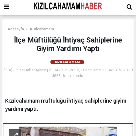
Anasayfa
Kızılcahamam
İlçe Müftülüğü İhtiyaç Sahiplerine
Giyim Yardımı Yaptı
KIZILCAHAMAM
(İHA) - İhlas Haber Ajansı | 21.04.2015 - 20:18, Güncelleme: 21.04.2015 - 20:18
4655+ kez okundu.
Kızılcahamam müftülüğü ihtiyaç sahiplerine giyim
yardımı yaptı.