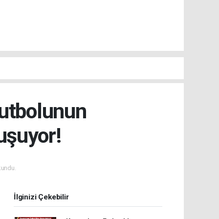
Futbolunun
uşuyor!
kundu.
İlginizi Çekebilir