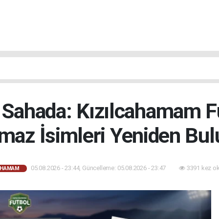
 Sahada: Kızılcahamam 
maz İsimleri Yeniden Bul
05.08.2026 - 23:44, Güncelleme: 05.08.2026 - 23:47
3391 kez o
AHAMAM