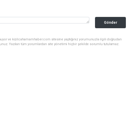
Gönder
nuyor ve kizilcahamamhaber.com sitesine yaptığınız yorumunuzla ilgili doğrudan
sunuz. Yazılan tüm yorumlardan site yönetimi hiçbir şekilde sorumlu tutulamaz.