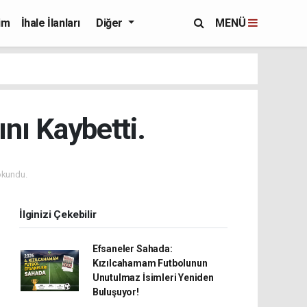
im
İhale İlanları
Diğer
MENÜ
nı Kaybetti.
okundu.
İlginizi Çekebilir
Efsaneler Sahada:
Kızılcahamam Futbolunun
Unutulmaz İsimleri Yeniden
Buluşuyor!