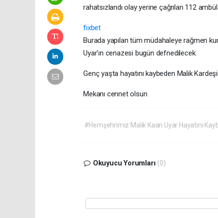
rahatsızlandı olay yerine çağrılan 112 ambü
fixbet
Burada yapılan tüm müdahaleye rağmen kurta
Uyar'ın cenazesi bugün defnedilecek.
Genç yaşta hayatını kaybeden Malik Kardeşimi
Mekanı cennet olsun
#Hemşehrimiz Malik Kaan Uyar Hayatını Kaybe
Okuyucu Yorumları
(0)