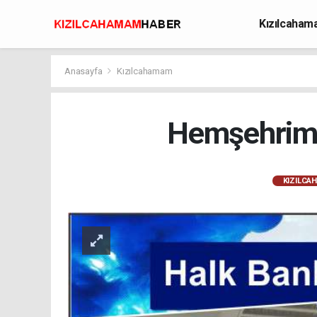
Kızılcaha
Avcılık
Anasayfa
Kızılcahamam
Hemşehrimiz
KIZILCA