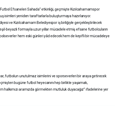
 Futbol Efsaneleri Sahada” etkinliği, geçmişte Kızılcahamamspor
 isimleri yeniden taraftarlarla buluşturmaya hazırlanıyor.
yesi ve Kızılcahamam Belediyespor iş birliğiyle gerçekleştirilecek
eşil-beyazlı formayla uzun yıllar mücadele etmiş efsane futbolcuların
olseverler hem eski günleri yâd edecek hem de keyifli bir mücadeleye
 futbolun unutulmaz isimlerini ve sporseverleri bir araya getirecek
çmişten bugüne futbol heyecanını hep birlikte yaşamak,
üm halkımızı aramızda görmekten mutluluk duyacağız” ifadelerine yer