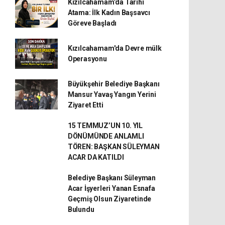
Kızılcahamam’da Tarihi
Atama: İlk Kadın Başsavcı
Göreve Başladı
Kızılcahamam'da Devre mülk
Operasyonu
Büyükşehir Belediye Başkanı
Mansur Yavaş Yangın Yerini
Ziyaret Etti
15 TEMMUZ’UN 10. YIL
DÖNÜMÜNDE ANLAMLI
TÖREN: BAŞKAN SÜLEYMAN
ACAR DA KATILDI
Belediye Başkanı Süleyman
Acar İşyerleri Yanan Esnafa
Geçmiş Olsun Ziyaretinde
Bulundu