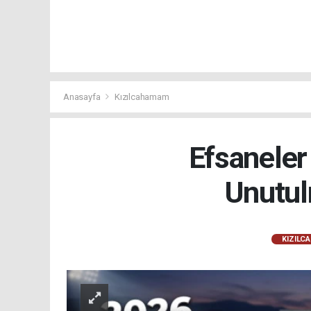
Anasayfa
Kızılcahamam
Efsaneler
Unutul
KIZILC