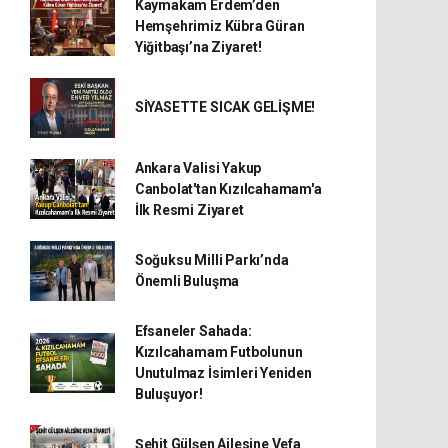
Kaymakam Erdem’den
Hemşehrimiz Kübra Güran
Yiğitbaşı’na Ziyaret!
SİYASETTE SICAK GELİŞME!
Ankara Valisi Yakup
Canbolat'tan Kızılcahamam'a
İlk Resmi Ziyaret
Soğuksu Milli Parkı’nda
Önemli Buluşma
Efsaneler Sahada:
Kızılcahamam Futbolunun
Unutulmaz İsimleri Yeniden
Buluşuyor!
Şehit Gülşen Ailesine Vefa