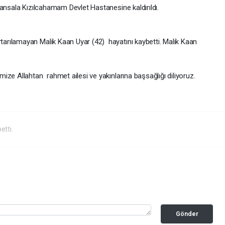
lansala Kızılcahamam Devlet Hastanesine kaldırıldı.
rılamayan Malik Kaan Uyar (42) hayatını kaybetti. Malik Kaan
ze Allahtan rahmet ailesi ve yakınlarına başsağlığı diliyoruz.
tti.
Gönder