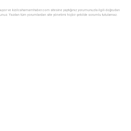
nuyor ve kizilcahamamhaber.com sitesine yaptığınız yorumunuzla ilgili doğrudan
sunuz. Yazılan tüm yorumlardan site yönetimi hiçbir şekilde sorumlu tutulamaz.