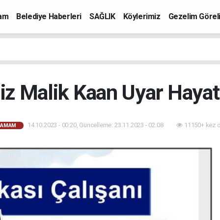
mam
Belediye Haberleri
SAĞLIK
Köylerimiz
Gezelim Görel
 Malik Kaan Uyar Hayatı
14.10.2023 - 00:20, Güncelleme: 23.11.2023 - 02:08
11150+ kez 
HAMAM