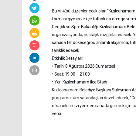
Bu yıl 4.’sü düzenlenecek olan “Kızılcahamam
forması giymiş ve ilçe futboluna damga vurmuş
Gençlik ve Spor Bakanlığı, Kızılcahamam Beledi
organizasyonda, nostaljik rüzgârlar esecek. Y
sahada ter dökeceği bu anlamlı akşamda, futb
tanıklık edecek.
Etkinlik Detayları:
• Tarih: 8 Ağustos 2026 Cumartesi
• Saat: 19:00 – 21:00
• Yer: Kızılcahamam İlçe Stadı
Kızılcahamam Belediye Başkanı Süleyman Acar,
programa tüm vatandaşları davet ederek, “Ge
efsanelerimizi yeniden sahada görmek için t
verdi.