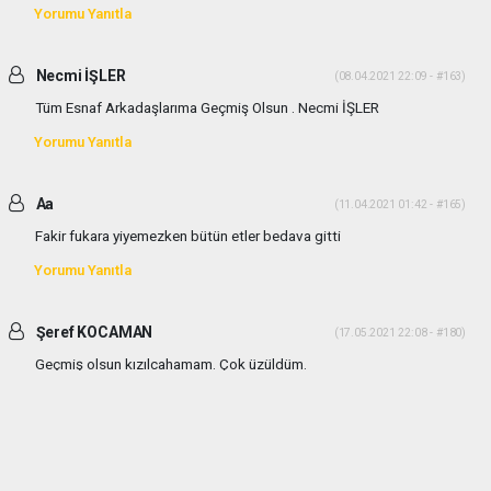
Yorumu Yanıtla
Necmi İŞLER
(08.04.2021 22:09 - #163)
Tüm Esnaf Arkadaşlarıma Geçmiş Olsun . Necmi İŞLER
Yorumu Yanıtla
Aa
(11.04.2021 01:42 - #165)
Fakir fukara yiyemezken bütün etler bedava gitti
Yorumu Yanıtla
Şeref KOCAMAN
(17.05.2021 22:08 - #180)
Geçmiş olsun kızılcahamam. Çok üzüldüm.
Yorumu Yanıtla