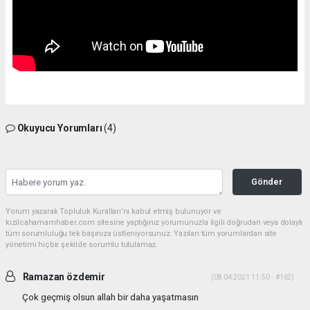
Okuyucu Yorumları
(4)
Gönder
Yorum yazarak Topluluk Kuralları’nı kabul etmiş bulunuyor ve
kizilcahamamhaber.com sitesine yaptığınız yorumunuzla ilgili doğrudan veya dolaylı
tüm sorumluluğu tek başınıza üstleniyorsunuz. Yazılan tüm yorumlardan site
yönetimi hiçbir şekilde sorumlu tutulamaz.
Ramazan özdemir
(08.04.2021 11:50 - #162)
Çok geçmiş olsun allah bir daha yaşatmasın