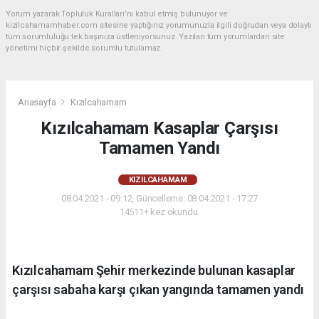
Yorum yazarak Topluluk Kuralları’nı kabul etmiş bulunuyor ve
kizilcahamamhaber.com sitesine yaptığınız yorumunuzla ilgili doğrudan veya dolaylı
tüm sorumluluğu tek başınıza üstleniyorsunuz. Yazılan tüm yorumlardan site
yönetimi hiçbir şekilde sorumlu tutulamaz.
Anasayfa
Kızılcahamam
Kızılcahamam Kasaplar Çarşısı
Tamamen Yandı
KIZILCAHAMAM
08.04.2021 - 09:12, Güncelleme: 08.04.2021 - 17:27
14511+ kez okundu.
Kızılcahamam Şehir merkezinde bulunan kasaplar
çarşısı sabaha karşı çıkan yangında tamamen yandı