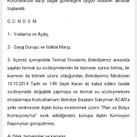
Koronavirüse karşı sağlık güvenliğine uygun tedbirler alınarak
toplanıldı.
G Ü N D E M :
1- Yoklama ve Açılış,
2- Saygı Duruşu ve İstiklal Marşı,
3- İlçemiz içerisindeki Termal Tesislerle, Belediyemiz arasında
yapılan termal su sözleşmelerinin bir kısmının süresi bitmiş, bir
kısmının da bitmek üzere olduğundan, Belediyemiz Meclisinin
10.10.2014 Tarih ve 149 Sayılı Kararı ile kabul edilen taslak
sözleşmede değişiklik yapmaya ve termal su sözleşmelerini
imzalamaya Kızılcahamam Belediye Başkanı Süleyman ACAR’a
yetki verilmesine ilişkin konu incelenmek üzere “Plan ve Bütçe
Komisyonu’na” sevk edildiğinden, konuya ilişkin Komisyon
Raporunun görüşülmesi,
4- Dilek, temenniler ve kapanış.