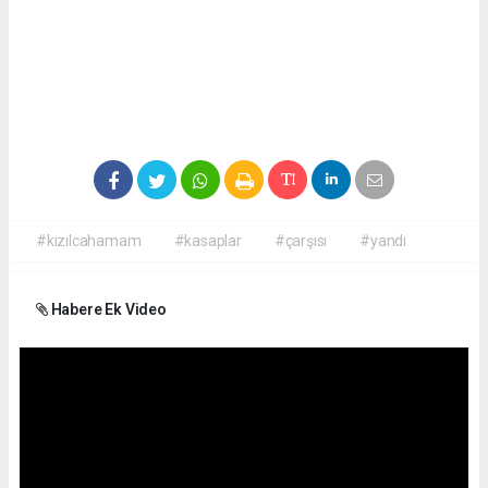
#kızılcahamam
#kasaplar
#çarşısı
#yandı
Habere Ek Video