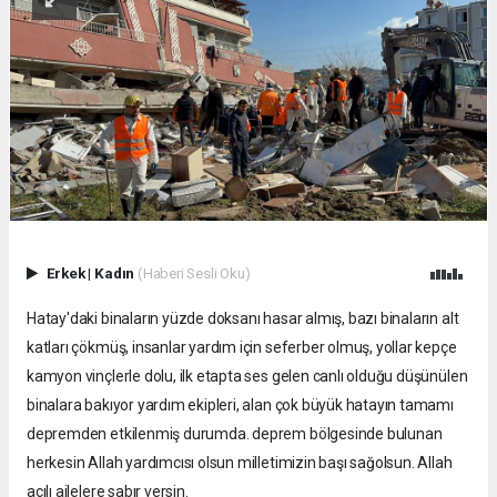
Erkek
|
Kadın
(Haberi Sesli Oku)
Hatay'daki binaların yüzde doksanı hasar almış, bazı binaların alt
katları çökmüş, insanlar yardım için seferber olmuş, yollar kepçe
kamyon vinçlerle dolu, ilk etapta ses gelen canlı olduğu düşünülen
binalara bakıyor yardım ekipleri, alan çok büyük hatayın tamamı
depremden etkilenmiş durumda. deprem bölgesinde bulunan
herkesin Allah yardımcısı olsun milletimizin başı sağolsun. Allah
acılı ailelere sabır versin.