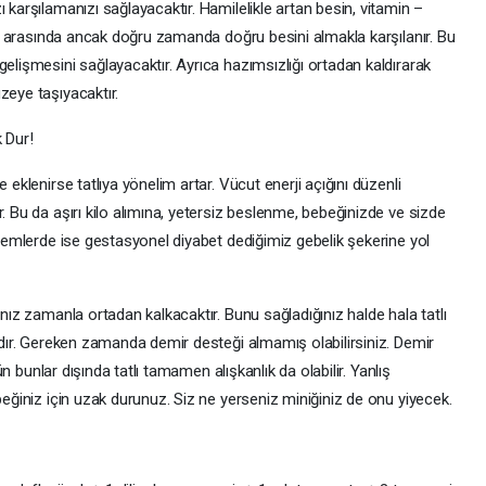
 karşılamanızı sağlayacaktır. Hamilelikle artan besin, vitamin –
arın arasında ancak doğru zamanda doğru besini almakla karşılanır. Bu
gelişmesini sağlayacaktır. Ayrıca hazımsızlığı ortadan kaldırarak
üzeye taşıyacaktır.
k Dur!
 eklenirse tatlıya yönelim artar. Vücut enerji açığını düzenli
. Bu da aşırı kilo alımına, yetersiz beslenme, bebeğinizde ve sizde
dönemlerde ise gestasyonel diyabet dediğimiz gebelik şekerine yol
ınız zamanla ortadan kalkacaktır. Bunu sağladığınız halde hala tatlı
lıdır. Gereken zamanda demir desteği almamış olabilirsiniz. Demir
tün bunlar dışında tatlı tamamen alışkanlık da olabilir. Yanlış
ebeğiniz için uzak durunuz. Siz ne yerseniz miniğiniz de onu yiyecek.