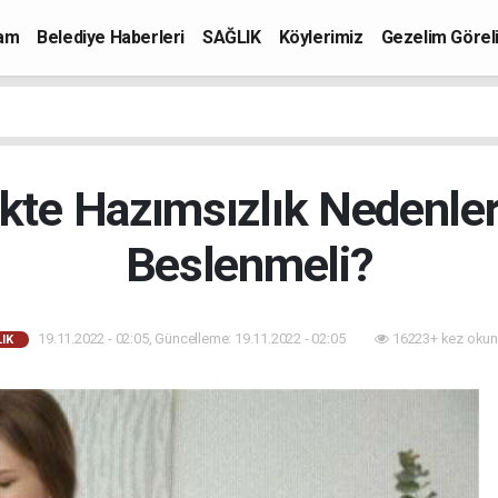
mam
Belediye Haberleri
SAĞLIK
Köylerimiz
Gezelim Görel
kte Hazımsızlık Nedenler
Beslenmeli?
19.11.2022 - 02:05, Güncelleme: 19.11.2022 - 02:05
16223+ kez okun
IK