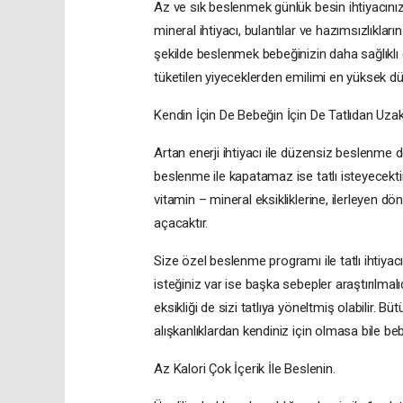
Az ve sık beslenmek günlük besin ihtiyacınızı
mineral ihtiyacı, bulantılar ve hazımsızlıkl
şekilde beslenmek bebeğinizin daha sağlıklı 
tüketilen yiyeceklerden emilimi en yüksek d
Kendin İçin De Bebeğin İçin De Tatlıdan Uza
Artan enerji ihtiyacı ile düzensiz beslenme de
beslenme ile kapatamaz ise tatlı isteyecektir
vitamin – mineral eksikliklerine, ilerleyen 
açacaktır.
Size özel beslenme programı ile tatlı ihtiyac
isteğiniz var ise başka sebepler araştırılma
eksikliği de sizi tatlıya yöneltmiş olabilir. Bü
alışkanlıklardan kendiniz için olmasa bile b
Az Kalori Çok İçerik İle Beslenin.