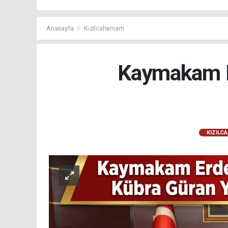
Anasayfa
Kızılcahamam
Kaymakam E
KIZILC