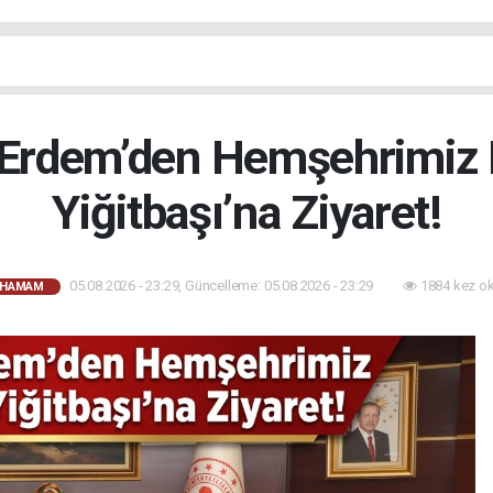
rdem’den Hemşehrimiz 
Yiğitbaşı’na Ziyaret!
05.08.2026 - 23:29, Güncelleme: 05.08.2026 - 23:29
1884 kez o
AHAMAM