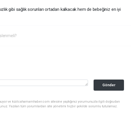
ızlık gibi sağlık sorunları ortadan kalkacak hem de bebeğiniz en iyi
eslenmeli?
Gönder
nuyor ve kizilcahamamhaber.com sitesine yaptığınız yorumunuzla ilgili doğrudan
sunuz. Yazılan tüm yorumlardan site yönetimi hiçbir şekilde sorumlu tutulamaz.