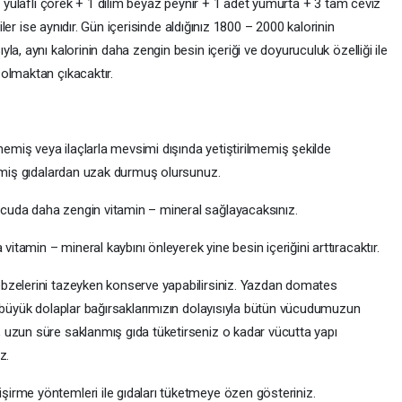
t yulaflı çörek + 1 dilim beyaz peynir + 1 adet yumurta + 3 tam ceviz
riler ise aynıdır. Gün içerisinde aldığınız 1800 – 2000 kalorinin
a, aynı kalorinin daha zengin besin içeriği ve doyuruculuk özelliği ile
 olmaktan çıkacaktır.
miş veya ilaçlarla mevsimi dışında yetiştirilmemiş şekilde
lenmiş gıdalardan uzak durmuş olursunuz.
cuda daha zengin vitamin – mineral sağlayacaksınız.
tamin – mineral kaybını önleyerek yine besin içeriğini arttıracaktır.
bzelerini tazeyken konserve yapabilirsiniz. Yazdan domates
n büyük dolaplar bağırsaklarımızın dolayısıyla bütün vücudumuzun
 uzun süre saklanmış gıda tüketirseniz o kadar vücutta yapı
ız.
irme yöntemleri ile gıdaları tüketmeye özen gösteriniz.