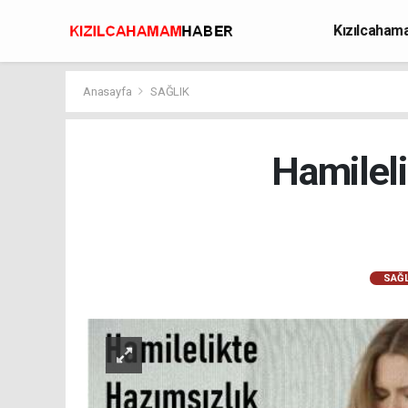
Kızılcaha
Avcılık
Anasayfa
SAĞLIK
Hamileli
SAĞL