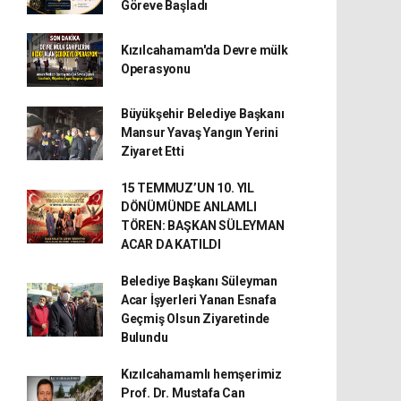
Göreve Başladı
Kızılcahamam'da Devre mülk
Operasyonu
Büyükşehir Belediye Başkanı
Mansur Yavaş Yangın Yerini
Ziyaret Etti
15 TEMMUZ’UN 10. YIL
DÖNÜMÜNDE ANLAMLI
TÖREN: BAŞKAN SÜLEYMAN
ACAR DA KATILDI
Belediye Başkanı Süleyman
Acar İşyerleri Yanan Esnafa
Geçmiş Olsun Ziyaretinde
Bulundu
Kızılcahamamlı hemşerimiz
Prof. Dr. Mustafa Can