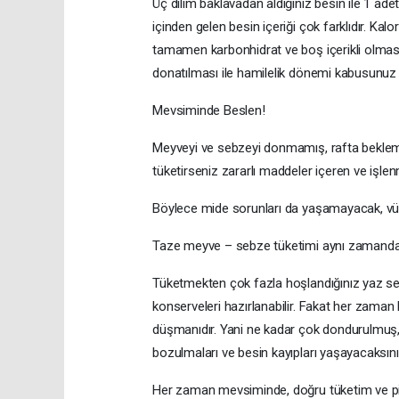
Üç dilim baklavadan aldığınız besin ile 1 ade
içinden gelen besin içeriği çok farklıdır. Kalo
tamamen karbonhidrat ve boş içerikli olmasıyl
donatılması ile hamilelik dönemi kabusunuz
Mevsiminde Beslen!
Meyveyi ve sebzeyi donmamış, rafta bekleme
tüketirseniz zararlı maddeler içeren ve iş
Böylece mide sorunları da yaşamayacak, vü
Taze meyve – sebze tüketimi aynı zamanda vi
Tüketmekten çok fazla hoşlandığınız yaz se
konserveleri hazırlanabilir. Fakat her zama
düşmanıdır. Yani ne kadar çok dondurulmuş,
bozulmaları ve besin kayıpları yaşayacaksın
Her zaman mevsiminde, doğru tüketim ve piş