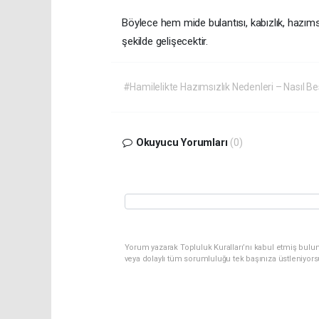
Böylece hem mide bulantısı, kabızlık, hazıms
şekilde gelişecektir.
#Hamilelikte Hazımsızlık Nedenleri – Nasıl B
Okuyucu Yorumları
(0)
Yorum yazarak Topluluk Kuralları’nı kabul etmiş bulu
veya dolaylı tüm sorumluluğu tek başınıza üstleniyor