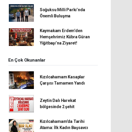
Soğuksu Milli Parkı’nda
Önemli Buluşma
Kaymakam Erdem’den
Hemşehrimiz Kübra Güran
Yiğitbaşı’na Ziyaret!
En Çok Okunanlar
Kızılcahamam Kasaplar
Çarşısı Tamamen Yandı
Zeytin Dalı Harekat
bölgesinde 2 şehit
Kızılcahamam’da Tarihi
Atama: İlk Kadın Başsavcı