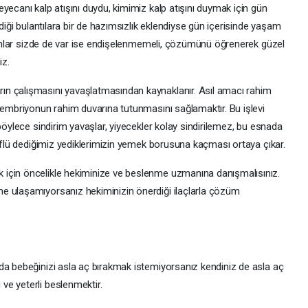
yecanı kalp atışını duydu, kimimiz kalp atışını duymak için gün
ldiği bulantılara bir de hazımsızlık eklendiyse gün içerisinde yaşam
urumlar sizde de var ise endişelenmemeli, çözümünü öğrenerek güzel
niz.
n çalışmasını yavaşlatmasından kaynaklanır. Asıl amacı rahim
k embriyonun rahim duvarına tutunmasını sağlamaktır. Bu işlevi
böylece sindirim yavaşlar, yiyecekler kolay sindirilemez, bu esnada
 reflü dediğimiz yediklerimizin yemek borusuna kaçması ortaya çıkar.
için öncelikle hekiminize ve beslenme uzmanına danışmalısınız.
e ulaşamıyorsanız hekiminizin önerdiği ilaçlarla çözüm
da bebeğinizi asla aç bırakmak istemiyorsanız kendiniz de asla aç
ve yeterli beslenmektir.