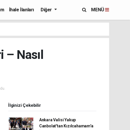
im
İhale İlanları
Diğer
MENÜ
i – Nasıl
du.
İlginizi Çekebilir
Ankara Valisi Yakup
Canbolat'tan Kızılcahamam'a