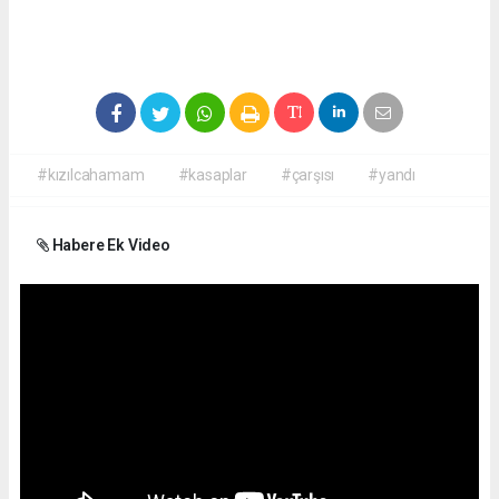
#kızılcahamam
#kasaplar
#çarşısı
#yandı
Habere Ek Video