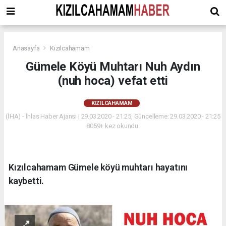
Anasayfa
Kızılcahamam
Gümele Köyü Muhtarı Nuh Aydın
(nuh hoca) vefat etti
KIZILCAHAMAM
(İHA) - İhlas Haber Ajansı | 29.03.2020 - 21:25, Güncelleme: 29.03.2020 - 21:25
8059+ kez okundu.
Kızılcahamam Gümele köyü muhtarı hayatını
kaybetti.