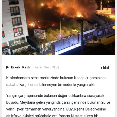
Erkek
|
Kadın
(Haberi Sesli Oku)
Kızılcahamam şehir merkezinde bulunan Kasaplar çarşısında
sabaha karşı henüz bilinmeyen bir nedenle yangın çıktı.
Yangın çarşı içerisinde bulunan düğer dükkanlara sıçrayarak
büyüdü. Meydana gelen yangında çarşı içerisinde bulunan 20 ye
yakın işyeri tamamen yandı.yangına Büyükşehir Belediyesine
ait itfaiye ekipleri müdahale etti. Yangın iki saat süren bir