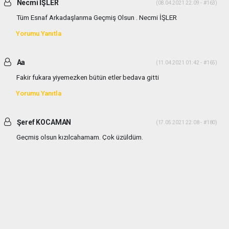
Necmi İŞLER
(08.04.2021 22:09 - #163)
Tüm Esnaf Arkadaşlarıma Geçmiş Olsun . Necmi İŞLER
Yorumu Yanıtla
Aa
(11.04.2021 01:42 - #165)
Fakir fukara yiyemezken bütün etler bedava gitti
Yorumu Yanıtla
Şeref KOCAMAN
(17.05.2021 22:08 - #180)
Geçmiş olsun kızılcahamam. Çok üzüldüm.
Yorumu Yanıtla
haber paketi
haber scripti
haber yazılımı
Tüm hakları saklı tutulmaktadır.Copyright 2026©