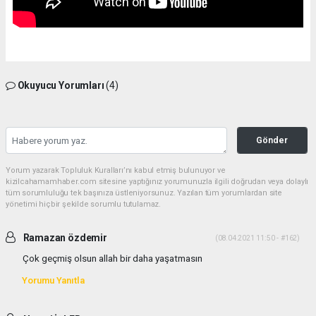
Okuyucu Yorumları
(4)
Gönder
Yorum yazarak Topluluk Kuralları’nı kabul etmiş bulunuyor ve
kizilcahamamhaber.com sitesine yaptığınız yorumunuzla ilgili doğrudan veya dolaylı
tüm sorumluluğu tek başınıza üstleniyorsunuz. Yazılan tüm yorumlardan site
yönetimi hiçbir şekilde sorumlu tutulamaz.
Ramazan özdemir
(08.04.2021 11:50 - #162)
Çok geçmiş olsun allah bir daha yaşatmasın
Yorumu Yanıtla