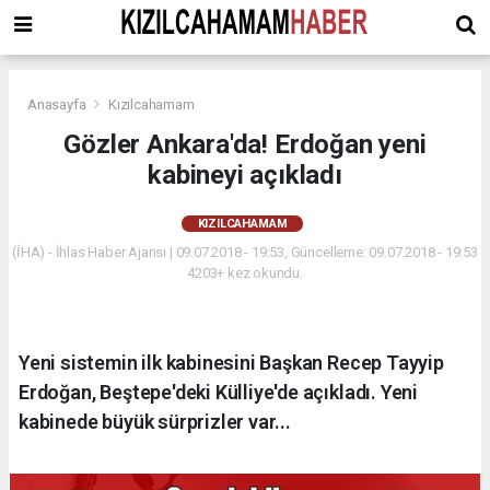
Anasayfa
Kızılcahamam
Gözler Ankara'da! Erdoğan yeni
kabineyi açıkladı
KIZILCAHAMAM
(İHA) - İhlas Haber Ajansı | 09.07.2018 - 19:53, Güncelleme: 09.07.2018 - 19:53
4203+ kez okundu.
Yeni sistemin ilk kabinesini Başkan Recep Tayyip
Erdoğan, Beştepe'deki Külliye'de açıkladı. Yeni
kabinede büyük sürprizler var...