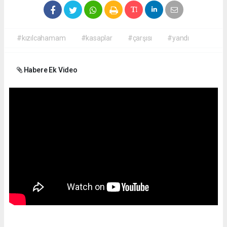
#kızılcahamam
#kasaplar
#çarşısı
#yandı
Habere Ek Video