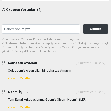
Okuyucu Yorumları
(4)
Gönder
Yorum yazarak Topluluk Kuralları’nı kabul etmiş bulunuyor ve
kizilcahamamhaber.com sitesine yaptığınız yorumunuzla ilgili doğrudan veya dolaylı
tüm sorumluluğu tek başınıza üstleniyorsunuz. Yazılan tüm yorumlardan site
yönetimi hiçbir şekilde sorumlu tutulamaz.
Ramazan özdemir
(08.04.2021 11:50 - #162)
Çok geçmiş olsun allah bir daha yaşatmasın
Yorumu Yanıtla
Necmi İŞLER
(08.04.2021 22:09 - #163)
Tüm Esnaf Arkadaşlarıma Geçmiş Olsun . Necmi İŞLER
Yorumu Yanıtla