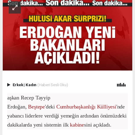
Erkek
|
Kadın
(Haberi Sesli Oku)
aşkan Recep Tayyip
Erdoğan,
Beştepe
'deki
Cumhurbaşkanlığı Külliyesi
'nde
yabancı liderlere verdiği yemeğin ardından önümüzdeki
dakikalarda yeni sistemin ilk
kabine
sini açıkladı.