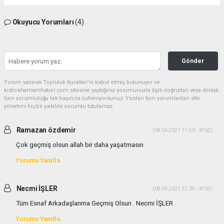
Okuyucu Yorumları
(4)
Gönder
Yorum yazarak Topluluk Kuralları’nı kabul etmiş bulunuyor ve
kizilcahamamhaber.com sitesine yaptığınız yorumunuzla ilgili doğrudan veya dolaylı
tüm sorumluluğu tek başınıza üstleniyorsunuz. Yazılan tüm yorumlardan site
yönetimi hiçbir şekilde sorumlu tutulamaz.
Ramazan özdemir
(08.04.2021 11:50 - #162)
Çok geçmiş olsun allah bir daha yaşatmasın
Yorumu Yanıtla
Necmi İŞLER
(08.04.2021 22:09 - #163)
Tüm Esnaf Arkadaşlarıma Geçmiş Olsun . Necmi İŞLER
Yorumu Yanıtla