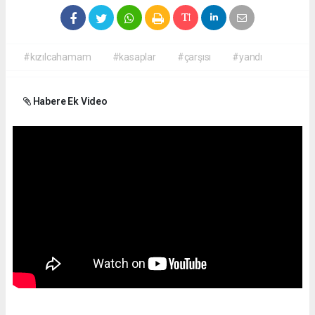
#kızılcahamam
#kasaplar
#çarşısı
#yandı
Habere Ek Video