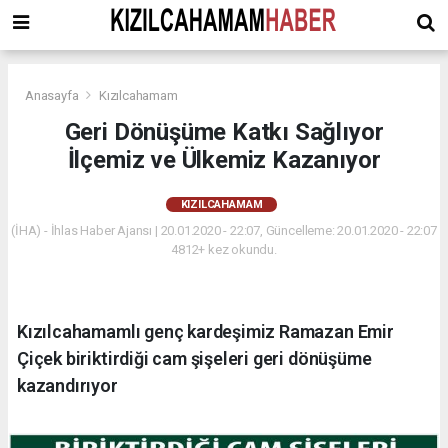
Anasayfa
Kızılcahamam
Geri Dönüşüme Katkı Sağlıyor
İlçemiz ve Ülkemiz Kazanıyor
KIZILCAHAMAM
(İHA) - İhlas Haber Ajansı | 20.01.2020 - 22:07, Güncelleme: 20.01.2020 - 22:07
4812+ kez okundu.
Kızılcahamamlı genç kardeşimiz Ramazan Emir
Çiçek biriktirdiği cam şişeleri geri dönüşüme
kazandırıyor