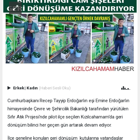
Erkek
|
Kadın
(Haberi Sesli Oku)
Cumhurbaşkanı Recep Tayyip Erdoğan'ın eşi Emine Erdoğan'ın
himayesinde Çevre ve Şehircilik Bakanlığı tarafından yürütülen
Sıfır Atık Projesi'nde pilot ilçe seçilen Kızılcahamam'da geri
dönüşüm bilinci her geçen gün artarak devam ediyor.
İlçe geneline konulan geri dönüşüm kutularına vatandaşlar