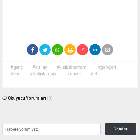
#genç
#kızılay
#kızılcahamamlı
#gençleri
#kan
#bağışlamaya
#davet
#etti
Okuyucu Yorumları
(0)
Gönder