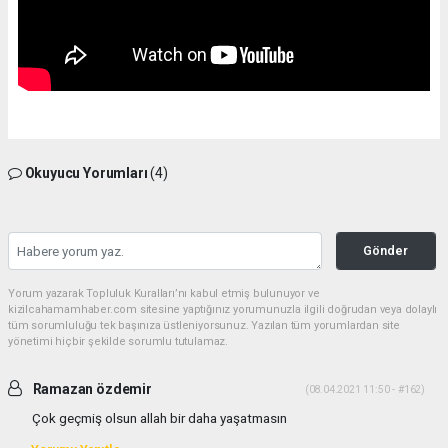
Okuyucu Yorumları
(4)
Gönder
Yorum yazarak Topluluk Kuralları’nı kabul etmiş bulunuyor ve
kizilcahamamhaber.com sitesine yaptığınız yorumunuzla ilgili doğrudan veya dolaylı
tüm sorumluluğu tek başınıza üstleniyorsunuz. Yazılan tüm yorumlardan site
yönetimi hiçbir şekilde sorumlu tutulamaz.
Ramazan özdemir
(08.04.2021 11:50 - #162)
Çok geçmiş olsun allah bir daha yaşatmasın