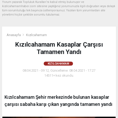
Yorum yazarak Topluluk Kuralları’nı kabul etmiş bulunuyor ve
kizilcahamamhaber.com sitesine yaptığınız yorumunuzla ilgili doğrudan veya dolaylı
tüm sorumluluğu tek başınıza üstleniyorsunuz. Yazılan tüm yorumlardan site
yönetimi hiçbir şekilde sorumlu tutulamaz.
Anasayfa
Kızılcahamam
Kızılcahamam Kasaplar Çarşısı
Tamamen Yandı
KIZILCAHAMAM
08.04.2021 - 09:12, Güncelleme: 08.04.2021 - 17:27
14511+ kez okundu.
Kızılcahamam Şehir merkezinde bulunan kasaplar
çarşısı sabaha karşı çıkan yangında tamamen yandı