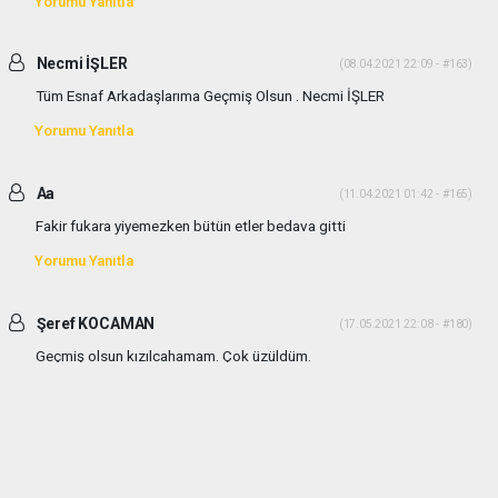
Yorumu Yanıtla
Necmi İŞLER
(08.04.2021 22:09 - #163)
Tüm Esnaf Arkadaşlarıma Geçmiş Olsun . Necmi İŞLER
Yorumu Yanıtla
Aa
(11.04.2021 01:42 - #165)
Fakir fukara yiyemezken bütün etler bedava gitti
Yorumu Yanıtla
Şeref KOCAMAN
(17.05.2021 22:08 - #180)
Geçmiş olsun kızılcahamam. Çok üzüldüm.
Yorumu Yanıtla