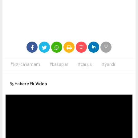
#kızılcahamam
#kasaplar
#çarşısı
#yandı
Habere Ek Video