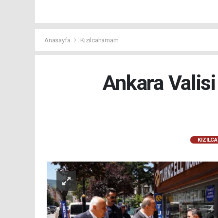
Anasayfa
Kızılcahamam
Ankara Valisi
KIZILC