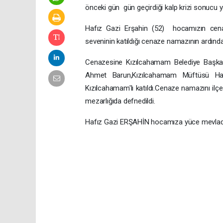
önceki gün gün geçirdiği kalp krizi sonucu ya
Hafız Gazi Erşahin (52) hocamızın cena
seveninin katıldığı cenaze namazının ardında
Cenazesine Kızılcahamam Belediye Başkan
Ahmet Barun,Kızılcahamam Müftüsü Ha
Kızılcahamam'lı katıldı.Cenaze namazını il
mezarlığıda defnedildi.
Hafız Gazi ERŞAHİN hocamıza yüce mevladan r