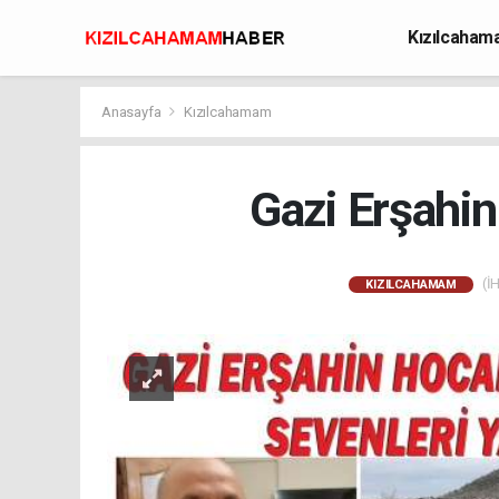
Kızılcaha
Avcılık
Anasayfa
Kızılcahamam
Gazi Erşahi
(İH
KIZILCAHAMAM