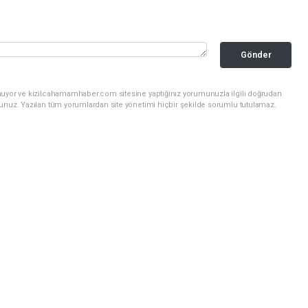
Gönder
nuyor ve kizilcahamamhaber.com sitesine yaptığınız yorumunuzla ilgili doğrudan
sunuz. Yazılan tüm yorumlardan site yönetimi hiçbir şekilde sorumlu tutulamaz.