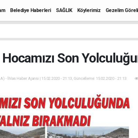
mam
Belediye Haberleri
SAĞLIK
Köylerimiz
Gezelim Görel
n Hocamızı Son Yolculuğu
A) - İhlas Haber Ajansı | 15.02.2020 - 21:13, Güncelleme: 15.02.2020 - 21:13