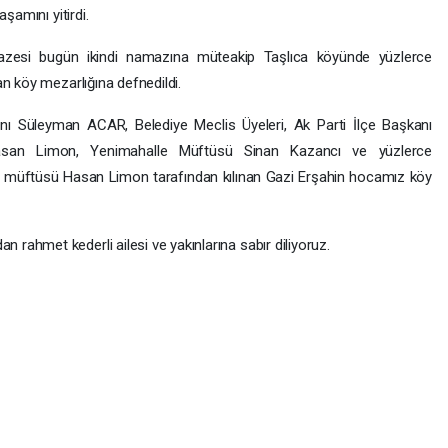
şamını yitirdi.
zesi bugün ikindi namazına müteakip Taşlıca köyünde yüzlerce
n köy mezarlığına defnedildi.
ı Süleyman ACAR, Belediye Meclis Üyeleri, Ak Parti İlçe Başkanı
san Limon, Yenimahalle Müftüsü Sinan Kazancı ve yüzlerce
çe müftüsü Hasan Limon tarafından kılınan Gazi Erşahin hocamız köy
ahmet kederli ailesi ve yakınlarına sabır diliyoruz.