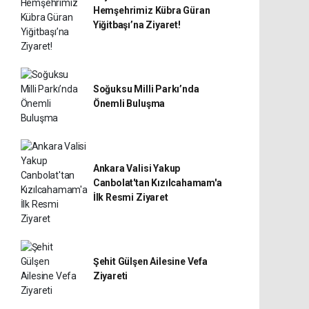
Hemşehrimiz Kübra Güran
Yiğitbaşı’na Ziyaret!
Soğuksu Milli Parkı’nda
Önemli Buluşma
Ankara Valisi Yakup
Canbolat'tan Kızılcahamam'a
İlk Resmi Ziyaret
Şehit Gülşen Ailesine Vefa
Ziyareti