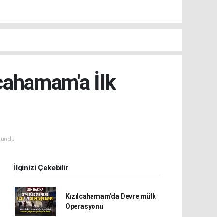
lcahamam'a İlk
kundu.
İlginizi Çekebilir
Kızılcahamam'da Devre mülk
Operasyonu