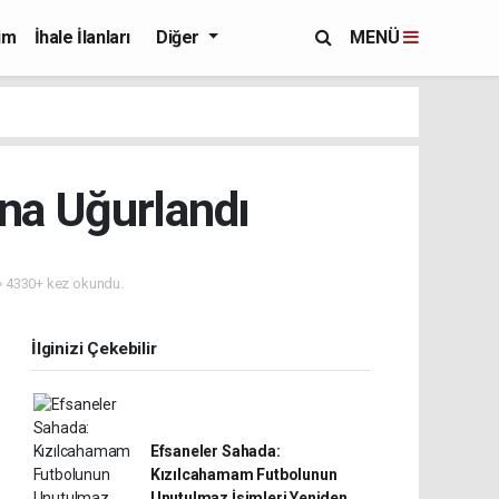
im
İhale İlanları
Diğer
MENÜ
na Uğurlandı
4330+ kez okundu.
İlginizi Çekebilir
Efsaneler Sahada:
Kızılcahamam Futbolunun
Unutulmaz İsimleri Yeniden