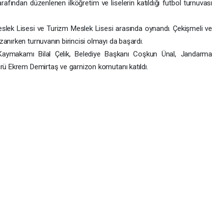
afından düzenlenen ilköğretim ve liselerin katıldığı futbol turnuvası
slek Lisesi ve Turizm Meslek Lisesi arasında oynandı. Çekişmeli ve
anırken turnuvanın birincisi olmayı da başardı.
Kaymakamı Bilal Çelik, Belediye Başkanı Coşkun Ünal, Jandarma
ürü Ekrem Demirtaş ve garnizon komutanı katıldı.