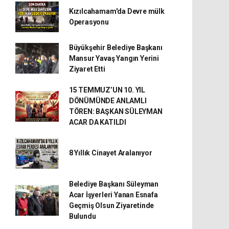
Kızılcahamam'da Devre mülk
Operasyonu
Büyükşehir Belediye Başkanı
Mansur Yavaş Yangın Yerini
Ziyaret Etti
15 TEMMUZ’UN 10. YIL
DÖNÜMÜNDE ANLAMLI
TÖREN: BAŞKAN SÜLEYMAN
ACAR DA KATILDI
8 Yıllık Cinayet Aralanıyor
Belediye Başkanı Süleyman
Acar İşyerleri Yanan Esnafa
Geçmiş Olsun Ziyaretinde
Bulundu