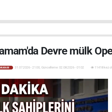
hamam'da Devre mülk Op
31.07.2026 - 21:00, Güncelleme: 02.08.2026 - 01:02
11418 kez o
AHAMAM