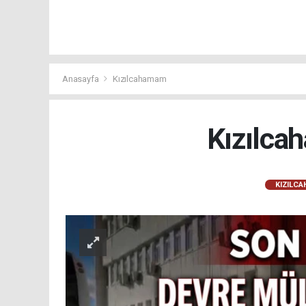
Anasayfa
Kızılcahamam
Kızılca
KIZILC