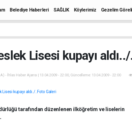
mam
Belediye Haberleri
SAĞLIK
Köylerimiz
Gezelim Görel
lek Lisesi kupayı aldı../
A) - İhlas Haber Ajansı | 13.04.2009 - 22:00, Güncelleme: 13.04.2009 - 22:00
ürlüğü tarafından düzenlenen ilköğretim ve liselerin
.