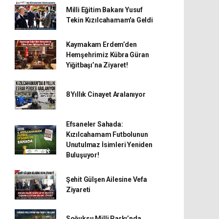
Milli Eğitim Bakanı Yusuf
Tekin Kızılcahamam'a Geldi
Kaymakam Erdem’den
Hemşehrimiz Kübra Güran
Yiğitbaşı’na Ziyaret!
8 Yıllık Cinayet Aralanıyor
Efsaneler Sahada:
Kızılcahamam Futbolunun
Unutulmaz İsimleri Yeniden
Buluşuyor!
Şehit Gülşen Ailesine Vefa
Ziyareti
Soğuksu Milli Parkı’nda