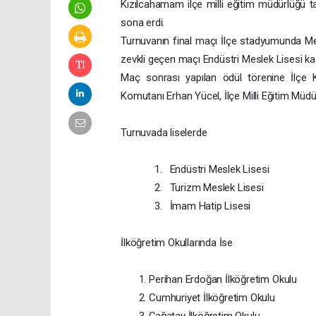
Kızılcahamam ilçe milli eğitim müdürlüğü tar
sona erdi.
Turnuvanın final maçı İlçe stadyumunda Me
zevkli geçen maçı Endüstri Meslek Lisesi kaz
Maç sonrası yapılan ödül törenine İlçe 
Komutanı Erhan Yücel, İlçe Milli Eğitim Müd
Turnuvada liselerde
1.
Endüstri Meslek Lisesi
2.
Turizm Meslek Lisesi
3.
İmam Hatip Lisesi
İlköğretim Okullarında İse
Perihan Erdoğan İlköğretim Okulu
Cumhuriyet İlköğretim Okulu
Çağatay İlköğretim Okulu