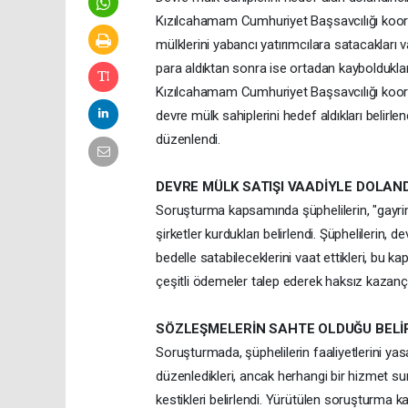
Kızılcahamam Cumhuriyet Başsavcılığı koor
mülklerini yabancı yatırımcılara satacakları v
para aldıktan sonra ise ortadan kaybolduklar
Kızılcahamam Cumhuriyet Başsavcılığı koordi
devre mülk sahiplerini hedef aldıkları belir
düzenlendi.
DEVRE MÜLK SATIŞI VAADİYLE DOLAN
Soruşturma kapsamında şüphelilerin, "gayrim
şirketler kurdukları belirlendi. Şüphelilerin,
bedelle satabileceklerini vaat ettikleri, bu 
çeşitli ödemeler talep ederek haksız kazanç s
SÖZLEŞMELERİN SAHTE OLDUĞU BELİ
Soruşturmada, şüphelilerin faaliyetlerini ya
düzenledikleri, ancak herhangi bir hizmet su
kestikleri belirlendi. Yürütülen soruşturm