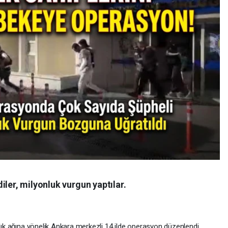
iler, milyonluk vurgun yaptılar.
ılık ağına yönelik Ankara merkezli 14 ilde operasyon düzenlendi.