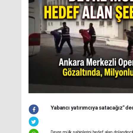
Yabancı yatırımcıya satacağız" ded
Devre mülk sahiplerini hedef alan dolandırıc