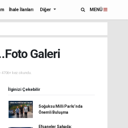
im
İhale İlanları
Diğer
MENÜ
..Foto Galeri
4706+ kez okundu.
İlginizi Çekebilir
Soğuksu Milli Parkı’nda
Önemli Buluşma
Efsaneler Sahada: