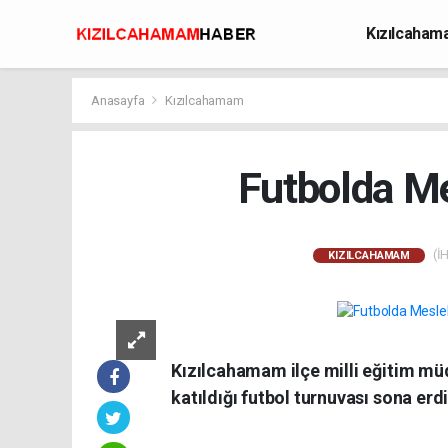
Kızılcaha
Avcılık
Anasayfa
Kızılcahamam
Futbolda Mes
(İH
KIZILCAHAMAM
Kızılcahamam ilçe milli eğitim müd
katıldığı futbol turnuvası sona erdi