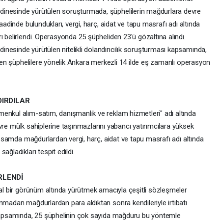
dinesinde yürütülen soruşturmada, şüphelilerin mağdurlara devre
aadinde bulundukları, vergi, harç, aidat ve tapu masrafı adı altında
ı belirlendi. Operasyonda 25 şüpheliden 23'ü gözaltına alındı.
nesinde yürütülen nitelikli dolandırıcılık soruşturması kapsamında,
lenen şüphelilere yönelik Ankara merkezli 14 ilde eş zamanlı operasyon
DIRDILAR
enkul alım-satım, danışmanlık ve reklam hizmetleri" adı altında
 devre mülk sahiplerine taşınmazlarını yabancı yatırımcılara yüksek
kapsamda mağdurlardan vergi, harç, aidat ve tapu masrafı adı altında
ağladıkları tespit edildi.
RLENDİ
sal bir görünüm altında yürütmek amacıyla çeşitli sözleşmeler
nmadan mağdurlardan para aldıktan sonra kendileriyle irtibatı
a kapsamında, 25 şüphelinin çok sayıda mağduru bu yöntemle