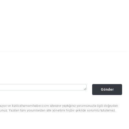
Gönder
nuyor ve kizilcahamamhaber.com sitesine yaptığınız yorumunuzla ilgili doğrudan
sunuz. Yazılan tüm yorumlardan site yönetimi hiçbir şekilde sorumlu tutulamaz.