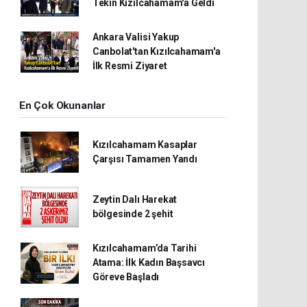
Tekin Kızılcahamam'a Geldi
Ankara Valisi Yakup
Canbolat'tan Kızılcahamam'a
İlk Resmi Ziyaret
En Çok Okunanlar
Kızılcahamam Kasaplar
Çarşısı Tamamen Yandı
Zeytin Dalı Harekat
bölgesinde 2 şehit
Kızılcahamam’da Tarihi
Atama: İlk Kadın Başsavcı
Göreve Başladı