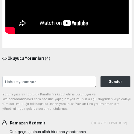
Okuyucu Yorumları
(4)
Gönder
Yorum yazarak Topluluk Kuralları’nı kabul etmiş bulunuyor ve
kizilcahamamhaber.com sitesine yaptığınız yorumunuzla ilgili doğrudan veya dolaylı
tüm sorumluluğu tek başınıza üstleniyorsunuz. Yazılan tüm yorumlardan site
yönetimi hiçbir şekilde sorumlu tutulamaz.
Ramazan özdemir
(08.04.2021 11:50 - #162)
Çok geçmiş olsun allah bir daha yaşatmasın