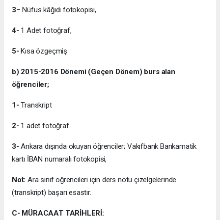
3
– Nüfus kâğıdı fotokopisi,
4-
1 Adet fotoğraf,
5-
Kısa özgeçmiş
b)
2015-2016
Dönemi (Geçen Dönem) burs alan
öğrenciler;
1-
Transkript
2-
1 adet fotoğraf
3-
Ankara dışında okuyan öğrenciler; Vakıfbank Bankamatik
kartı İBAN numaralı fotokopisi,
Not:
Ara sınıf öğrencileri için ders notu çizelgelerinde
(transkript) başarı esastır.
C- MÜRACAAT TARİHLERİ: