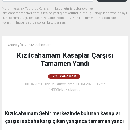
Yorum yazarak Topluluk Kuralları’nı kabul etmiş bulunuyor ve
kizilcahamamhaber.com sitesine yaptığınız yorumunuzla ilgili doğrudan veya dolaylı
tüm sorumluluğu tek başınıza üstleniyorsunuz. Yazılan tüm yorumlardan site
yönetimi hiçbir şekilde sorumlu tutulamaz.
Anasayfa
Kızılcahamam
Kızılcahamam Kasaplar Çarşısı
Tamamen Yandı
KIZILCAHAMAM
08.04.2021 - 09:12, Güncelleme: 08.04.2021 - 17:27
14505+ kez okundu.
Kızılcahamam Şehir merkezinde bulunan kasaplar
çarşısı sabaha karşı çıkan yangında tamamen yandı