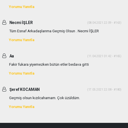
Yorumu Yanıtla
Necmi İŞLER
(08.04.2021 22:09 - #163)
Tüm Esnaf Arkadaşlarıma Geçmiş Olsun . Necmi İŞLER
Yorumu Yanıtla
Aa
(11.04.2021 01:42 - #165)
Fakir fukara yiyemezken bütün etler bedava gitti
Yorumu Yanıtla
Şeref KOCAMAN
(17.05.2021 22:08 - #180)
Geçmiş olsun kızılcahamam. Çok üzüldüm.
Yorumu Yanıtla