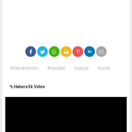
#kızılcahamam
#kasaplar
#çarşısı
#yandı
Habere Ek Video