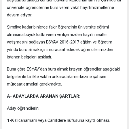
başladı.Kurulduğu günden buyana Kızılcahamam ve Çamlıdereli
üniversite öğrencilerine burs veren vakıf hayırlı hizmetlerine
devam ediyor.
Şimdiye kadar binlerce fakir öğrencinin üniversite eğitimi
almasına büyük katkı veren ve ilçemizden hayırlı nesiller
yetişmesini sağlayan ESYAV 2016-2017 eğitim ve öğretim
yılında burs almak için müracaat edecek öğrencilerimizden
istenen belgeleri açıkladı.
Buna göre ESYAV'dan burs almak isteyen öğrenciler aşağıdaki
belgeler ile birlikte vakfın ankaradaki merkezine şahsen
mürcaat etmeleri gerekmekte.
A- ADAYLARDA ARANAN ŞARTLAR:
Aday öğrencilerin;
1
-Kızılcahamam veya Çamlıdere nüfusuna kayıtlı olması,