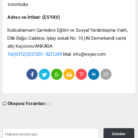
zorunludur.
Adres ve İrtibat: (ESYAV)
Kızılcahamam Çamlıdere Eğitim ve Sosyal Yardımlaşma Vakfı,
Etlik Bağcı Caddesi, Işılay sokak No: 10 (Ali Semerkandî camii
altı) Keçiören/ANKARA
Tel:(0312)3221201-3221269
Mail: info@esyav.com
Okuyucu Yorumları
(0)
Gönder