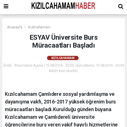
Anasayfa
Kızılcahamam
ESYAV Üniversite Burs
Müracaatları Başladı
KIZILCAHAMAM
(İHA) - İhlas Haber Ajansı | 13.08.2016 - 20:59, Güncelleme: 13.08.2016 - 20:59
4002+ kez okundu.
Kızılcahamam Çamlıdere sosyal yardımlaşma ve
dayanışma vakfı, 2016-2017 yüksek öğrenim burs
müracaatları başladı.Kurulduğu günden buyana
Kızılcahamam ve Çamlıdereli üniversite
öğrencilerine burs veren vakıf hayırlı hizmetlerine