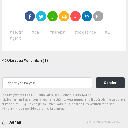
#zeytin
#dalı
#harekat
#bölgesinde
#2
#şehit
Okuyucu Yorumları
(1)
Gönder
Yorum yazarak Topluluk Kuralları’nı kabul etmiş bulunuyor ve
kizilcahamamhaber.com sitesine yaptığınız yorumunuzla ilgili doğrudan veya dolaylı
tüm sorumluluğu tek başınıza üstleniyorsunuz. Yazılan tüm yorumlardan site
yönetimi hiçbir şekilde sorumlu tutulamaz.
Adnan
(06.09.2022 09:08 - #355)