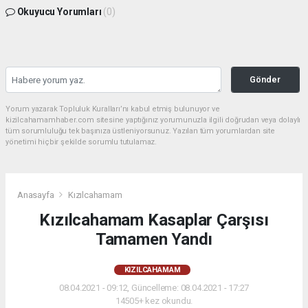
Okuyucu Yorumları
(0)
Gönder
Yorum yazarak Topluluk Kuralları’nı kabul etmiş bulunuyor ve
kizilcahamamhaber.com sitesine yaptığınız yorumunuzla ilgili doğrudan veya dolaylı
tüm sorumluluğu tek başınıza üstleniyorsunuz. Yazılan tüm yorumlardan site
yönetimi hiçbir şekilde sorumlu tutulamaz.
Anasayfa
Kızılcahamam
Kızılcahamam Kasaplar Çarşısı
Tamamen Yandı
KIZILCAHAMAM
08.04.2021 - 09:12, Güncelleme: 08.04.2021 - 17:27
14505+ kez okundu.