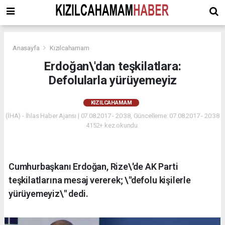
Anasayfa
Kızılcahamam
Erdoğan\'dan teşkilatlara:
Defolularla yürüyemeyiz
KIZILCAHAMAM
(İHA) - İhlas Haber Ajansı | 07.08.2017 - 20:38, Güncelleme: 07.08.2017 - 20:38
4152+ kez okundu.
Cumhurbaşkanı Erdoğan, Rize\'de AK Parti
teşkilatlarına mesaj vererek; \"defolu kişilerle
yürüyemeyiz\" dedi.