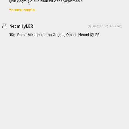
Çok geçmiş olsun allah bir daha yaşatmasın
Yorumu Yanıtla
Necmi İŞLER
(08.04.2021 22:09 - #163)
Tüm Esnaf Arkadaşlarıma Geçmiş Olsun . Necmi İŞLER
Yorumu Yanıtla
Aa
(11.04.2021 01:42 - #165)
Fakir fukara yiyemezken bütün etler bedava gitti
Yorumu Yanıtla
Şeref KOCAMAN
(17.05.2021 22:08 - #180)
Geçmiş olsun kızılcahamam. Çok üzüldüm.
Yorumu Yanıtla