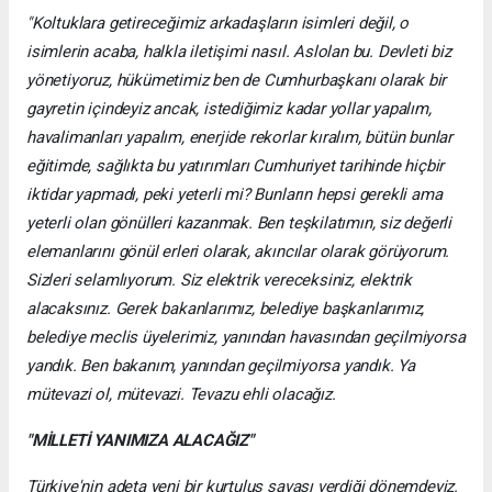
"Koltuklara getireceğimiz arkadaşların isimleri değil, o
isimlerin acaba, halkla iletişimi nasıl. Aslolan bu. Devleti biz
yönetiyoruz, hükümetimiz ben de Cumhurbaşkanı olarak bir
gayretin içindeyiz ancak, istediğimiz kadar yollar yapalım,
havalimanları yapalım, enerjide rekorlar kıralım, bütün bunlar
eğitimde, sağlıkta bu yatırımları Cumhuriyet tarihinde hiçbir
iktidar yapmadı, peki yeterli mi? Bunların hepsi gerekli ama
yeterli olan gönülleri kazanmak. Ben teşkilatımın, siz değerli
elemanlarını gönül erleri olarak, akıncılar olarak görüyorum.
Sizleri selamlıyorum. Siz elektrik vereceksiniz, elektrik
alacaksınız. Gerek bakanlarımız, belediye başkanlarımız,
belediye meclis üyelerimiz, yanından havasından geçilmiyorsa
yandık. Ben bakanım, yanından geçilmiyorsa yandık. Ya
mütevazi ol, mütevazi. Tevazu ehli olacağız.
"MİLLETİ YANIMIZA ALACAĞIZ"
Türkiye'nin adeta yeni bir kurtuluş savaşı verdiği dönemdeyiz.