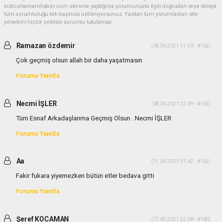
kizilcahamamhaber.com sitesine yaptığınız yorumunuzla ilgili doğrudan veya dolaylı
tüm sorumluluğu tek başınıza üstleniyorsunuz. Yazılan tüm yorumlardan site
yönetimi hiçbir şekilde sorumlu tutulamaz.
Ramazan özdemir
(08.04.2021 11:50 - #162)
Çok geçmiş olsun allah bir daha yaşatmasın
Yorumu Yanıtla
Necmi İŞLER
(08.04.2021 22:09 - #163)
Tüm Esnaf Arkadaşlarıma Geçmiş Olsun . Necmi İŞLER
Yorumu Yanıtla
Aa
(11.04.2021 01:42 - #165)
Fakir fukara yiyemezken bütün etler bedava gitti
Yorumu Yanıtla
Şeref KOCAMAN
(17.05.2021 22:08 - #180)