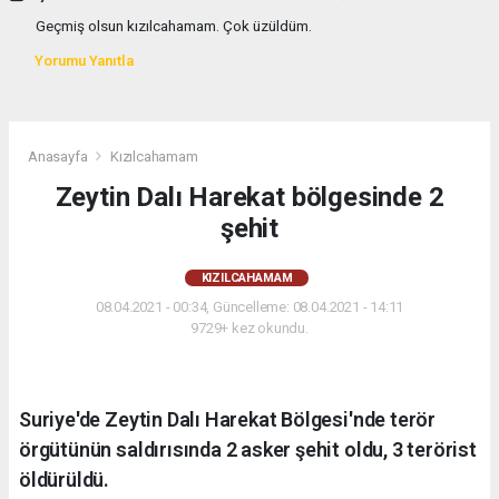
Geçmiş olsun kızılcahamam. Çok üzüldüm.
Yorumu Yanıtla
Anasayfa
Kızılcahamam
Zeytin Dalı Harekat bölgesinde 2
şehit
KIZILCAHAMAM
08.04.2021 - 00:34, Güncelleme: 08.04.2021 - 14:11
9729+ kez okundu.
Suriye'de Zeytin Dalı Harekat Bölgesi'nde terör
örgütünün saldırısında 2 asker şehit oldu, 3 terörist
öldürüldü.