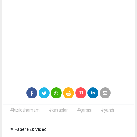
#kızılcahamam
#kasaplar
#çarşısı
#yandı
Habere Ek Video