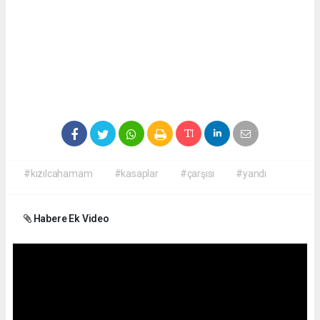
#kızılcahamam
#kasaplar
#çarşısı
#yandı
Habere Ek Video