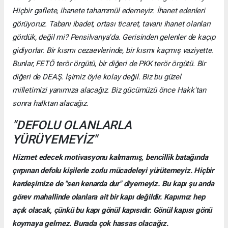
Hiçbir gaflete, ihanete tahammül edemeyiz. İhanet edenleri
görüyoruz. Tabanı ibadet, ortası ticaret, tavanı ihanet olanları
gördük, değil mi? Pensilvanya'da. Gerisinden gelenler de kaçıp
gidiyorlar. Bir kısmı cezaevlerinde, bir kısmı kaçmış vaziyette.
Bunlar, FETÖ terör örgütü, bir diğeri de PKK terör örgütü. Bir
diğeri de DEAŞ. İşimiz öyle kolay değil. Biz bu güzel
milletimizi yanımıza alacağız. Biz gücümüzü önce Hakk'tan
sonra halktan alacağız.
"DEFOLU OLANLARLA
YÜRÜYEMEYİZ"
Hizmet edecek motivasyonu kalmamış, bencillik batağında
çırpınan defolu kişilerle zorlu mücadeleyi yürütemeyiz. Hiçbir
kardeşimize de "sen kenarda dur" diyemeyiz. Bu kapı şu anda
görev mahallinde olanlara ait bir kapı değildir. Kapımız hep
açık olacak, çünkü bu kapı gönül kapısıdır. Gönül kapısı gönü
koymaya gelmez. Burada çok hassas olacağız.