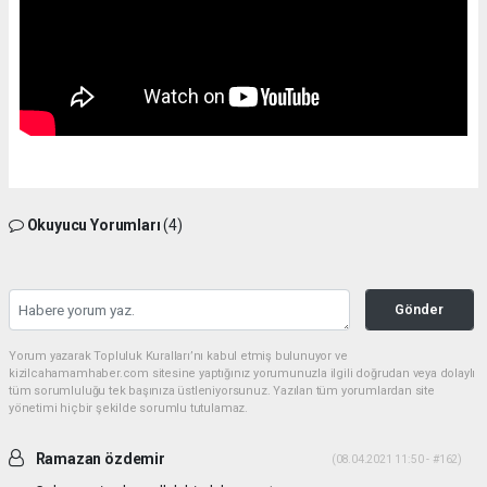
Okuyucu Yorumları
(4)
Gönder
Yorum yazarak Topluluk Kuralları’nı kabul etmiş bulunuyor ve
kizilcahamamhaber.com sitesine yaptığınız yorumunuzla ilgili doğrudan veya dolaylı
tüm sorumluluğu tek başınıza üstleniyorsunuz. Yazılan tüm yorumlardan site
yönetimi hiçbir şekilde sorumlu tutulamaz.
Ramazan özdemir
(08.04.2021 11:50 - #162)