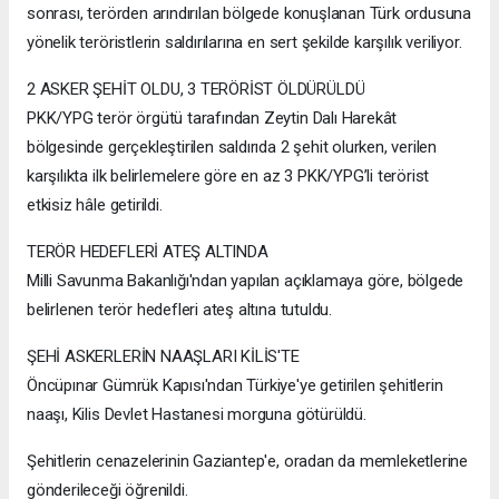
sonrası, terörden arındırılan bölgede konuşlanan Türk ordusuna
yönelik teröristlerin saldırılarına en sert şekilde karşılık veriliyor.
2 ASKER ŞEHİT OLDU, 3 TERÖRİST ÖLDÜRÜLDÜ
PKK/YPG terör örgütü tarafından Zeytin Dalı Harekât
bölgesinde gerçekleştirilen saldırıda 2 şehit olurken, verilen
karşılıkta ilk belirlemelere göre en az 3 PKK/YPG’li terörist
etkisiz hâle getirildi.
TERÖR HEDEFLERİ ATEŞ ALTINDA
Milli Savunma Bakanlığı'ndan yapılan açıklamaya göre, bölgede
belirlenen terör hedefleri ateş altına tutuldu.
ŞEHİ ASKERLERİN NAAŞLARI KİLİS'TE
Öncüpınar Gümrük Kapısı'ndan Türkiye'ye getirilen şehitlerin
naaşı, Kilis Devlet Hastanesi morguna götürüldü.
Şehitlerin cenazelerinin Gaziantep'e, oradan da memleketlerine
gönderileceği öğrenildi.