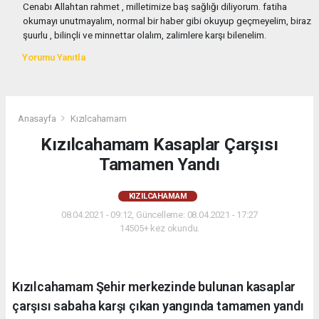
Cenabı Allahtan rahmet , milletimize baş sağlığı diliyorum. fatiha
okumayı unutmayalım, normal bir haber gibi okuyup geçmeyelim, biraz
şuurlu , bilinçli ve minnettar olalım, zalimlere karşı bilenelim.
Yorumu Yanıtla
Anasayfa
Kızılcahamam
Kızılcahamam Kasaplar Çarşısı
Tamamen Yandı
KIZILCAHAMAM
08.04.2021 - 09:12, Güncelleme: 08.04.2021 - 17:27
14505+ kez okundu.
Kızılcahamam Şehir merkezinde bulunan kasaplar
çarşısı sabaha karşı çıkan yangında tamamen yandı