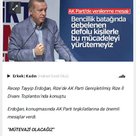
Erkek
|
Kadın
(Haberi Sesli Oku)
Recep Tayyip Erdoğan,
Rize
'de
AK Parti
Genişletilmiş Rize İl
Divanı Toplantısı’nda konuştu.
Erdoğan, konuşmasında AK Parti teşkilatlarına da önemli
mesajlar verdi.
"MÜTEVAZİ OLACAĞIZ"