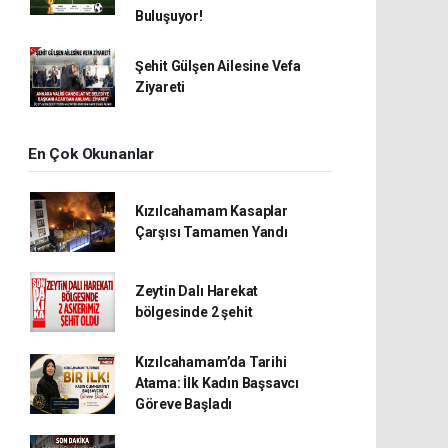
Buluşuyor!
Şehit Gülşen Ailesine Vefa
Ziyareti
En Çok Okunanlar
Kızılcahamam Kasaplar
Çarşısı Tamamen Yandı
Zeytin Dalı Harekat
bölgesinde 2 şehit
Kızılcahamam’da Tarihi
Atama: İlk Kadın Başsavcı
Göreve Başladı