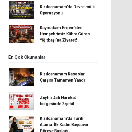
Kızılcahamam'da Devre mülk
Operasyonu
Kaymakam Erdem’den
Hemşehrimiz Kübra Güran
Yiğitbaşı’na Ziyaret!
En Çok Okunanlar
Kızılcahamam Kasaplar
Çarşısı Tamamen Yandı
Zeytin Dalı Harekat
bölgesinde 2 şehit
Kızılcahamam’da Tarihi
Atama: İlk Kadın Başsavcı
Göreve Başladı