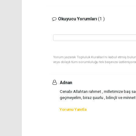
Okuyucu Yorumları
(1 )
Yorum yazarak Topluluk Kuralları’nı kabul etmiş bulu
veya dolaylı tüm sorumluluğu tek başınıza üstleniyor
Adnan
Cenabı Allahtan rahmet , milletimize baş sa
geçmeyelim, biraz şuurlu , bilinçli ve minnett
Yorumu Yanıtla