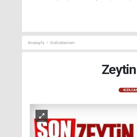
Anasayfa
Kızılcahamam
Zeytin
KIZILC