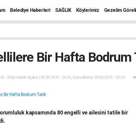
mam
Belediye Haberleri
SAĞLIK
Köylerimiz
Gezelim Görel
llilere Bir Hafta Bodrum T
A) - İhlas Haber Ajansı | 09.03.2013 - 23:35, Güncelleme: 09.03.2013 - 23:35
rumluluk kapsamında 80 engelli ve ailesini tatile bir
di.