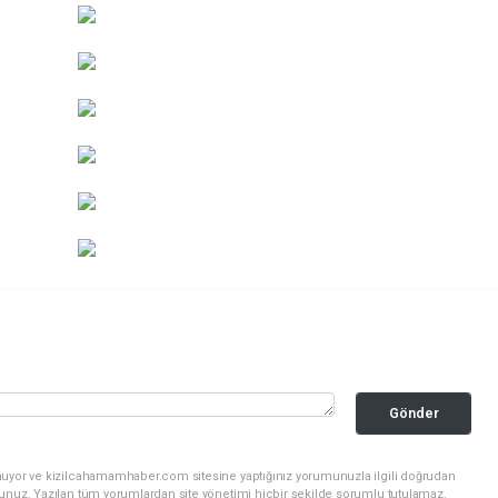
Gönder
nuyor ve kizilcahamamhaber.com sitesine yaptığınız yorumunuzla ilgili doğrudan
sunuz. Yazılan tüm yorumlardan site yönetimi hiçbir şekilde sorumlu tutulamaz.