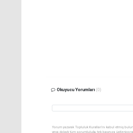
Okuyucu Yorumları
(0)
Yorum yazarak Topluluk Kuralları’nı kabul etmiş bulu
veya dolaylı tüm sorumluluğu tek başınıza üstleniyor