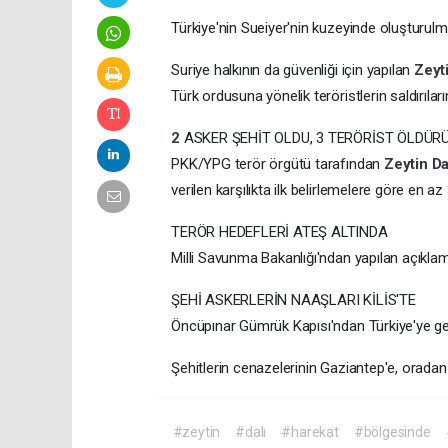
Türkiye'nin Sueiyer'nin kuzeyinde oluşturulm
Suriye halkının da güvenliği için yapılan
Zeyt
Türk ordusuna yönelik teröristlerin saldırıların
2
ASKER ŞEHİT OLDU, 3 TERÖRİST ÖLDÜR
PKK/YPG terör örgütü tarafından
Zeytin
Da
verilen karşılıkta ilk belirlemelere göre en az 
TERÖR HEDEFLERİ ATEŞ ALTINDA
Milli Savunma Bakanlığı'ndan yapılan açıklama
ŞEHİ ASKERLERİN NAAŞLARI KİLİS'TE
Öncüpınar Gümrük Kapısı'ndan Türkiye'ye geti
Şehitlerin cenazelerinin Gaziantep'e, oradan
#zeytin
#dalı
#harekat
#bölgesinde