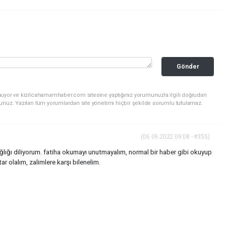
Gönder
nuyor ve kizilcahamamhaber.com sitesine yaptığınız yorumunuzla ilgili doğrudan
sunuz. Yazılan tüm yorumlardan site yönetimi hiçbir şekilde sorumlu tutulamaz.
(06.09.2022 09:08 - #355)
ğlığı diliyorum. fatiha okumayı unutmayalım, normal bir haber gibi okuyup
ar olalım, zalimlere karşı bilenelim.