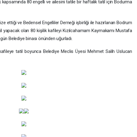
apsamında 80 engelli ve ailesini tatile bir haftalık tatil için Bodurma
e ettiği ve Bedensel Engelliler Derneği işbirliği ile hazırlanan Bodrum
til yapacak olan 80 kişilik kafileyi Kızılcahamam Kaymakamı Mustafa
gün Belediye binası önünden uğurladı.
ğı kafileye tatil boyunca Belediye Meclis Üyesi Mehmet Salih Uslucan