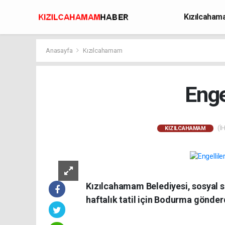
Kızılcaha
Avcılık
Anasayfa
Kızılcahamam
Enge
(İH
KIZILCAHAMAM
Kızılcahamam Belediyesi, sosyal so
haftalık tatil için Bodurma gönder