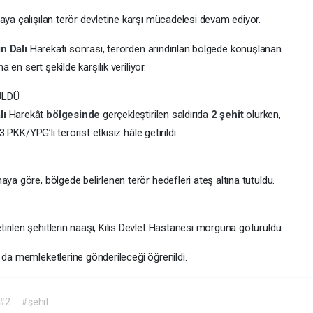
aya çalışılan terör devletine karşı mücadelesi devam ediyor.
in
Dalı
Harekatı sonrası, terörden arındırılan bölgede konuşlanan
a en sert şekilde karşılık veriliyor.
ÜLDÜ
lı
Harekât
bölgesinde
gerçekleştirilen saldırıda
2
şehit
olurken,
3 PKK/YPG’li terörist etkisiz hâle getirildi.
ya göre, bölgede belirlenen terör hedefleri ateş altına tutuldu.
rilen şehitlerin naaşı, Kilis Devlet Hastanesi morguna götürüldü.
 da memleketlerine gönderileceği öğrenildi.
#2
#şehit