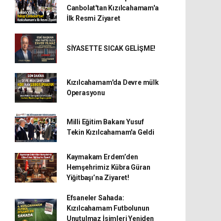
Canbolat'tan Kızılcahamam'a
İlk Resmi Ziyaret
SİYASETTE SICAK GELİŞME!
Kızılcahamam'da Devre mülk
Operasyonu
Milli Eğitim Bakanı Yusuf
Tekin Kızılcahamam'a Geldi
Kaymakam Erdem’den
Hemşehrimiz Kübra Güran
Yiğitbaşı’na Ziyaret!
Efsaneler Sahada:
Kızılcahamam Futbolunun
Unutulmaz İsimleri Yeniden