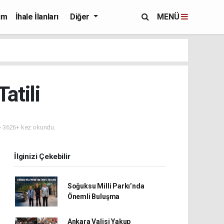
im
İhale İlanları
Diğer
MENÜ
atili
3626+ kez okundu.
İlginizi Çekebilir
Soğuksu Milli Parkı’nda
Önemli Buluşma
Ankara Valisi Yakup