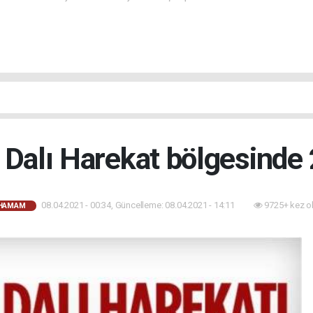
 Dalı Harekat bölgesinde 
08.04.2021 - 00:34, Güncelleme: 08.04.2021 - 14:11
9725+ kez o
AHAMAM