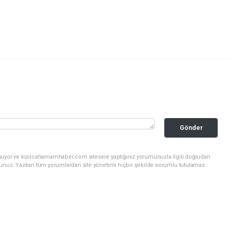
Gönder
nuyor ve kizilcahamamhaber.com sitesine yaptığınız yorumunuzla ilgili doğrudan
sunuz. Yazılan tüm yorumlardan site yönetimi hiçbir şekilde sorumlu tutulamaz.