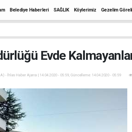
mam
Belediye Haberleri
SAĞLIK
Köylerimiz
Gezelim Görel
ürlüğü Evde Kalmayanlar
A) - İhlas Haber Ajansı | 14.04.2020 - 05:59, Güncelleme: 14.04.2020 - 05:59