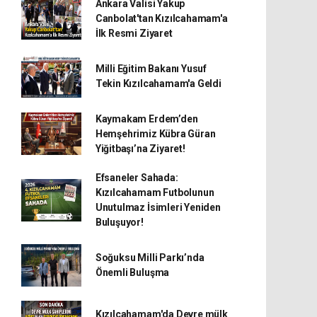
Ankara Valisi Yakup
Canbolat'tan Kızılcahamam'a
İlk Resmi Ziyaret
Milli Eğitim Bakanı Yusuf
Tekin Kızılcahamam'a Geldi
Kaymakam Erdem’den
Hemşehrimiz Kübra Güran
Yiğitbaşı’na Ziyaret!
Efsaneler Sahada:
Kızılcahamam Futbolunun
Unutulmaz İsimleri Yeniden
Buluşuyor!
Soğuksu Milli Parkı’nda
Önemli Buluşma
Kızılcahamam'da Devre mülk