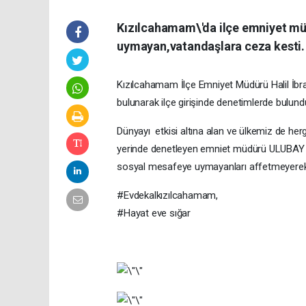
Kızılcahamam\'da ilçe emniyet müd
uymayan,vatandaşlara ceza kesti.
Kızılcahamam İlçe Emniyet Müdürü Halil İbr
bulunarak ilçe girişinde denetimlerde bulund
Dünyayı etkisi altına alan ve ülkemiz de herg
yerinde denetleyen emniet müdürü ULUBAY 2
sosyal mesafeye uymayanları affetmeyerek
#Evdekalkızılcahamam,
#Hayat eve sığar