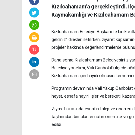
Kızılcahamam'a gerçekleştirdi. İl
Kaymakamlığı ve Kızılcahamam Bele
Kızılcahamam Belediye Başkanı ile birlikte 
geldiniz" dilekleri iletilirken, ziyaret kaps
projeler hakkında değerlendirmelerde bulunu
Daha sonra Kızılcahamam Belediyesini ziyaret
Belediye yönetimi, Vali Canbolat'ı ilçede ağ
Kızılcahamam için hayırlı olmasını temenni et
Programın devamında Vali Yakup Canbolat ve B
heyet, esnafa hayırlı işler ve bereketli kazan
Ziyaret sırasında esnafın talep ve önerileri 
taşlarından biri olan esnafın önemine vurgu 
edildi.