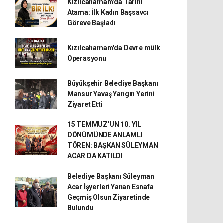
Kızılcahamam’da Tarihi
Atama: İlk Kadın Başsavcı
Göreve Başladı
Kızılcahamam'da Devre mülk
Operasyonu
Büyükşehir Belediye Başkanı
Mansur Yavaş Yangın Yerini
Ziyaret Etti
15 TEMMUZ’UN 10. YIL
DÖNÜMÜNDE ANLAMLI
TÖREN: BAŞKAN SÜLEYMAN
ACAR DA KATILDI
Belediye Başkanı Süleyman
Acar İşyerleri Yanan Esnafa
Geçmiş Olsun Ziyaretinde
Bulundu