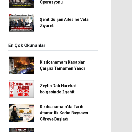
Operasyonu
Şehit Gülşen Ailesine Vefa
Ziyareti
En Çok Okunanlar
Kızılcahamam Kasaplar
Çarşısı Tamamen Yandı
Zeytin Dalı Harekat
bölgesinde 2 şehit
Kızılcahamam’da Tarihi
Atama: İlk Kadın Başsavcı
Göreve Başladı