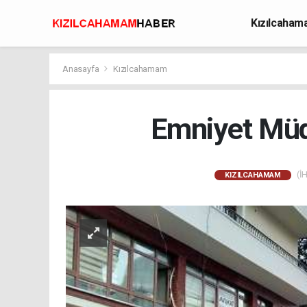
Kızılcaha
Avcılık
Anasayfa
Kızılcahamam
Emniyet Müd
(İH
KIZILCAHAMAM