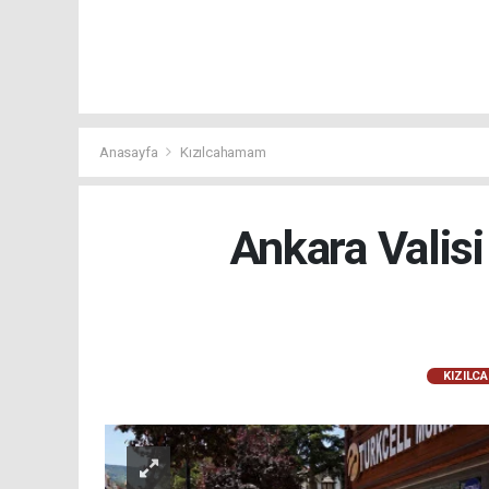
Anasayfa
Kızılcahamam
Ankara Valisi
KIZILC