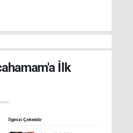
lcahamam'a İlk
kundu.
İlginizi Çekebilir