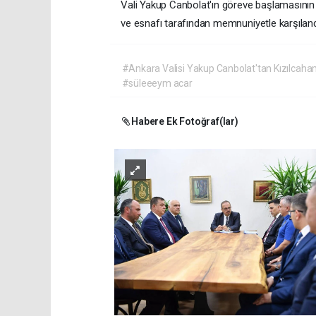
Vali Yakup Canbolat'ın göreve başlamasının ar
ve esnafı tarafından memnuniyetle karşıland
#Ankara Valisi Yakup Canbolat'tan Kızılcaha
#süleeeym acar
Habere Ek Fotoğraf(lar)