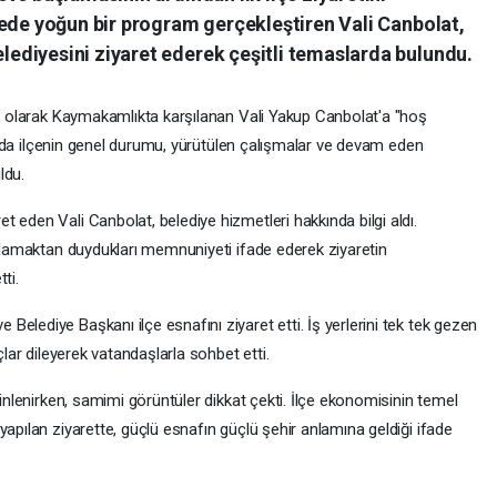
çede yoğun bir program gerçekleştiren Vali Canbolat,
diyesini ziyaret ederek çeşitli temaslarda bulundu.
ilk olarak Kaymakamlıkta karşılanan Vali Yakup Canbolat'a "hoş
amında ilçenin genel durumu, yürütülen çalışmalar ve devam eden
ldu.
 eden Vali Canbolat, belediye hizmetleri hakkında bilgi aldı.
ırlamaktan duydukları memnuniyeti ifade ederek ziyaretin
ti.
elediye Başkanı ilçe esnafını ziyaret etti. İş yerlerini tek tek gezen
çlar dileyerek vatandaşlarla sohbet etti.
dinlenirken, samimi görüntüler dikkat çekti. İlçe ekonomisinin temel
yapılan ziyarette, güçlü esnafın güçlü şehir anlamına geldiği ifade