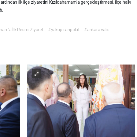
dından ilk ilçe ziyaretini Kızılcahamam'a gerçekleştirmesi, ilçe halkı
ı.
mam'a İlk Resmi Ziyaret
#yakup canpolat
#ankara valis