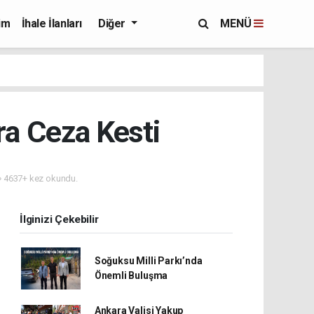
im
İhale İlanları
Diğer
MENÜ
a Ceza Kesti
4637+ kez okundu.
İlginizi Çekebilir
Soğuksu Milli Parkı’nda
Önemli Buluşma
Ankara Valisi Yakup