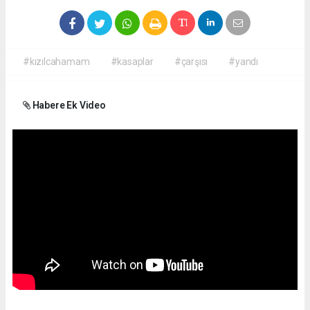
#kızılcahamam
#kasaplar
#çarşısı
#yandı
Habere Ek Video