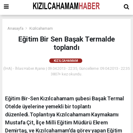
Anasayfa
Kızılcahamam
Eğitim Bir Sen Başak Termalde
toplandı
KIZILCAHAMAM
(İHA) - İhlas Haber Ajansı | 09.04.2013 - 22:35, Güncelleme: 09.04.2013 - 22:35
3807+ kez okundu.
Eğitim Bir-Sen Kızılcahamam şubesi Başak Termal
Otelde üyelerine yemekli bir toplantı
düzenledi.Toplantıya Kızılcahamam Kaymakamı
Mustafa Çit, İlçe Milli Eğitim Müdürü Ekrem
Demirtaş, ve Kızılcahamam'da görev yapan Eğitim