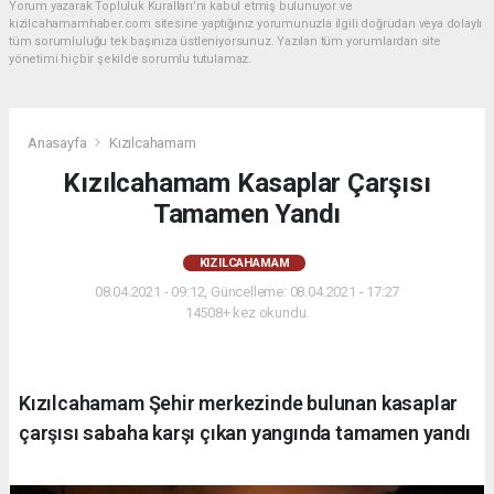
Yorum yazarak Topluluk Kuralları’nı kabul etmiş bulunuyor ve
kizilcahamamhaber.com sitesine yaptığınız yorumunuzla ilgili doğrudan veya dolaylı
tüm sorumluluğu tek başınıza üstleniyorsunuz. Yazılan tüm yorumlardan site
yönetimi hiçbir şekilde sorumlu tutulamaz.
Anasayfa
Kızılcahamam
Kızılcahamam Kasaplar Çarşısı
Tamamen Yandı
KIZILCAHAMAM
08.04.2021 - 09:12, Güncelleme: 08.04.2021 - 17:27
14508+ kez okundu.
Kızılcahamam Şehir merkezinde bulunan kasaplar
çarşısı sabaha karşı çıkan yangında tamamen yandı