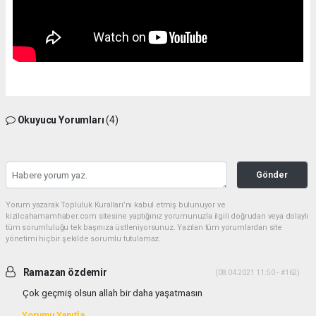
Okuyucu Yorumları
(4)
Gönder
Yorum yazarak Topluluk Kuralları’nı kabul etmiş bulunuyor ve
kizilcahamamhaber.com sitesine yaptığınız yorumunuzla ilgili doğrudan veya dolaylı
tüm sorumluluğu tek başınıza üstleniyorsunuz. Yazılan tüm yorumlardan site
yönetimi hiçbir şekilde sorumlu tutulamaz.
Ramazan özdemir
(08.04.2021 11:50 - #162)
Çok geçmiş olsun allah bir daha yaşatmasın
Yorumu Yanıtla