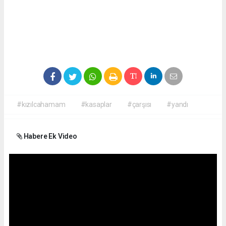
#kızılcahamam
#kasaplar
#çarşısı
#yandı
Habere Ek Video