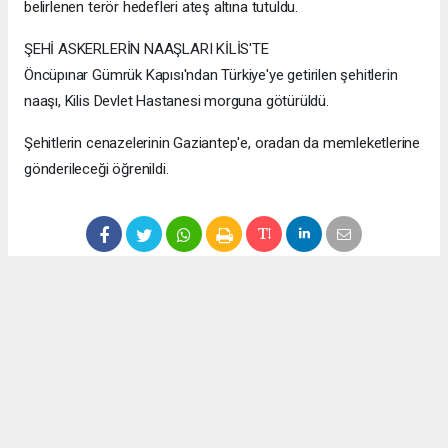
belirlenen terör hedefleri ateş altına tutuldu.
ŞEHİ ASKERLERİN NAAŞLARI KİLİS'TE
Öncüpınar Gümrük Kapısı'ndan Türkiye'ye getirilen şehitlerin
naaşı, Kilis Devlet Hastanesi morguna götürüldü.
Şehitlerin cenazelerinin Gaziantep'e, oradan da memleketlerine
gönderileceği öğrenildi.
#zeytin
#dalı
#harekat
#bölgesinde
#2
#şehit
Okuyucu Yorumları
(1)