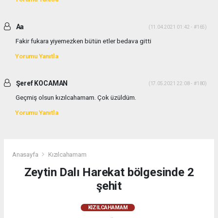
Aa
(11.04.2021 01:42 - #165)
Fakir fukara yiyemezken bütün etler bedava gitti
Yorumu Yanıtla
Şeref KOCAMAN
(17.05.2021 22:08 - #180)
Geçmiş olsun kızılcahamam. Çok üzüldüm.
Yorumu Yanıtla
Anasayfa
Kızılcahamam
Zeytin Dalı Harekat bölgesinde 2
şehit
KIZILCAHAMAM