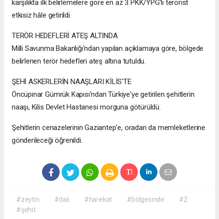
karşılıkta ilk belirlemelere göre en az 3 PKK/YPG’li terörist
etkisiz hâle getirildi.
TERÖR HEDEFLERİ ATEŞ ALTINDA
Milli Savunma Bakanlığı'ndan yapılan açıklamaya göre, bölgede
belirlenen terör hedefleri ateş altına tutuldu.
ŞEHİ ASKERLERİN NAAŞLARI KİLİS'TE
Öncüpınar Gümrük Kapısı'ndan Türkiye'ye getirilen şehitlerin
naaşı, Kilis Devlet Hastanesi morguna götürüldü.
Şehitlerin cenazelerinin Gaziantep'e, oradan da memleketlerine
gönderileceği öğrenildi.
#zeytin
#dalı
#harekat
#bölgesinde
#2
#şehit