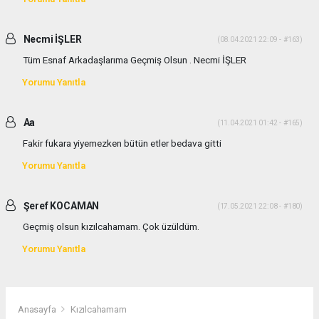
Necmi İŞLER
(08.04.2021 22:09 - #163)
Tüm Esnaf Arkadaşlarıma Geçmiş Olsun . Necmi İŞLER
Yorumu Yanıtla
Aa
(11.04.2021 01:42 - #165)
Fakir fukara yiyemezken bütün etler bedava gitti
Yorumu Yanıtla
Şeref KOCAMAN
(17.05.2021 22:08 - #180)
Geçmiş olsun kızılcahamam. Çok üzüldüm.
Yorumu Yanıtla
Anasayfa
Kızılcahamam