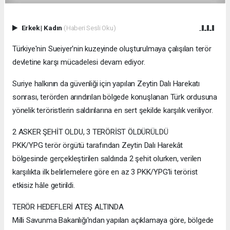
Erkek
|
Kadın
(Haberi Sesli Oku)
Türkiye'nin Sueiyer'nin kuzeyinde oluşturulmaya çalışılan terör
devletine karşı mücadelesi devam ediyor.
Suriye halkının da güvenliği için yapılan Zeytin Dalı Harekatı
sonrası, terörden arındırılan bölgede konuşlanan Türk ordusuna
yönelik teröristlerin saldırılarına en sert şekilde karşılık veriliyor.
2 ASKER ŞEHİT OLDU, 3 TERÖRİST ÖLDÜRÜLDÜ
PKK/YPG terör örgütü tarafından Zeytin Dalı Harekât
bölgesinde gerçekleştirilen saldırıda 2 şehit olurken, verilen
karşılıkta ilk belirlemelere göre en az 3 PKK/YPG’li terörist
etkisiz hâle getirildi.
TERÖR HEDEFLERİ ATEŞ ALTINDA
Milli Savunma Bakanlığı'ndan yapılan açıklamaya göre, bölgede