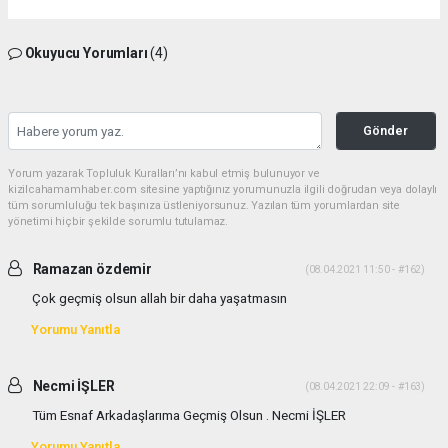
Okuyucu Yorumları
(4)
Gönder
Yorum yazarak Topluluk Kuralları’nı kabul etmiş bulunuyor ve
kizilcahamamhaber.com sitesine yaptığınız yorumunuzla ilgili doğrudan veya dolaylı
tüm sorumluluğu tek başınıza üstleniyorsunuz. Yazılan tüm yorumlardan site
yönetimi hiçbir şekilde sorumlu tutulamaz.
Ramazan özdemir
(08.04.2021 11:50 - #162)
Çok geçmiş olsun allah bir daha yaşatmasın
Yorumu Yanıtla
Necmi İŞLER
(08.04.2021 22:09 - #163)
Tüm Esnaf Arkadaşlarıma Geçmiş Olsun . Necmi İŞLER
Yorumu Yanıtla