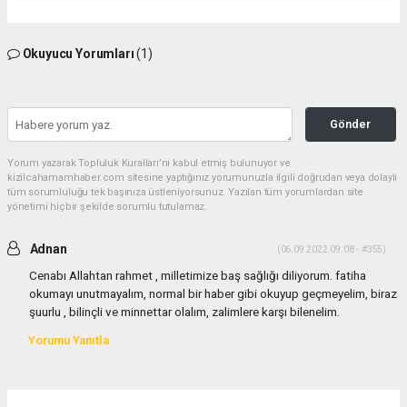
Okuyucu Yorumları
(1)
Gönder
Yorum yazarak Topluluk Kuralları’nı kabul etmiş bulunuyor ve
kizilcahamamhaber.com sitesine yaptığınız yorumunuzla ilgili doğrudan veya dolaylı
tüm sorumluluğu tek başınıza üstleniyorsunuz. Yazılan tüm yorumlardan site
yönetimi hiçbir şekilde sorumlu tutulamaz.
Adnan
(06.09.2022 09:08 - #355)
Cenabı Allahtan rahmet , milletimize baş sağlığı diliyorum. fatiha
okumayı unutmayalım, normal bir haber gibi okuyup geçmeyelim, biraz
şuurlu , bilinçli ve minnettar olalım, zalimlere karşı bilenelim.
Yorumu Yanıtla