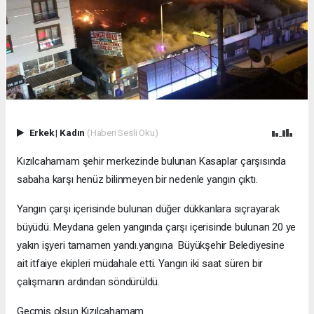
Erkek
|
Kadın
(Haberi Sesli Oku)
Kızılcahamam şehir merkezinde bulunan Kasaplar çarşısında
sabaha karşı henüz bilinmeyen bir nedenle yangın çıktı.
Yangın çarşı içerisinde bulunan düğer dükkanlara sıçrayarak
büyüdü. Meydana gelen yangında çarşı içerisinde bulunan 20 ye
yakın işyeri tamamen yandı.yangına Büyükşehir Belediyesine
ait itfaiye ekipleri müdahale etti. Yangın iki saat süren bir
çalışmanın ardından söndürüldü.
Geçmiş olsun Kızılcahamam