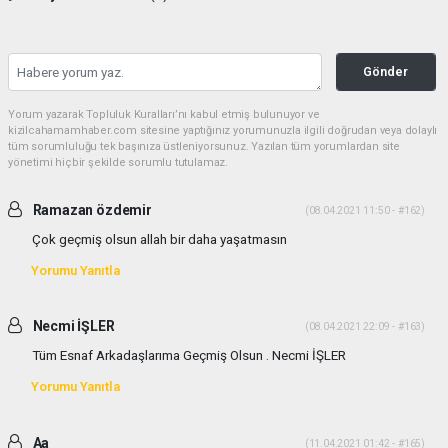
Gönder
Yorum yazarak Topluluk Kuralları’nı kabul etmiş bulunuyor ve
kizilcahamamhaber.com sitesine yaptığınız yorumunuzla ilgili doğrudan veya dolaylı
tüm sorumluluğu tek başınıza üstleniyorsunuz. Yazılan tüm yorumlardan site
yönetimi hiçbir şekilde sorumlu tutulamaz.
Ramazan özdemir
(08.04.2021 11:50 - #162)
Çok geçmiş olsun allah bir daha yaşatmasın
Yorumu Yanıtla
Necmi İŞLER
(08.04.2021 22:09 - #163)
Tüm Esnaf Arkadaşlarıma Geçmiş Olsun . Necmi İŞLER
Yorumu Yanıtla
Aa
(11.04.2021 01:42 - #165)