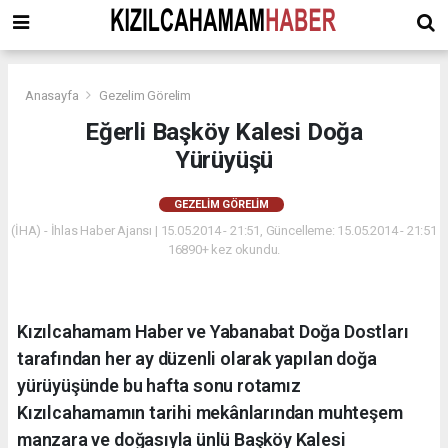
Anasayfa
Gezelim Görelim
Eğerli Başköy Kalesi Doğa
Yürüyüşü
GEZELIM GÖRELIM
(İHA) - İhlas Haber Ajansı | 15.05.2014 - 21:51, Güncelleme: 15.05.2014 - 21:51
16890+ kez okundu.
Kızılcahamam Haber ve Yabanabat Doğa Dostları
tarafından her ay düzenli olarak yapılan doğa
yürüyüşünde bu hafta sonu rotamız
Kızılcahamamın tarihi mekânlarından muhteşem
manzara ve doğasıyla ünlü Başköy Kalesi