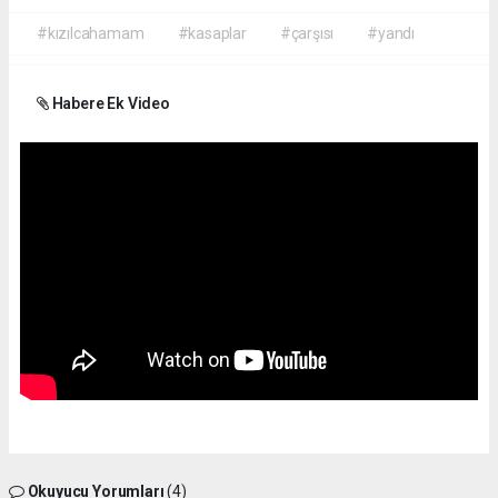
#kızılcahamam
#kasaplar
#çarşısı
#yandı
Habere Ek Video
Okuyucu Yorumları
(4)