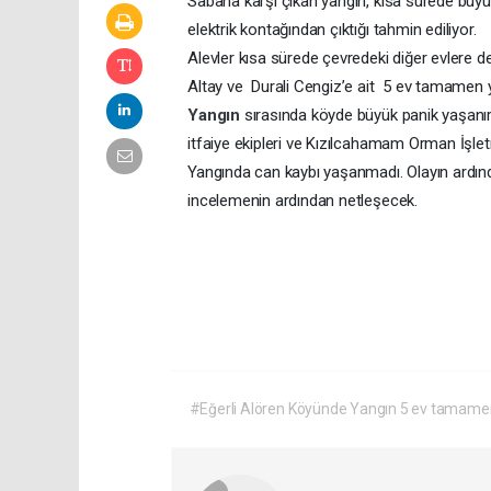
Sabaha karşı çıkan yangın, kısa sürede büyüy
elektrik kontağından çıktığı tahmin ediliyor.
Alevler kısa sürede çevredeki diğer evlere
Altay ve Durali Cengiz’e ait 5 ev tamamen 
Yangın
sırasında köyde büyük panik yaşanır
itfaiye ekipleri ve Kızılcahamam Orman İşle
Yangında can kaybı yaşanmadı. Olayın ardınd
incelemenin ardından netleşecek.
#Eğerli Alören Köyünde Yangın 5 ev tamame