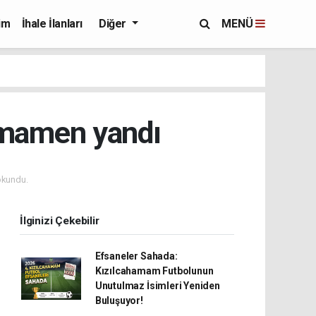
im
İhale İlanları
Diğer
MENÜ
amamen yandı
okundu.
İlginizi Çekebilir
Efsaneler Sahada:
Kızılcahamam Futbolunun
Unutulmaz İsimleri Yeniden
Buluşuyor!