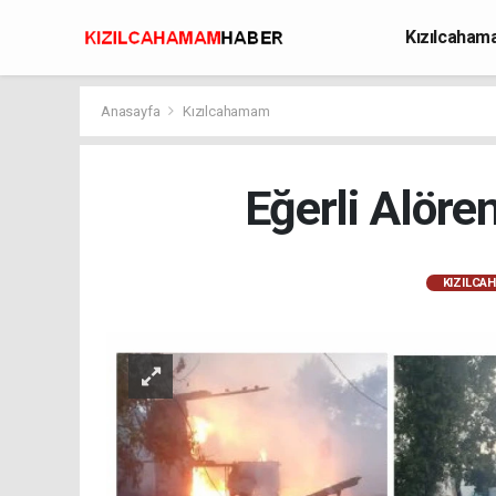
Kızılcaha
Avcılık
Anasayfa
Kızılcahamam
Eğerli Alör
KIZILCA