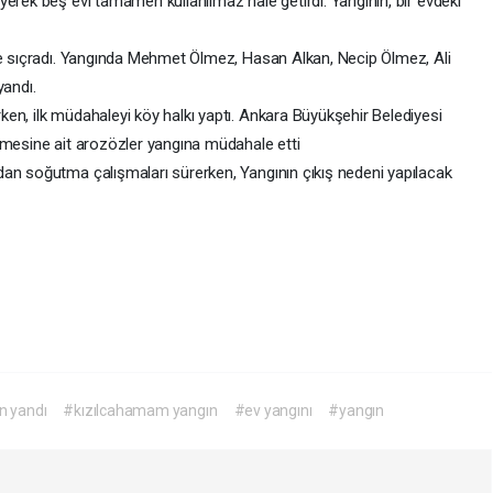
erek beş evi tamamen kullanılmaz hale getirdi. Yangının, bir evdeki
 de sıçradı. Yangında Mehmet Ölmez, Hasan Alkan, Necip Ölmez, Ali
yandı.
ken, ilk müdahaleyi köy halkı yaptı. Ankara Büyükşehir Belediyesi
tmesine ait arozözler yangına müdahale etti
an soğutma çalışmaları sürerken, Yangının çıkış nedeni yapılacak
n yandı
#kızılcahamam yangın
#ev yangını
#yangın