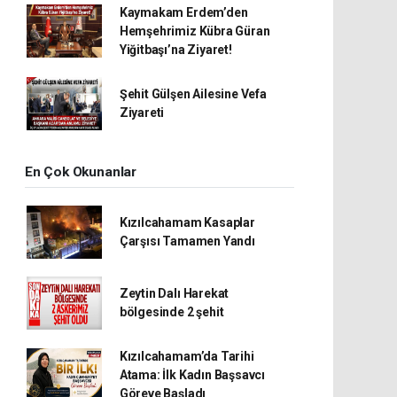
Kaymakam Erdem’den
Hemşehrimiz Kübra Güran
Yiğitbaşı’na Ziyaret!
Şehit Gülşen Ailesine Vefa
Ziyareti
En Çok Okunanlar
Kızılcahamam Kasaplar
Çarşısı Tamamen Yandı
Zeytin Dalı Harekat
bölgesinde 2 şehit
Kızılcahamam’da Tarihi
Atama: İlk Kadın Başsavcı
Göreve Başladı