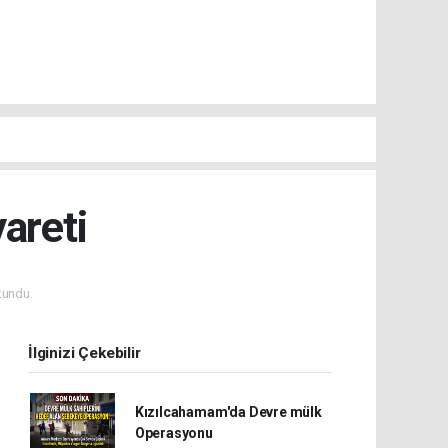
areti
kundu.
İlginizi Çekebilir
Kızılcahamam'da Devre mülk
Operasyonu