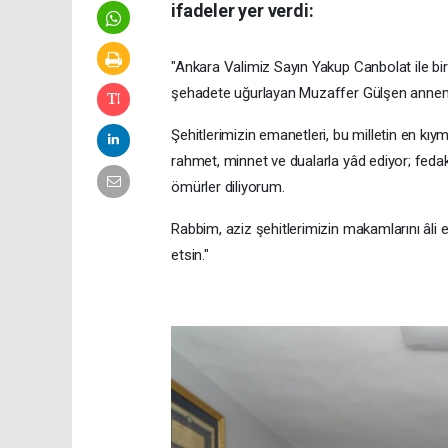
ifadeler yer verdi:
"Ankara Valimiz Sayın Yakup Canbolat ile bir
şehadete uğurlayan Muzaffer Gülşen annemizi
Şehitlerimizin emanetleri, bu milletin en kıy
rahmet, minnet ve dualarla yâd ediyor; fedak
ömürler diliyorum.
Rabbim, aziz şehitlerimizin makamlarını âli e
etsin."