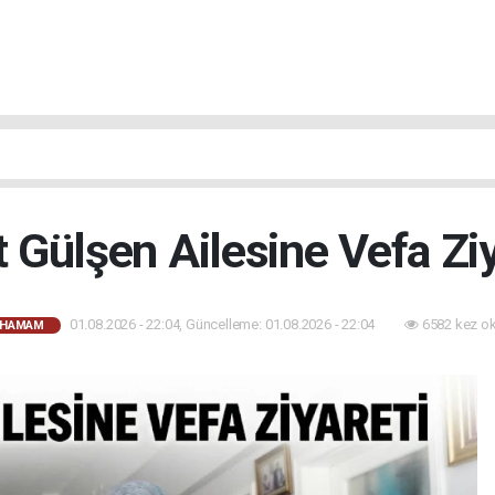
t Gülşen Ailesine Vefa Ziy
01.08.2026 - 22:04, Güncelleme: 01.08.2026 - 22:04
6582 kez o
AHAMAM