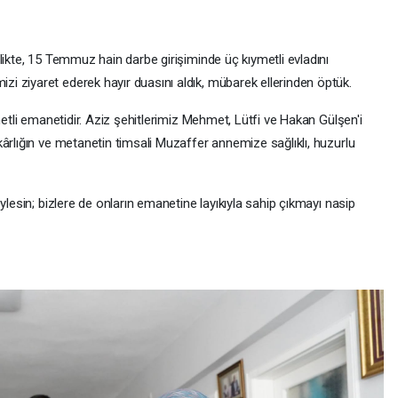
likte, 15 Temmuz hain darbe girişiminde üç kıymetli evladını
 ziyaret ederek hayır duasını aldık, mübarek ellerinden öptük.
metli emanetidir. Aziz şehitlerimiz Mehmet, Lütfi ve Hakan Gülşen'i
ârlığın ve metanetin timsali Muzaffer annemize sağlıklı, huzurlu
ylesin; bizlere de onların emanetine layıkıyla sahip çıkmayı nasip