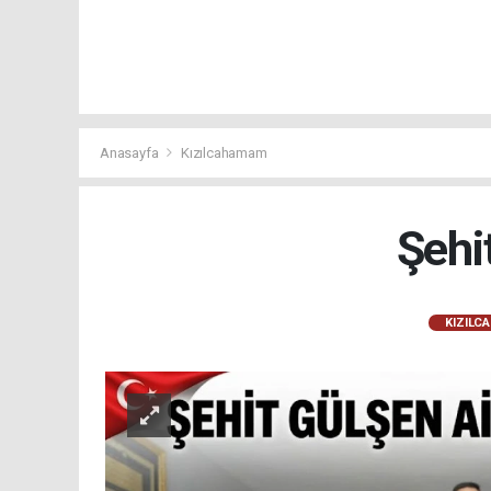
Anasayfa
Kızılcahamam
Şehi
KIZILC