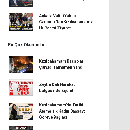
Ankara Valisi Yakup
Canbolat'tan Kızılcahamam'a
İlk Resmi Ziyaret
En Çok Okunanlar
Kızılcahamam Kasaplar
Çarşısı Tamamen Yandı
Zeytin Dalı Harekat
bölgesinde 2 şehit
Kızılcahamam’da Tarihi
Atama: İlk Kadın Başsavcı
Göreve Başladı