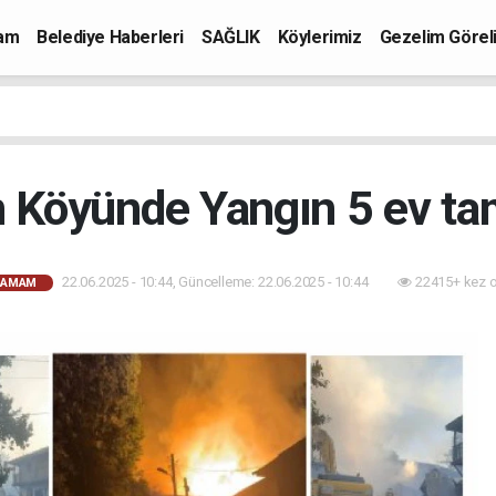
mam
Belediye Haberleri
SAĞLIK
Köylerimiz
Gezelim Görel
en Köyünde Yangın 5 ev t
22.06.2025 - 10:44, Güncelleme: 22.06.2025 - 10:44
22415+ kez 
HAMAM