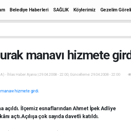
mam
Belediye Haberleri
SAĞLIK
Köylerimiz
Gezelim Görel
urak manavı hizmete gird
A) - İhlas Haber Ajansı | 29.04.2008 - 22:00, Güncelleme: 29.04.2008 - 22:00
 açıldı. İlçemiz esnaflarından Ahmet İpek Adliye
nı açtı.Açılışa çok sayıda davetli katıldı.