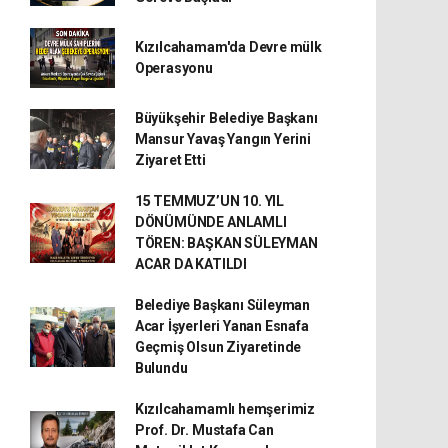
Kızılcahamam'da Devre mülk
Operasyonu
Büyükşehir Belediye Başkanı
Mansur Yavaş Yangın Yerini
Ziyaret Etti
15 TEMMUZ’UN 10. YIL
DÖNÜMÜNDE ANLAMLI
TÖREN: BAŞKAN SÜLEYMAN
ACAR DA KATILDI
Belediye Başkanı Süleyman
Acar İşyerleri Yanan Esnafa
Geçmiş Olsun Ziyaretinde
Bulundu
Kızılcahamamlı hemşerimiz
Prof. Dr. Mustafa Can