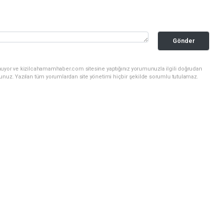
Gönder
nuyor ve kizilcahamamhaber.com sitesine yaptığınız yorumunuzla ilgili doğrudan
sunuz. Yazılan tüm yorumlardan site yönetimi hiçbir şekilde sorumlu tutulamaz.