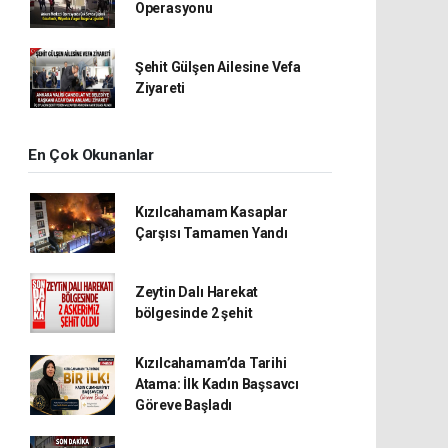
Operasyonu
Şehit Gülşen Ailesine Vefa
Ziyareti
En Çok Okunanlar
Kızılcahamam Kasaplar
Çarşısı Tamamen Yandı
Zeytin Dalı Harekat
bölgesinde 2 şehit
Kızılcahamam’da Tarihi
Atama: İlk Kadın Başsavcı
Göreve Başladı