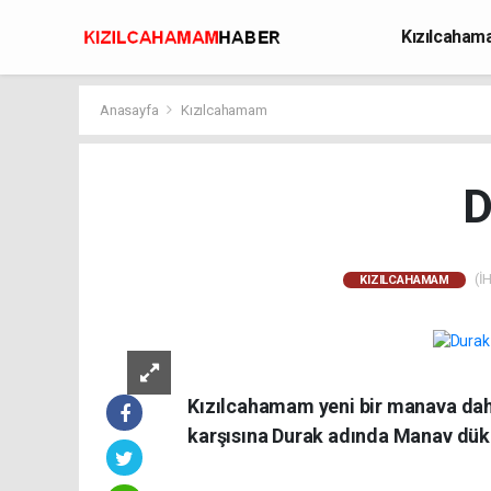
Kızılcaha
Avcılık
Anasayfa
Kızılcahamam
D
(İH
KIZILCAHAMAM
Kızılcahamam yeni bir manava daha
karşısına Durak adında Manav dükkâ