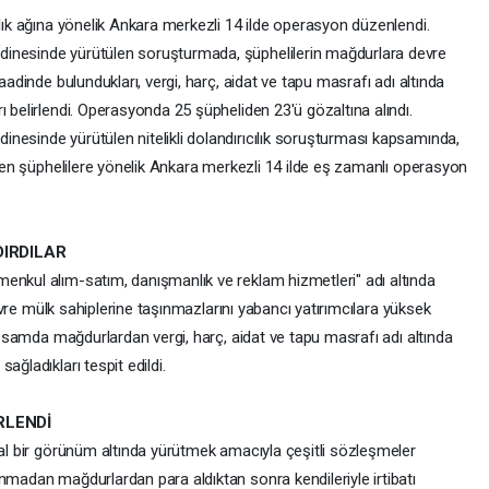
ılık ağına yönelik Ankara merkezli 14 ilde operasyon düzenlendi.
dinesinde yürütülen soruşturmada, şüphelilerin mağdurlara devre
aadinde bulundukları, vergi, harç, aidat ve tapu masrafı adı altında
ı belirlendi. Operasyonda 25 şüpheliden 23'ü gözaltına alındı.
nesinde yürütülen nitelikli dolandırıcılık soruşturması kapsamında,
lenen şüphelilere yönelik Ankara merkezli 14 ilde eş zamanlı operasyon
DIRDILAR
enkul alım-satım, danışmanlık ve reklam hizmetleri" adı altında
 devre mülk sahiplerine taşınmazlarını yabancı yatırımcılara yüksek
kapsamda mağdurlardan vergi, harç, aidat ve tapu masrafı adı altında
ağladıkları tespit edildi.
RLENDİ
sal bir görünüm altında yürütmek amacıyla çeşitli sözleşmeler
nmadan mağdurlardan para aldıktan sonra kendileriyle irtibatı