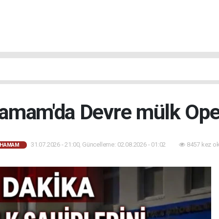
hamam'da Devre mülk Op
31.07.2026 - 21:00, Güncelleme: 02.08.2026 - 01:02
8457 kez o
AHAMAM