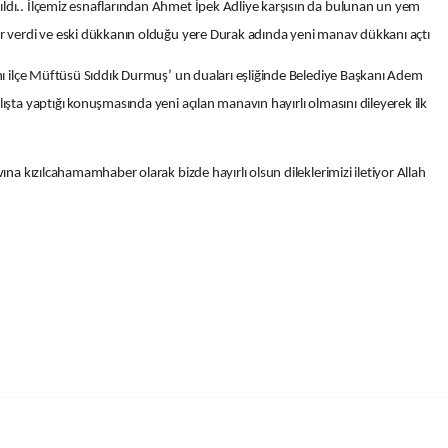
ldı.. İlçemiz esnaflarından Ahmet İpek Adliye karşısın da bulunan un yem
ar verdi ve eski dükkanın olduğu yere Durak adında yeni manav dükkanı açtı
ını ilçe Müftüsü Sıddık Durmuş’ un duaları eşliğinde Belediye Başkanı Adem
ışta yaptığı konuşmasında yeni açılan manavın hayırlı olmasını dileyerek ilk
ına kızılcahamamhaber olarak bizde hayırlı olsun dileklerimizi iletiyor Allah