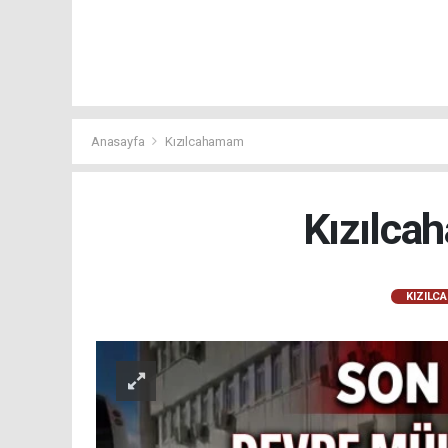
Anasayfa
Kızılcahamam
Kızılca
KIZILC