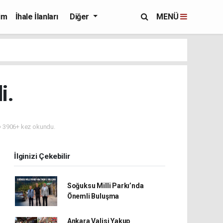
im
İhale İlanları
Diğer
MENÜ
i.
3906+ kez okundu.
İlginizi Çekebilir
Soğuksu Milli Parkı’nda
Önemli Buluşma
Ankara Valisi Yakup