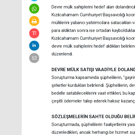
Devre mülk sahiplerini hedef alan dolandırıc
Kızılcahamam Cumhuriyet Başsavcılığı koor
mülklerini yabancı yatırımcılara satacakları v
para aldıktan sonra ise ortadan kaybolduklar
Kızılcahamam Cumhuriyet Başsavcılığı koordi
devre mülk sahiplerini hedef aldıkları belir
düzenlendi.
DEVRE MÜLK SATIŞI VAADİYLE DOLAN
Soruşturma kapsamında şüphelilerin, "gayrim
şirketler kurdukları belirlendi. Şüphelilerin,
bedelle satabileceklerini vaat ettikleri, bu 
çeşitli ödemeler talep ederek haksız kazanç s
SÖZLEŞMELERİN SAHTE OLDUĞU BELİ
Soruşturmada, şüphelilerin faaliyetlerini ya
düzenledikleri, ancak herhangi bir hizmet su