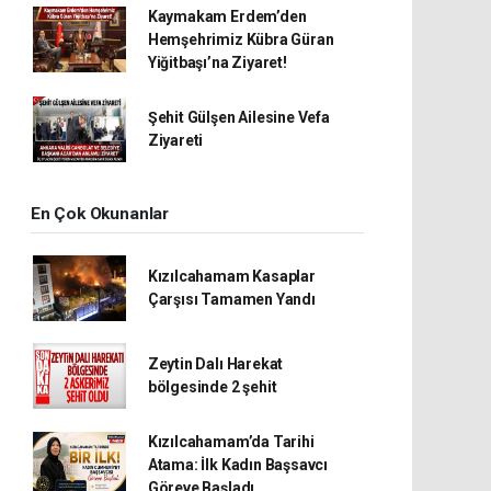
Kaymakam Erdem’den
Hemşehrimiz Kübra Güran
Yiğitbaşı’na Ziyaret!
Şehit Gülşen Ailesine Vefa
Ziyareti
En Çok Okunanlar
Kızılcahamam Kasaplar
Çarşısı Tamamen Yandı
Zeytin Dalı Harekat
bölgesinde 2 şehit
Kızılcahamam’da Tarihi
Atama: İlk Kadın Başsavcı
Göreve Başladı