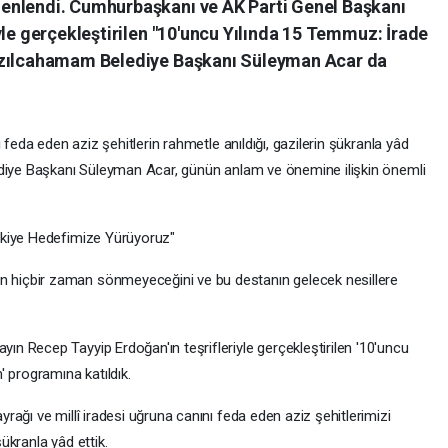
enlendi. Cumhurbaşkanı ve AK Parti Genel Başkanı
yle gerçekleştirilen "10'uncu Yılında 15 Temmuz: İrade
ızılcahamam Belediye Başkanı Süleyman Acar da
 feda eden aziz şehitlerin rahmetle anıldığı, gazilerin şükranla yâd
ediye Başkanı Süleyman Acar, günün anlam ve önemine ilişkin önemli
rkiye Hedefimize Yürüyoruz"
hiçbir zaman sönmeyeceğini ve bu destanın gelecek nesillere
 Recep Tayyip Erdoğan'ın teşrifleriyle gerçekleştirilen '10'uncu
 programına katıldık.
ağı ve millî iradesi uğruna canını feda eden aziz şehitlerimizi
ükranla yâd ettik.