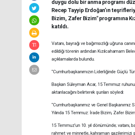
duygu dolu bir anma programı düz
Recep Tayyip Erdoğan’ın teşrifleri
Bizim, Zafer Bizim" programına K
katıldı.
Vatanı, bayrağı ve bağımsızlığı uğruna canını
edildiği törenin ardından Kızılcahamam Bel
açıklamalarda bulundu.
"Cumhurbaşkanımızın Liderliğinde Güçlü Tü
Başkan Süleyman Acar, 15 Temmuz ruhunun 
aktarılacağını belirterek şunları söyledi:
"Cumhurbaşkanımız ve Genel Başkanımız Sayın
Yılında 15 Temmuz: İrade Bizim, Zafer Bizim'
15 Temmuz'un 10. yıl dönümünde; vatanı, bayr
rahmet ve minnetle, kahraman gazilerimizi ş