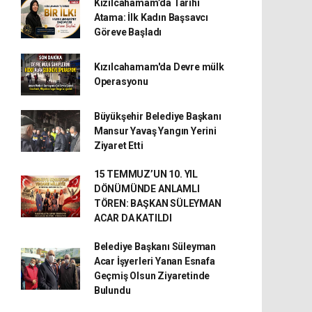
Kızılcahamam’da Tarihi
Atama: İlk Kadın Başsavcı
Göreve Başladı
Kızılcahamam'da Devre mülk
Operasyonu
Büyükşehir Belediye Başkanı
Mansur Yavaş Yangın Yerini
Ziyaret Etti
15 TEMMUZ’UN 10. YIL
DÖNÜMÜNDE ANLAMLI
TÖREN: BAŞKAN SÜLEYMAN
ACAR DA KATILDI
Belediye Başkanı Süleyman
Acar İşyerleri Yanan Esnafa
Geçmiş Olsun Ziyaretinde
Bulundu