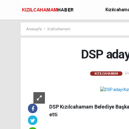
Kızılcaha
Avcılık
Anasayfa
Kızılcahamam
DSP adayı
(İH
KIZILCAHAMAM
DSP Kızılcahamam Belediye Başka
etti