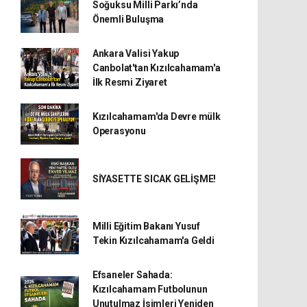
Soğuksu Milli Parkı’nda
Önemli Buluşma
Ankara Valisi Yakup
Canbolat'tan Kızılcahamam'a
İlk Resmi Ziyaret
Kızılcahamam'da Devre mülk
Operasyonu
SİYASETTE SICAK GELİŞME!
Milli Eğitim Bakanı Yusuf
Tekin Kızılcahamam'a Geldi
Efsaneler Sahada:
Kızılcahamam Futbolunun
Unutulmaz İsimleri Yeniden