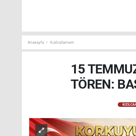
Anasayfa
Kızılcahamam
15 TEMMUZ
TÖREN: BA
KIZILC