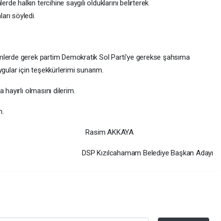
e halkın tercihine saygılı olduklarını belirterek
arı söyledi.
mlerde gerek partim Demokratik Sol Parti'ye gerekse şahsıma
ygular için teşekkürlerimi sunarım.
 hayırlı olmasını dilerim.
m.
im AKKAYA
DSP Kızılcahamam Belediye Başkan Adayı