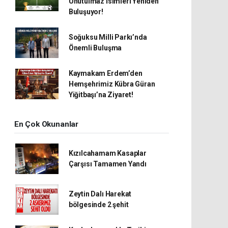
Unutulmaz İsimleri Yeniden
Buluşuyor!
Soğuksu Milli Parkı’nda
Önemli Buluşma
Kaymakam Erdem’den
Hemşehrimiz Kübra Güran
Yiğitbaşı’na Ziyaret!
En Çok Okunanlar
Kızılcahamam Kasaplar
Çarşısı Tamamen Yandı
Zeytin Dalı Harekat
bölgesinde 2 şehit