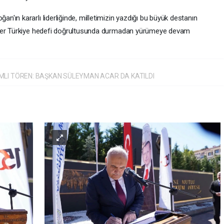
ın kararlı liderliğinde, milletimizin yazdığı bu büyük destanın
ider Türkiye hedefi doğrultusunda durmadan yürümeye devam
MLI TÖREN: BAŞKAN SÜLEYMAN ACAR DA KATILDI