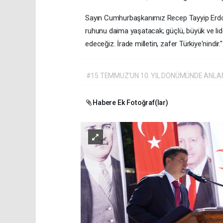
Sayın Cumhurbaşkanımız Recep Tayyip Erdoğan'
ruhunu daima yaşatacak; güçlü, büyük ve l
edeceğiz. İrade milletin, zafer Türkiye'nindir."
#15 TEMMUZ’UN 10. YIL DÖNÜMÜNDE ANLA
Habere Ek Fotoğraf(lar)