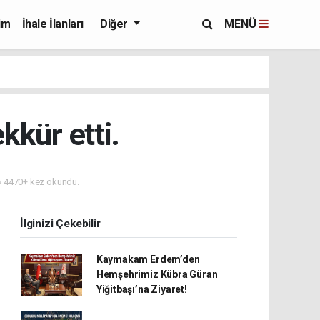
im
İhale İlanları
Diğer
MENÜ
kkür etti.
4470+ kez okundu.
İlginizi Çekebilir
Kaymakam Erdem’den
Hemşehrimiz Kübra Güran
Yiğitbaşı’na Ziyaret!