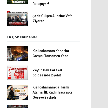
Buluşuyor!
Şehit Gülşen Ailesine Vefa
Ziyareti
En Çok Okunanlar
Kızılcahamam Kasaplar
Çarşısı Tamamen Yandı
Zeytin Dalı Harekat
bölgesinde 2 şehit
Kızılcahamam’da Tarihi
Atama: İlk Kadın Başsavcı
Göreve Başladı