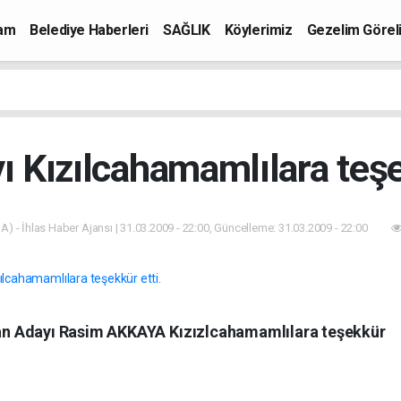
mam
Belediye Haberleri
SAĞLIK
Köylerimiz
Gezelim Görel
 Kızılcahamamlılara teşe
A) - İhlas Haber Ajansı | 31.03.2009 - 22:00, Güncelleme: 31.03.2009 - 22:00
n Adayı Rasim AKKAYA Kızızlcahamamlılara teşekkür