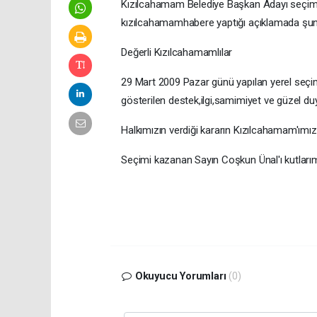
Kızılcahamam Belediye Başkan Adayı seçimlerd
kızılcahamamhabere yaptığı açıklamada şunl
Değerli Kızılcahamamlılar
29 Mart 2009 Pazar günü yapılan yerel seçi
gösterilen destek,ilgi,samimiyet ve güzel du
Halkımızın verdiği kararın Kızılcahamam'ımıza
Seçimi kazanan Sayın Coşkun Ünal'ı kutları
Ras
Okuyucu Yorumları
(0)