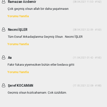
Ramazan özdemir
(08.04.2021 11:50 - #162)
Çok geçmiş olsun allah bir daha yaşatmasın
Yorumu Yanıtla
Necmi İŞLER
(08.04.2021 22:09 - #163)
Tüm Esnaf Arkadaşlarıma Geçmiş Olsun . Necmi İŞLER
Yorumu Yanıtla
Aa
(11.04.2021 01:42 - #165)
Fakir fukara yiyemezken bütün etler bedava gitti
Yorumu Yanıtla
Şeref KOCAMAN
(17.05.2021 22:08 - #180)
Geçmiş olsun kızılcahamam. Çok üzüldüm.
Yorumu Yanıtla