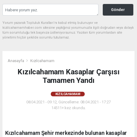
Gönder
Yorum yazarak Topluluk Kuralları’nı kabul etmiş bulunuyor ve
kizilcahamamhaber.com sitesine yaptığınız yorumunuzla ilgili doğrudan veya dolaylı
tüm sorumluluğu tek başınıza üstleniyorsunuz. Yazılan tüm yorumlardan site
yönetimi hiçbir şekilde sorumlu tutulamaz.
Anasayfa
Kızılcahamam
Kızılcahamam Kasaplar Çarşısı
Tamamen Yandı
KIZILCAHAMAM
08.04.2021 - 09:12, Güncelleme: 08.04.2021 - 17:27
14511+ kez okundu.
Kızılcahamam Şehir merkezinde bulunan kasaplar