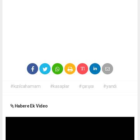
#kızılcahamam
#kasaplar
#çarşısı
#yandı
Habere Ek Video