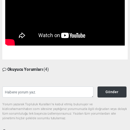
Okuyucu Yorumları
(4)
Gönder
Yorum yazarak Topluluk Kuralları’nı kabul etmiş bulunuyor ve
kizilcahamamhaber.com sitesine yaptığınız yorumunuzla ilgili doğrudan veya dolaylı
tüm sorumluluğu tek başınıza üstleniyorsunuz. Yazılan tüm yorumlardan site
yönetimi hiçbir şekilde sorumlu tutulamaz.