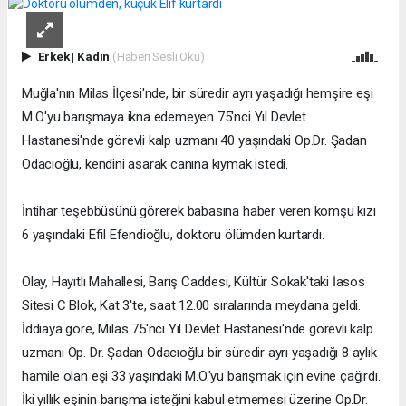
Erkek
|
Kadın
(Haberi Sesli Oku)
Muğla'nın Milas İlçesi'nde, bir süredir ayrı yaşadığı hemşire eşi
M.O.'yu barışmaya ikna edemeyen 75'nci Yıl Devlet
Hastanesi'nde görevli kalp uzmanı 40 yaşındaki Op.Dr. Şadan
Odacıoğlu, kendini asarak canına kıymak istedi.
İntihar teşebbüsünü görerek babasına haber veren komşu kızı
6 yaşındaki Efil Efendioğlu, doktoru ölümden kurtardı.
Olay, Hayıtlı Mahallesi, Barış Caddesi, Kültür Sokak'taki İasos
Sitesi C Blok, Kat 3'te, saat 12.00 sıralarında meydana geldi.
İddiaya göre, Milas 75'nci Yıl Devlet Hastanesi'nde görevli kalp
uzmanı Op. Dr. Şadan Odacıoğlu bir süredir ayrı yaşadığı 8 aylık
hamile olan eşi 33 yaşındaki M.O.'yu barışmak için evine çağırdı.
İki yıllık eşinin barışma isteğini kabul etmemesi üzerine Op.Dr.