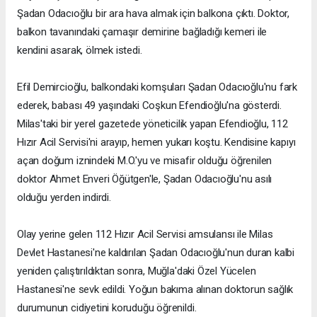
Şadan Odacıoğlu bir ara hava almak için balkona çıktı. Doktor,
balkon tavanındaki çamaşır demirine bağladığı kemeri ile
kendini asarak, ölmek istedi.
Efil Demircioğlu, balkondaki komşuları Şadan Odacıoğlu'nu fark
ederek, babası 49 yaşındaki Coşkun Efendioğlu'na gösterdi.
Milas'taki bir yerel gazetede yöneticilik yapan Efendioğlu, 112
Hızır Acil Servisi'ni arayıp, hemen yukarı koştu. Kendisine kapıyı
açan doğum iznindeki M.O.'yu ve misafir olduğu öğrenilen
doktor Ahmet Enveri Öğütgen'le, Şadan Odacıoğlu'nu asılı
olduğu yerden indirdi.
Olay yerine gelen 112 Hızır Acil Servisi amsulansı ile Milas
Devlet Hastanesi'ne kaldırılan Şadan Odacıoğlu'nun duran kalbi
yeniden çalıştırıldıktan sonra, Muğla'daki Özel Yücelen
Hastanesi'ne sevk edildi. Yoğun bakıma alınan doktorun sağlık
durumunun cidiyetini koruduğu öğrenildi.