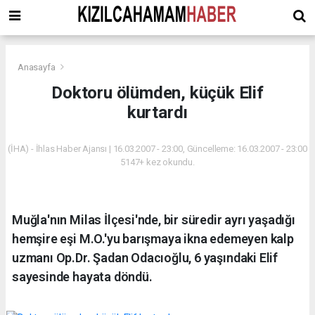
Anasayfa
Doktoru ölümden, küçük Elif
kurtardı
(İHA) - İhlas Haber Ajansı | 16.03.2007 - 23:00, Güncelleme: 16.03.2007 - 23:00
5147+ kez okundu.
Muğla'nın Milas İlçesi'nde, bir süredir ayrı yaşadığı
hemşire eşi M.O.'yu barışmaya ikna edemeyen kalp
uzmanı Op.Dr. Şadan Odacıoğlu, 6 yaşındaki Elif
sayesinde hayata döndü.