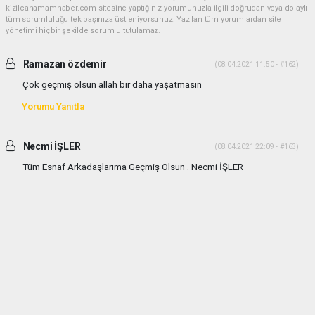
kizilcahamamhaber.com sitesine yaptığınız yorumunuzla ilgili doğrudan veya dolaylı
tüm sorumluluğu tek başınıza üstleniyorsunuz. Yazılan tüm yorumlardan site
yönetimi hiçbir şekilde sorumlu tutulamaz.
Ramazan özdemir
(08.04.2021 11:50 - #162)
Çok geçmiş olsun allah bir daha yaşatmasın
Yorumu Yanıtla
Necmi İŞLER
(08.04.2021 22:09 - #163)
Tüm Esnaf Arkadaşlarıma Geçmiş Olsun . Necmi İŞLER
Yorumu Yanıtla
Aa
(11.04.2021 01:42 - #165)
Fakir fukara yiyemezken bütün etler bedava gitti
Yorumu Yanıtla
Şeref KOCAMAN
(17.05.2021 22:08 - #180)