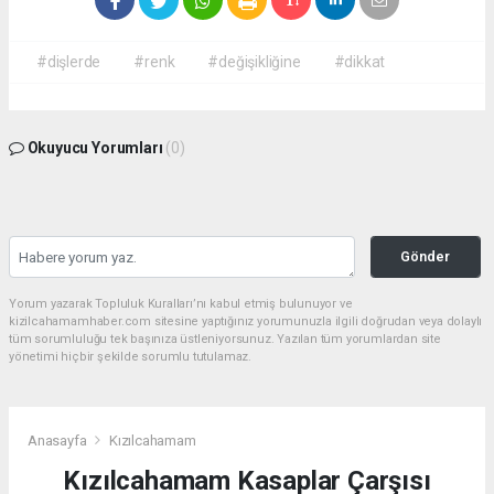
#dişlerde
#renk
#değişikliğine
#dikkat
Okuyucu Yorumları
(0)
Gönder
Yorum yazarak Topluluk Kuralları’nı kabul etmiş bulunuyor ve
kizilcahamamhaber.com sitesine yaptığınız yorumunuzla ilgili doğrudan veya dolaylı
tüm sorumluluğu tek başınıza üstleniyorsunuz. Yazılan tüm yorumlardan site
yönetimi hiçbir şekilde sorumlu tutulamaz.
Anasayfa
Kızılcahamam
Kızılcahamam Kasaplar Çarşısı