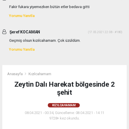
Fakir fukara yiyemezken bütün etler bedava gitti
Yorumu Yanıtla
Şeref KOCAMAN
(17.05.2021 22:08 - #180)
Geçmiş olsun kızılcahamam. Çok üzüldüm.
Yorumu Yanıtla
Anasayfa
Kızılcahamam
Zeytin Dalı Harekat bölgesinde 2
şehit
KIZILCAHAMAM
08.04.2021 - 00:34, Güncelleme: 08.04.2021 - 14:11
9728+ kez okundu.