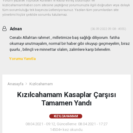
Yorum yazarak Topluluk Kuralları’nı kabul etmiş bulunuyor ve
kizilcahamamhaber.com sitesine yaptığınız yorumunuzla ilgili doğrudan veya dolaylı
tüm sorumluluğu tek başınıza üstleniyorsunuz. Yazılan tüm yorumlardan site
yönetimi hiçbir şekilde sorumlu tutulamaz.
Adnan
(06.09.2022 09:08 - #355)
Cenabı Allahtan rahmet , milletimize baş sağlığı diliyorum. fatiha
okumayı unutmayalım, normal bir haber gibi okuyup geçmeyelim, biraz
şuurlu , bilinçli ve minnettar olalım, zalimlere karşı bilenelim.
Yorumu Yanıtla
Anasayfa
Kızılcahamam
Kızılcahamam Kasaplar Çarşısı
Tamamen Yandı
KIZILCAHAMAM
08.04.2021 - 09:12, Güncelleme: 08.04.2021 - 17:27
14504+ kez okundu.