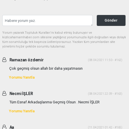
Gönder
Yorum yazarak Topluluk Kuralları’nı kabul etmiş bulunuyor ve
kizilcahamamhaber.com sitesine yaptığınız yorumunuzla ilgili doğrudan veya dolaylı
tüm sorumluluğu tek başınıza üstleniyorsunuz. Yazılan tüm yorumlardan site
yönetimi hiçbir şekilde sorumlu tutulamaz.
Ramazan özdemir
(08.04.2021 11:50 - #162)
Çok geçmiş olsun allah bir daha yaşatmasın
Yorumu Yanıtla
Necmi İŞLER
(08.04.2021 22:09 - #163)
Tüm Esnaf Arkadaşlarıma Geçmiş Olsun . Necmi İŞLER
Yorumu Yanıtla
Aa
(11.04.2021 01:42 - #165)