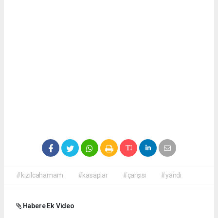
#kızılcahamam
#kasaplar
#çarşısı
#yandı
Habere Ek Video