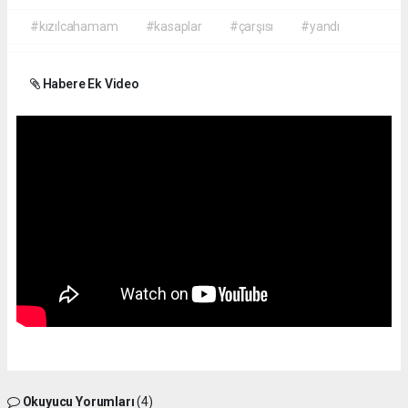
#kızılcahamam
#kasaplar
#çarşısı
#yandı
Habere Ek Video
Okuyucu Yorumları
(4)