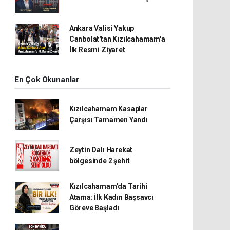
Ankara Valisi Yakup
Canbolat'tan Kızılcahamam'a
İlk Resmi Ziyaret
En Çok Okunanlar
Kızılcahamam Kasaplar
Çarşısı Tamamen Yandı
Zeytin Dalı Harekat
bölgesinde 2 şehit
Kızılcahamam’da Tarihi
Atama: İlk Kadın Başsavcı
Göreve Başladı