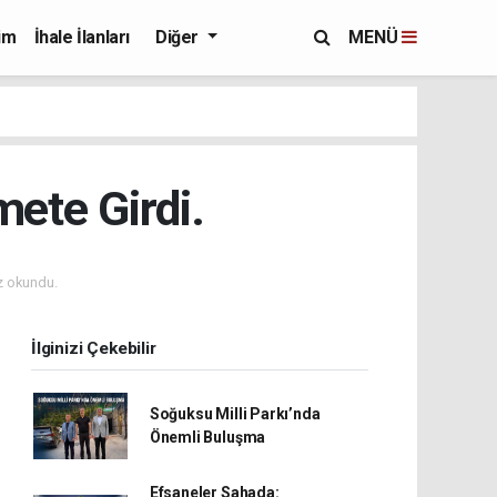
im
İhale İlanları
Diğer
MENÜ
ete Girdi.
z okundu.
İlginizi Çekebilir
Soğuksu Milli Parkı’nda
Önemli Buluşma
Efsaneler Sahada: