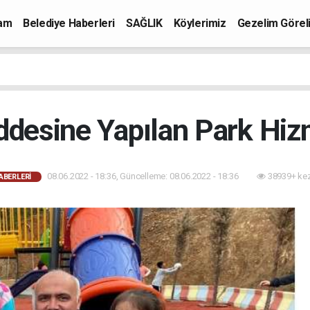
mam
Belediye Haberleri
SAĞLIK
Köylerimiz
Gezelim Görel
ddesine Yapılan Park Hizm
08.06.2022 - 18:36, Güncelleme: 08.06.2022 - 18:36
38939+ ke
ABERLERI