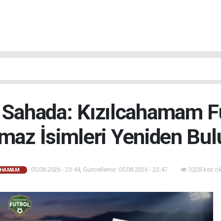
 Sahada: Kızılcahamam 
maz İsimleri Yeniden Bul
05.08.2026 - 23:44, Güncelleme: 05.08.2026 - 23:47
3228 kez o
AHAMAM