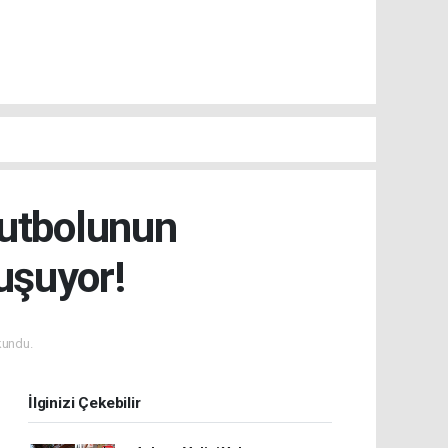
Futbolunun
uşuyor!
kundu.
İlginizi Çekebilir