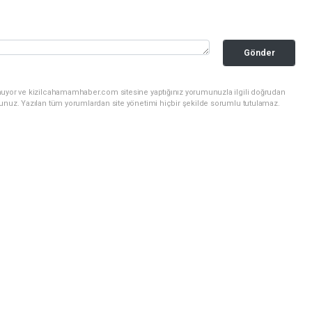
Gönder
nuyor ve kizilcahamamhaber.com sitesine yaptığınız yorumunuzla ilgili doğrudan
sunuz. Yazılan tüm yorumlardan site yönetimi hiçbir şekilde sorumlu tutulamaz.