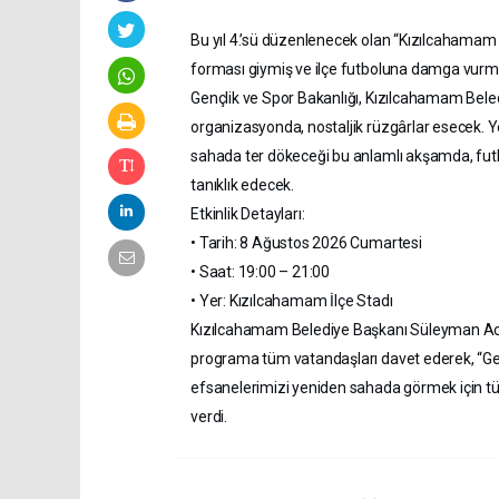
Bu yıl 4.’sü düzenlenecek olan “Kızılcahamam
forması giymiş ve ilçe futboluna damga vurmuş
Gençlik ve Spor Bakanlığı, Kızılcahamam Beledi
organizasyonda, nostaljik rüzgârlar esecek. Y
sahada ter dökeceği bu anlamlı akşamda, futb
tanıklık edecek.
Etkinlik Detayları:
• Tarih: 8 Ağustos 2026 Cumartesi
• Saat: 19:00 – 21:00
• Yer: Kızılcahamam İlçe Stadı
Kızılcahamam Belediye Başkanı Süleyman Acar,
programa tüm vatandaşları davet ederek, “Ge
efsanelerimizi yeniden sahada görmek için t
verdi.