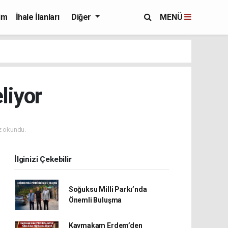
im
İhale İlanları
Diğer
MENÜ
liyor
 okundu.
İlginizi Çekebilir
Soğuksu Milli Parkı’nda
Önemli Buluşma
Kaymakam Erdem’den