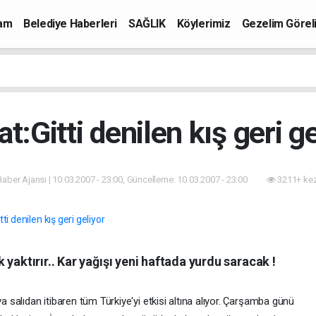
mam
Belediye Haberleri
SAĞLIK
Köylerimiz
Gezelim Görel
at:Gitti denilen kış geri ge
 Haber Ajansı | 10.03.2007 - 23:00, Güncelleme: 10.03.2007 - 23:00
3211+ kez
yaktırır.. Kar yağışı yeni haftada yurdu saracak !
va salıdan itibaren tüm Türkiye'yi etkisi altına alıyor. Çarşamba günü