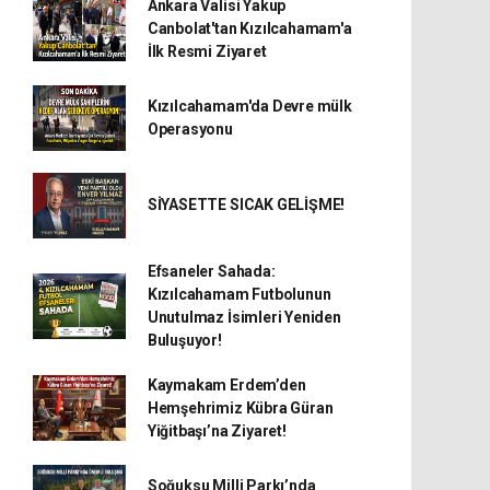
Ankara Valisi Yakup
Canbolat'tan Kızılcahamam'a
İlk Resmi Ziyaret
Kızılcahamam'da Devre mülk
Operasyonu
SİYASETTE SICAK GELİŞME!
Efsaneler Sahada:
Kızılcahamam Futbolunun
Unutulmaz İsimleri Yeniden
Buluşuyor!
Kaymakam Erdem’den
Hemşehrimiz Kübra Güran
Yiğitbaşı’na Ziyaret!
Soğuksu Milli Parkı’nda