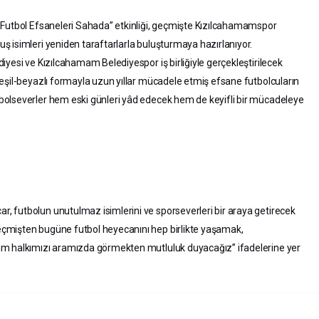
 Futbol Efsaneleri Sahada” etkinliği, geçmişte Kızılcahamamspor
 isimleri yeniden taraftarlarla buluşturmaya hazırlanıyor.
yesi ve Kızılcahamam Belediyespor iş birliğiyle gerçekleştirilecek
eşil-beyazlı formayla uzun yıllar mücadele etmiş efsane futbolcuların
olseverler hem eski günleri yâd edecek hem de keyifli bir mücadeleye
 futbolun unutulmaz isimlerini ve sporseverleri bir araya getirecek
çmişten bugüne futbol heyecanını hep birlikte yaşamak,
üm halkımızı aramızda görmekten mutluluk duyacağız” ifadelerine yer