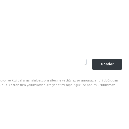
Gönder
nuyor ve kizilcahamamhaber.com sitesine yaptığınız yorumunuzla ilgili doğrudan
sunuz. Yazılan tüm yorumlardan site yönetimi hiçbir şekilde sorumlu tutulamaz.