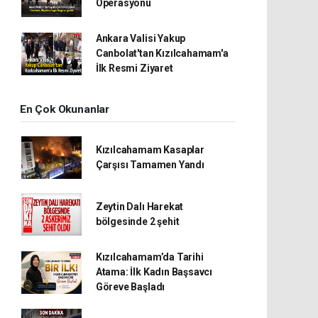
Operasyonu
Ankara Valisi Yakup
Canbolat'tan Kızılcahamam'a
İlk Resmi Ziyaret
En Çok Okunanlar
Kızılcahamam Kasaplar
Çarşısı Tamamen Yandı
Zeytin Dalı Harekat
bölgesinde 2 şehit
Kızılcahamam’da Tarihi
Atama: İlk Kadın Başsavcı
Göreve Başladı