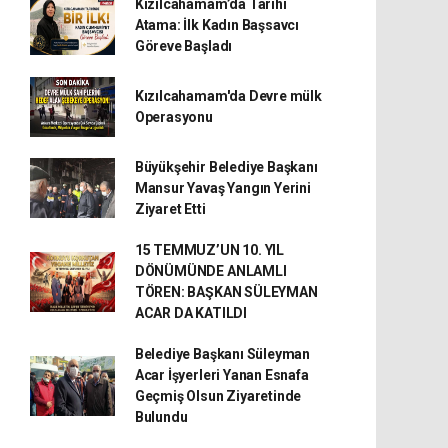
Kızılcahamam’da Tarihi
Atama: İlk Kadın Başsavcı
Göreve Başladı
Kızılcahamam'da Devre mülk
Operasyonu
Büyükşehir Belediye Başkanı
Mansur Yavaş Yangın Yerini
Ziyaret Etti
15 TEMMUZ’UN 10. YIL
DÖNÜMÜNDE ANLAMLI
TÖREN: BAŞKAN SÜLEYMAN
ACAR DA KATILDI
Belediye Başkanı Süleyman
Acar İşyerleri Yanan Esnafa
Geçmiş Olsun Ziyaretinde
Bulundu