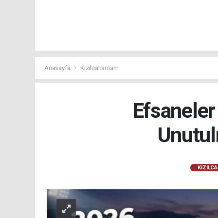
Anasayfa
Kızılcahamam
Efsaneler
Unutul
KIZILC