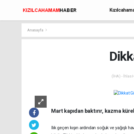
Kızılcaha
Avcılık
Anasayfa
Dikk
(İHA) - İhlas
Mart kapıdan baktırır, kazma kürek 
Ilık geçen kışın ardından soğuk ve yağışlı ha