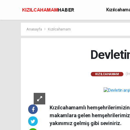
Kızılcaha
Avcılık
Anasayfa
Kızılcahamam
Devleti
(İH
KIZILCAHAMAM
Kızılcahamamlı hemşehrilerimizin
makamlara gelen hemşehrilerimizi
yakınımız gelmiş gibi seviniriz.