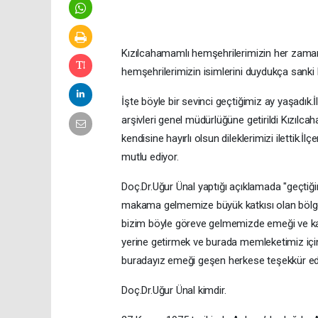
Kızılcahamamlı hemşehrilerimizin her zama
hemşehrilerimizin isimlerini duydukça sanki k
İşte böyle bir sevinci geçtiğimiz ay yaşadık
arşivleri genel müdürlüğüne getirildi Kızıl
kendisine hayırlı olsun dileklerimizi ilettik
mutlu ediyor.
Doç.Dr.Uğur Ünal yaptığı açıklamada "geçtiği
makama gelmemize büyük katkısı olan bölge M
bizim böyle göreve gelmemizde emeği ve katk
yerine getirmek ve burada memleketimiz içi
buradayız emeği geşen herkese teşekkür ed
Doç.Dr.Uğur Ünal kimdir.