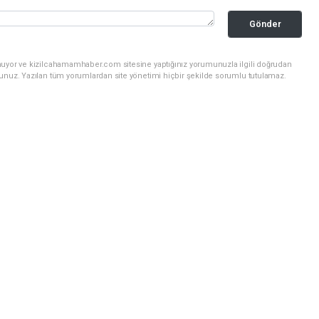
Gönder
nuyor ve kizilcahamamhaber.com sitesine yaptığınız yorumunuzla ilgili doğrudan
sunuz. Yazılan tüm yorumlardan site yönetimi hiçbir şekilde sorumlu tutulamaz.