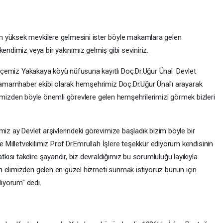
n yüksek mevkilere gelmesini ister böyle makamlara gelen
endimiz veya bir yakınımız gelmiş gibi seviniriz.
.İlçemiz Yakakaya köyü nüfusuna kayıtlı Doç.Dr.Uğur Ünal Devlet
cahamamhaber ekibi olarak hemşehrimiz Doç.Dr.Uğur Ünal'ı arayarak
.İlçemizden böyle önemli görevlere gelen hemşehrilerimizi görmek bizleri
miz ay Devlet arşivlerindeki görevimize başladık bizim böyle bir
illetvekilimiz Prof.Dr.Emrullah İşlere teşekkür ediyorum kendisinin
ısı takdire şayandır, biz devraldığımız bu sorumluluğu layıkıyla
n elimizden gelen en güzel hizmeti sunmak istiyoruz bunun için
iyorum" dedi.