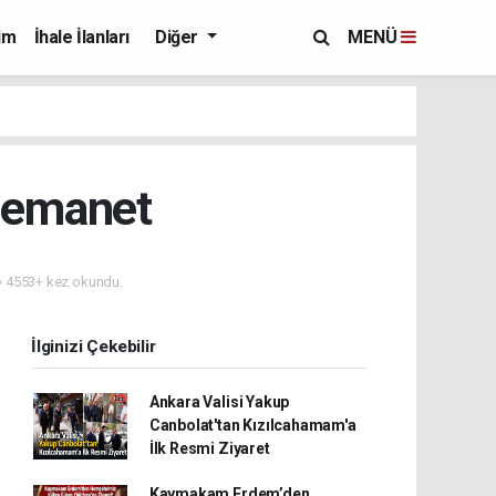
im
İhale İlanları
Diğer
MENÜ
e emanet
4553+ kez okundu.
İlginizi Çekebilir
Ankara Valisi Yakup
Canbolat'tan Kızılcahamam'a
İlk Resmi Ziyaret
Kaymakam Erdem’den