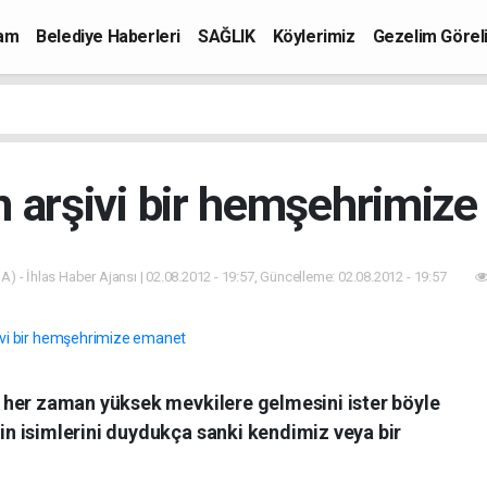
mam
Belediye Haberleri
SAĞLIK
Köylerimiz
Gezelim Görel
n arşivi bir hemşehrimiz
A) - İhlas Haber Ajansı | 02.08.2012 - 19:57, Güncelleme: 02.08.2012 - 19:57
 her zaman yüksek mevkilere gelmesini ister böyle
n isimlerini duydukça sanki kendimiz veya bir