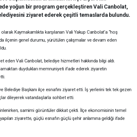
çede yoğun bir program gerçekleştiren Vali Canbolat,
diyesini ziyaret ederek çeşitli temaslarda bulundu.
ilk olarak Kaymakamlıkta karşılanan Vali Yakup Canbolat'a "hoş
amında ilçenin genel durumu, yürütülen çalışmalar ve devam eden
ldu.
 eden Vali Canbolat, belediye hizmetleri hakkında bilgi aldı.
ırlamaktan duydukları memnuniyeti ifade ederek ziyaretin
ti.
elediye Başkanı ilçe esnafını ziyaret etti. İş yerlerini tek tek gezen
çlar dileyerek vatandaşlarla sohbet etti.
dinlenirken, samimi görüntüler dikkat çekti. İlçe ekonomisinin temel
yapılan ziyarette, güçlü esnafın güçlü şehir anlamına geldiği ifade