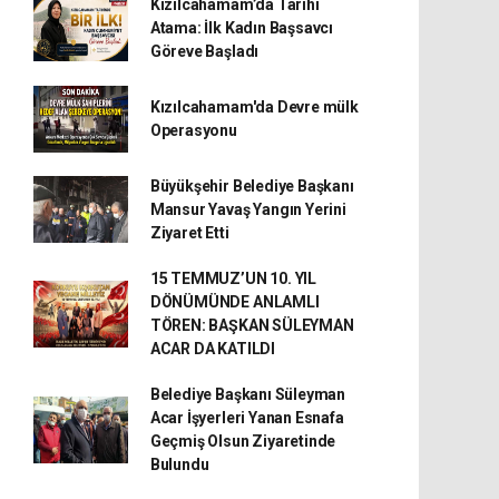
Kızılcahamam’da Tarihi
Atama: İlk Kadın Başsavcı
Göreve Başladı
Kızılcahamam'da Devre mülk
Operasyonu
Büyükşehir Belediye Başkanı
Mansur Yavaş Yangın Yerini
Ziyaret Etti
15 TEMMUZ’UN 10. YIL
DÖNÜMÜNDE ANLAMLI
TÖREN: BAŞKAN SÜLEYMAN
ACAR DA KATILDI
Belediye Başkanı Süleyman
Acar İşyerleri Yanan Esnafa
Geçmiş Olsun Ziyaretinde
Bulundu