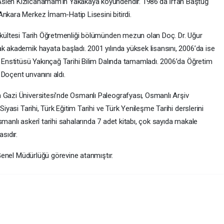
Aslen Kızılcahamam’ın Yakakaya köyündendir. 1986’da İrfan Baştuğ
Ankara Merkez İmam-Hatip Lisesini bitirdi.
Fakültesi Tarih Öğretmenliği bölümünden mezun olan Doç. Dr. Uğur
k akademik hayata başladı. 2001 yılında yüksek lisansını, 2006’da ise
r Enstitüsü Yakınçağ Tarihi Bilim Dalında tamamladı. 2006’da Öğretim
Doçent unvanını aldı.
 Gazi Üniversitesi’nde Osmanlı Paleografyası, Osmanlı Arşiv
Siyasi Tarihi, Türk Eğitim Tarihi ve Türk Yenileşme Tarihi derslerini
smanlı askerî tarihi sahalarında 7 adet kitabı, çok sayıda makale
sıdır.
i Genel Müdürlüğü görevine atanmıştır.