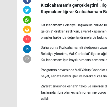
Kızılcahamam'a gerçekleştirdi. İl
Kaymakamlığı ve Kızılcahamam Bele
Kızılcahamam Belediye Başkanı ile birlikte 
geldiniz" dilekleri iletilirken, ziyaret kaps
projeler hakkında değerlendirmelerde bulunu
Daha sonra Kızılcahamam Belediyesini ziyaret
Belediye yönetimi, Vali Canbolat'ı ilçede ağ
Kızılcahamam için hayırlı olmasını temenni et
Programın devamında Vali Yakup Canbolat ve B
heyet, esnafa hayırlı işler ve bereketli kazan
Ziyaret sırasında esnafın talep ve önerileri 
taşlarından biri olan esnafın önemine vurgu 
edildi.