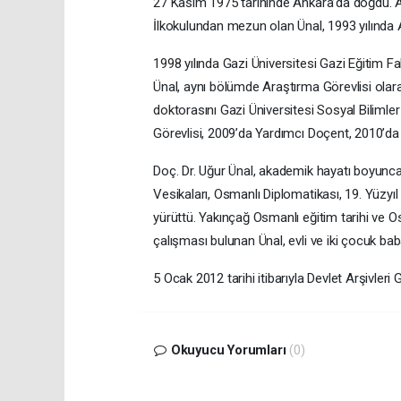
27 Kasım 1975 tarihinde Ankara’da doğdu. 
İlkokulundan mezun olan Ünal, 1993 yılında 
1998 yılında Gazi Üniversitesi Gazi Eğitim 
Ünal, aynı bölümde Araştırma Görevlisi olara
doktorasını Gazi Üniversitesi Sosyal Bilimle
Görevlisi, 2009’da Yardımcı Doçent, 2010’da 
Doç. Dr. Uğur Ünal, akademik hayatı boyunca
Vesikaları, Osmanlı Diplomatikası, 19. Yüzyıl 
yürüttü. Yakınçağ Osmanlı eğitim tarihi ve O
çalışması bulunan Ünal, evli ve iki çocuk baba
5 Ocak 2012 tarihi itibarıyla Devlet Arşivler
Okuyucu Yorumları
(0)