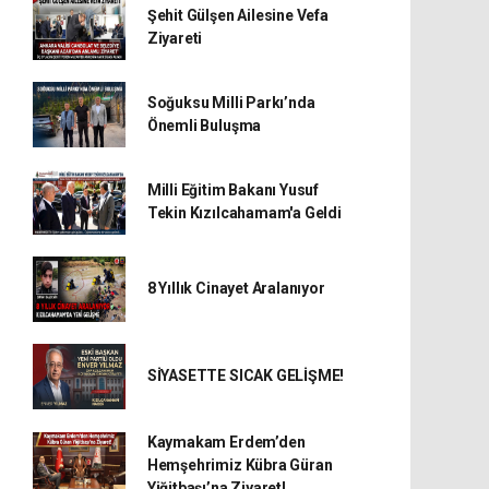
Şehit Gülşen Ailesine Vefa
Ziyareti
Soğuksu Milli Parkı’nda
Önemli Buluşma
Milli Eğitim Bakanı Yusuf
Tekin Kızılcahamam'a Geldi
8 Yıllık Cinayet Aralanıyor
SİYASETTE SICAK GELİŞME!
Kaymakam Erdem’den
Hemşehrimiz Kübra Güran
Yiğitbaşı’na Ziyaret!