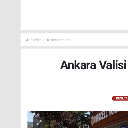
Anasayfa
Kızılcahamam
Ankara Valisi
KIZILC