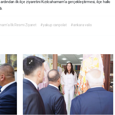
dından ilk ilçe ziyaretini Kızılcahamam'a gerçekleştirmesi, ilçe halkı
ı.
mam'a İlk Resmi Ziyaret
#yakup canpolat
#ankara valis