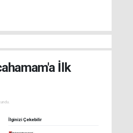
lcahamam'a İlk
kundu.
İlginizi Çekebilir