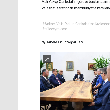
Vali Yakup Canbolat'ın göreve başlamasının ar
ve esnafı tarafından memnuniyetle karşıland
#Ankara Valisi Yakup Canbolat'tan Kızılcaha
#süleeeym acar
Habere Ek Fotoğraf(lar)